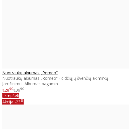
Nuotraukų albumas „Romeo“
Nuotraukų albumas „Romeo“ - didžiųjų švenčių akimirkų
įamžinimui. Albumas pagamin..
90
90
€28
€36
Į krepšelį
%
Akcija
-23