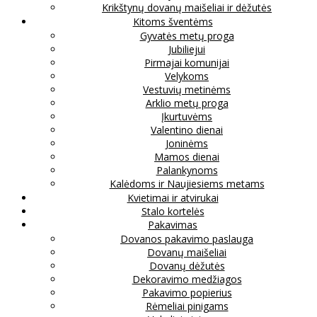
Krikštynų dovanų maišeliai ir dėžutės
Kitoms šventėms
Gyvatės metų proga
Jubiliejui
Pirmajai komunijai
Velykoms
Vestuvių metinėms
Arklio metų proga
Įkurtuvėms
Valentino dienai
Joninėms
Mamos dienai
Palankynoms
Kalėdoms ir Naujiesiems metams
Kvietimai ir atvirukai
Stalo kortelės
Pakavimas
Dovanos pakavimo paslauga
Dovanų maišeliai
Dovanų dėžutės
Dekoravimo medžiagos
Pakavimo popierius
Rėmeliai pinigams