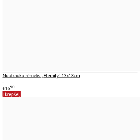
Nuotraukų rėmelis „Eternity“ 13x18cm
..
90
€16
Į krepšelį