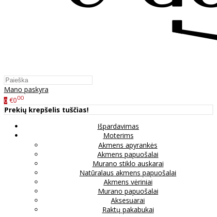
Mano paskyra
00
€0
0
Prekių krepšelis tuščias!
Išpardavimas
Moterims
Akmens apyrankės
Akmens papuošalai
Murano stiklo auskarai
Natūralaus akmens papuošalai
Akmens vėriniai
Murano papuošalai
Aksesuarai
Raktų pakabukai