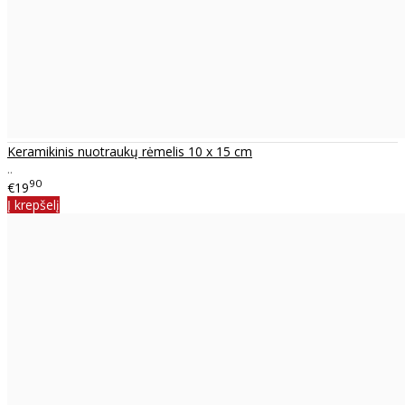
Keramikinis nuotraukų rėmelis 10 x 15 cm
..
90
€19
Į krepšelį