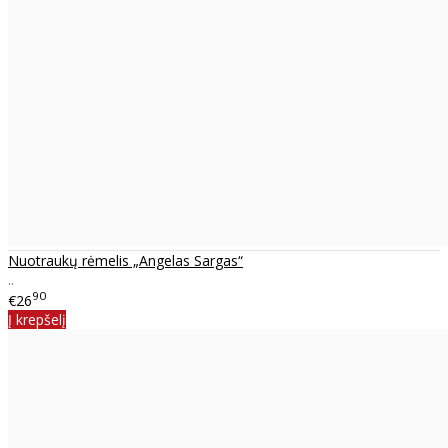
Nuotraukų rėmelis „Angelas Sargas“
..
90
€26
Į krepšelį