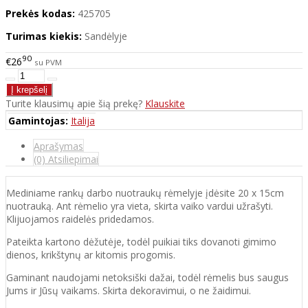
Prekės kodas:
425705
Turimas kiekis:
Sandėlyje
90
€26
su PVM
Turite klausimų apie šią prekę?
Klauskite
Gamintojas:
Italija
Aprašymas
(0) Atsiliepimai
Mediniame rankų darbo nuotraukų rėmelyje įdėsite 20 x 15cm
nuotrauką. Ant rėmelio yra vieta, skirta vaiko vardui užrašyti.
Klijuojamos raidelės pridedamos.
Pateikta kartono dėžutėje, todėl puikiai tiks dovanoti gimimo
dienos, krikštynų ar kitomis progomis.
Gaminant naudojami netoksiški dažai, todėl rėmelis bus saugus
Jums ir Jūsų vaikams. Skirta dekoravimui, o ne žaidimui.