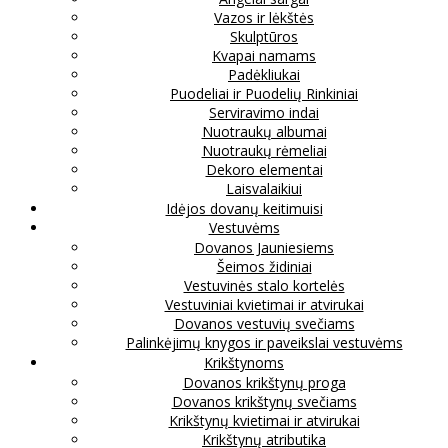
Vazos ir lėkštės
Skulptūros
Kvapai namams
Padėkliukai
Puodeliai ir Puodelių Rinkiniai
Serviravimo indai
Nuotraukų albumai
Nuotraukų rėmeliai
Dekoro elementai
Laisvalaikiui
Idėjos dovanų keitimuisi
Vestuvėms
Dovanos Jauniesiems
Šeimos židiniai
Vestuvinės stalo kortelės
Vestuviniai kvietimai ir atvirukai
Dovanos vestuvių svečiams
Palinkėjimų knygos ir paveikslai vestuvėms
Krikštynoms
Dovanos krikštynų proga
Dovanos krikštynų svečiams
Krikštynų kvietimai ir atvirukai
Krikštynų atributika