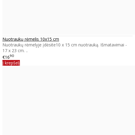
Nuotraukų rėmelis 10x15 cm
Nuotraukų rėmelyje įdėsite10 x 15 cm nuotrauką. Išmatavimai -
17 x 23 cm. ..
90
€16
Į krepšelį