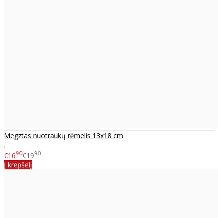
Megztas nuotraukų rėmelis 13x18 cm
..
90
90
€16
€19
Į krepšelį