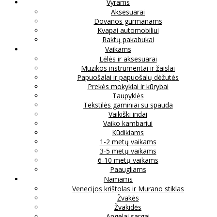
Vyrams
Aksesuarai
Dovanos gurmanams
Kvapai automobiliui
Raktų pakabukai
Vaikams
Lėlės ir aksesuarai
Muzikos instrumentai ir žaislai
Papuošalai ir papuošalų dėžutės
Prekės mokyklai ir kūrybai
Taupyklės
Tekstilės gaminiai su spauda
Vaikiški indai
Vaiko kambariui
Kūdikiams
1-2 metų vaikams
3-5 metų vaikams
6-10 metų vaikams
Paaugliams
Namams
Venecijos krištolas ir Murano stiklas
Žvakės
Žvakidės
Angelai sargai