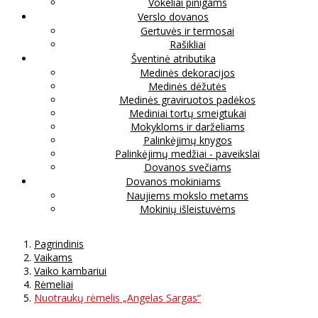
Vokeliai pinigams
Verslo dovanos
Gertuvės ir termosai
Rašikliai
Šventinė atributika
Medinės dekoracijos
Medinės dėžutės
Medinės graviruotos padėkos
Mediniai tortų smeigtukai
Mokykloms ir darželiams
Palinkėjimų knygos
Palinkėjimų medžiai - paveikslai
Dovanos svečiams
Dovanos mokiniams
Naujiems mokslo metams
Mokinių išleistuvėms
Pagrindinis
Vaikams
Vaiko kambariui
Rėmeliai
Nuotraukų rėmelis „Angelas Sargas“