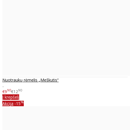
Nuotraukų rėmelis „Meškutis“
..
90
90
€9
€12
Į krepšelį
%
Akcija
-15