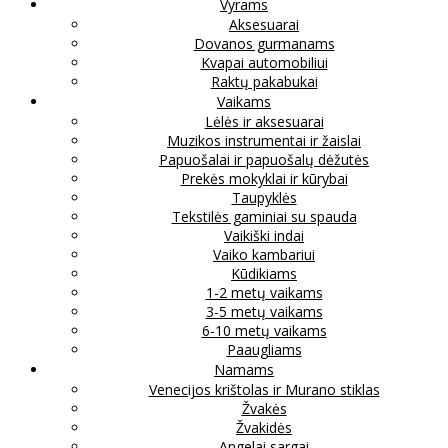
Vyrams
Aksesuarai
Dovanos gurmanams
Kvapai automobiliui
Raktų pakabukai
Vaikams
Lėlės ir aksesuarai
Muzikos instrumentai ir žaislai
Papuošalai ir papuošalų dėžutės
Prekės mokyklai ir kūrybai
Taupyklės
Tekstilės gaminiai su spauda
Vaikiški indai
Vaiko kambariui
Kūdikiams
1-2 metų vaikams
3-5 metų vaikams
6-10 metų vaikams
Paaugliams
Namams
Venecijos krištolas ir Murano stiklas
Žvakės
Žvakidės
Angelai sargai