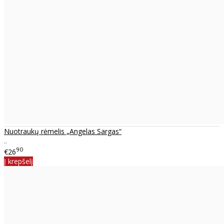
Nuotraukų rėmelis „Angelas Sargas“
..
90
€26
Į krepšelį