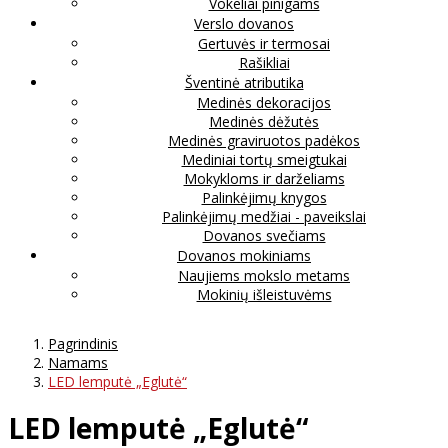
Vokeliai pinigams
Verslo dovanos
Gertuvės ir termosai
Rašikliai
Šventinė atributika
Medinės dekoracijos
Medinės dėžutės
Medinės graviruotos padėkos
Mediniai tortų smeigtukai
Mokykloms ir darželiams
Palinkėjimų knygos
Palinkėjimų medžiai - paveikslai
Dovanos svečiams
Dovanos mokiniams
Naujiems mokslo metams
Mokinių išleistuvėms
Pagrindinis
Namams
LED lemputė „Eglutė“
LED lemputė „Eglutė“