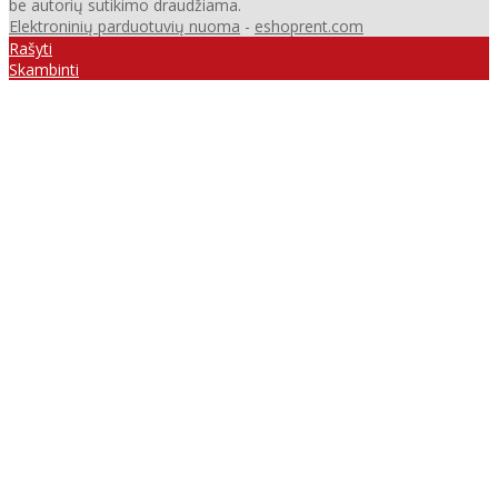
be autorių sutikimo draudžiama.
Elektroninių parduotuvių nuoma
-
eshoprent.com
Rašyti
Skambinti