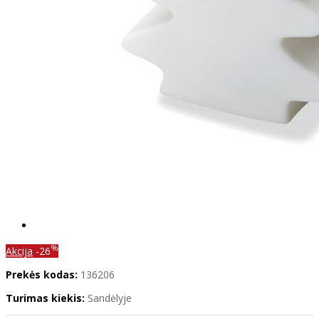
%
Akcija
-26
Prekės kodas:
136206
Turimas kiekis:
Sandėlyje