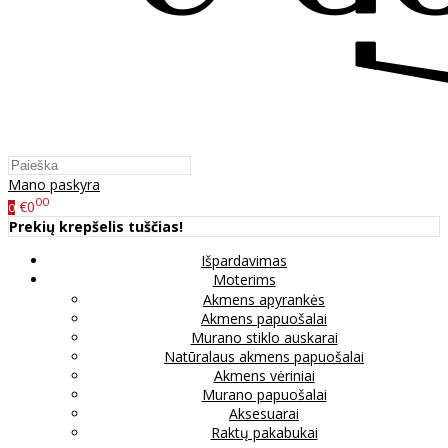
Mano paskyra
00
€0
0
Prekių krepšelis tuščias!
Išpardavimas
Moterims
Akmens apyrankės
Akmens papuošalai
Murano stiklo auskarai
Natūralaus akmens papuošalai
Akmens vėriniai
Murano papuošalai
Aksesuarai
Raktų pakabukai