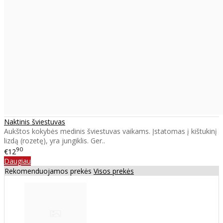
Naktinis šviestuvas
Aukštos kokybės medinis šviestuvas vaikams. Įstatomas į kištukinį
lizdą (rozetę), yra jungiklis. Ger..
90
€12
Daugiau
Rekomenduojamos prekės
Visos prekės