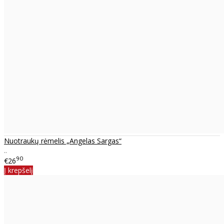
Nuotraukų rėmelis „Angelas Sargas“
..
90
€26
Į krepšelį