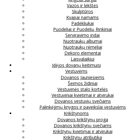
Vazos ir lėkštės
Skulptūros
Kvapai namams
Padėkliukai
Puodeliai ir Puodelių Rinkiniai
Serviravimo indai
Nuotraukų albumai
Nuotraukų rėmeliai
Dekoro elementai
Laisvalaikiui
Idėjos dovanų keitimuisi
Vestuvėms
Dovanos Jauniesiems
Šeimos židiniai
Vestuvinės stalo kortelės
Vestuviniai kvietimai ir atvirukai
Dovanos vestuvių svečiams
Palinkėjimų knygos ir paveikslai vestuvėms
Krikštynoms
Dovanos krikštynų proga
Dovanos krikštynų svečiams
Krikštynų kvietimai ir atvirukai
Krikštynų atributika