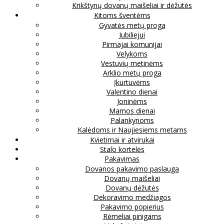
Krikštynų dovanų maišeliai ir dėžutės
Kitoms šventėms
Gyvatės metų proga
Jubiliejui
Pirmajai komunijai
Velykoms
Vestuvių metinėms
Arklio metų proga
Įkurtuvėms
Valentino dienai
Joninėms
Mamos dienai
Palankynoms
Kalėdoms ir Naujiesiems metams
Kvietimai ir atvirukai
Stalo kortelės
Pakavimas
Dovanos pakavimo paslauga
Dovanų maišeliai
Dovanų dėžutės
Dekoravimo medžiagos
Pakavimo popierius
Rėmeliai pinigams