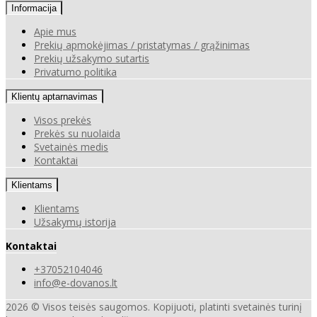
Informacija
Apie mus
Prekių apmokėjimas / pristatymas / grąžinimas
Prekių užsakymo sutartis
Privatumo politika
Klientų aptarnavimas
Visos prekės
Prekės su nuolaida
Svetainės medis
Kontaktai
Klientams
Klientams
Užsakymų istorija
Kontaktai
+37052104046
info@e-dovanos.lt
2026 © Visos teisės saugomos. Kopijuoti, platinti svetainės turinį