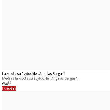
Laikrodis su švytuokle „Angelas Sargas“
Medinis laikrodis su švytuokle „Angelas Sargas“ ..
90
€36
Į krepšelį