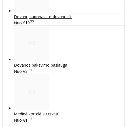
Dovanų kuponas - e-dovanos.lt
00
Nuo
€10
Dovanos pakavimo paslauga
90
Nuo
€3
Medinė kortelė su citata
40
Nuo
€1