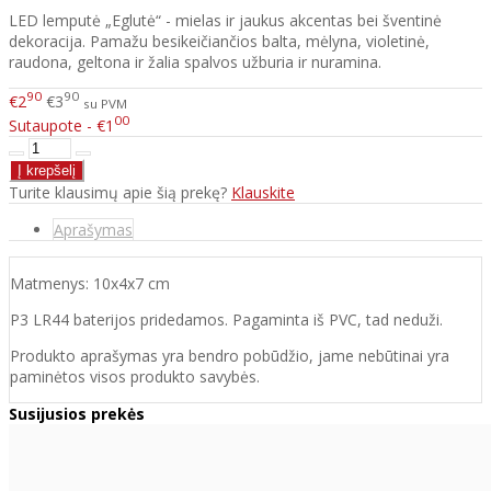
LED lemputė „Eglutė“ - mielas ir jaukus akcentas bei šventinė
dekoracija. Pamažu besikeičiančios balta, mėlyna, violetinė,
raudona, geltona ir žalia spalvos užburia ir nuramina.
90
90
€2
€3
su PVM
00
Sutaupote - €1
Turite klausimų apie šią prekę?
Klauskite
Aprašymas
Matmenys: 10x4x7 cm
P3 LR44 baterijos pridedamos. Pagaminta iš PVC, tad neduži.
Produkto aprašymas yra bendro pobūdžio, jame nebūtinai yra
paminėtos visos produkto savybės.
Susijusios prekės