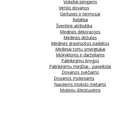
Vokeliai pinigams
Verslo dovanos
Gertuvės ir termosai
Rašikliai
Šventinė atributika
Medinės dekoracijos
Medinės dėžutės
Medinės graviruotos padėkos
Mediniai tortų smeigtukai
Mokykloms ir darželiams
Palinkėjimų knygos
Palinkėjimų medžiai - paveikslai
Dovanos svečiams
Dovanos mokiniams
Naujiems mokslo metams
Mokinių išleistuvėms