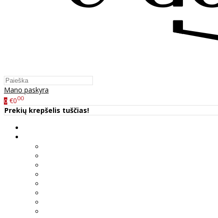
Mano paskyra
00
€0
0
Prekių krepšelis tuščias!