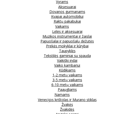
Vyrams
Aksesuarai
Dovanos gurmanams
Kvapai automobiliui
Raktų pakabukai
Vaikams
Lėlės ir aksesuarai
Muzikos instrumentai ir žaislai
Papuošalai ir papuošalų dėžutės
Prekės mokyklai ir kūrybai
Taupyklės
Tekstilės gaminiai su spauda
Vaikiški indai
Vaiko kambariui
Kūdikiams
1-2 metų vaikams
3-5 metų vaikams
6-10 metų vaikams
Paaugliams
Namams
Venecijos krištolas ir Murano stiklas
Žvakės
Žvakidės