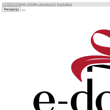
+37052104046
info@e-dovanos.lt
Kontaktai
Navigacija