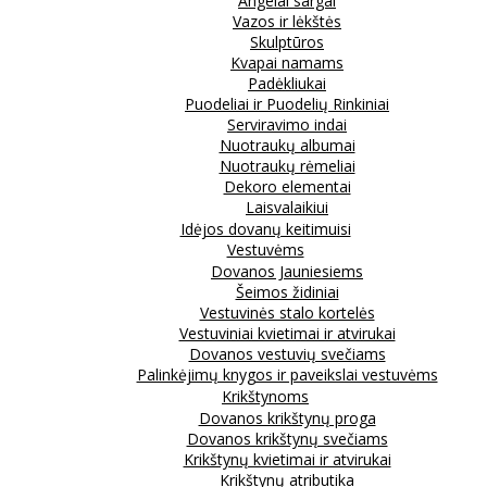
Angelai sargai
Vazos ir lėkštės
Skulptūros
Kvapai namams
Padėkliukai
Puodeliai ir Puodelių Rinkiniai
Serviravimo indai
Nuotraukų albumai
Nuotraukų rėmeliai
Dekoro elementai
Laisvalaikiui
Idėjos dovanų keitimuisi
Vestuvėms
Dovanos Jauniesiems
Šeimos židiniai
Vestuvinės stalo kortelės
Vestuviniai kvietimai ir atvirukai
Dovanos vestuvių svečiams
Palinkėjimų knygos ir paveikslai vestuvėms
Krikštynoms
Dovanos krikštynų proga
Dovanos krikštynų svečiams
Krikštynų kvietimai ir atvirukai
Krikštynų atributika