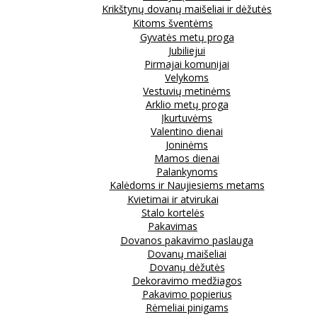
Krikštynų dovanų maišeliai ir dėžutės
Kitoms šventėms
Gyvatės metų proga
Jubiliejui
Pirmajai komunijai
Velykoms
Vestuvių metinėms
Arklio metų proga
Įkurtuvėms
Valentino dienai
Joninėms
Mamos dienai
Palankynoms
Kalėdoms ir Naujiesiems metams
Kvietimai ir atvirukai
Stalo kortelės
Pakavimas
Dovanos pakavimo paslauga
Dovanų maišeliai
Dovanų dėžutės
Dekoravimo medžiagos
Pakavimo popierius
Rėmeliai pinigams