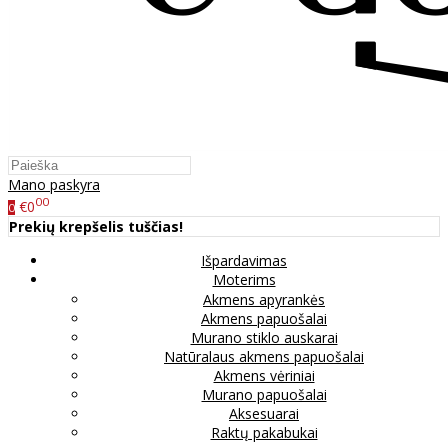
Mano paskyra
00
€0
0
Prekių krepšelis tuščias!
Išpardavimas
Moterims
Akmens apyrankės
Akmens papuošalai
Murano stiklo auskarai
Natūralaus akmens papuošalai
Akmens vėriniai
Murano papuošalai
Aksesuarai
Raktų pakabukai