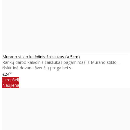
Murano stiklo kalėdinis žaisliukas (ø 5cm)
Rankų darbo kalėdinis žaisliukas pagamintas iš Murano stiklo -
išskirtinė dovana švenčių proga bei s..
90
€24
Į krepšelį
Naujiena