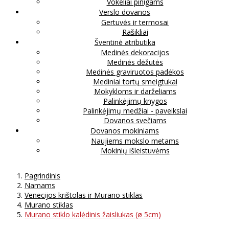
Vokeliai pinigams
Verslo dovanos
Gertuvės ir termosai
Rašikliai
Šventinė atributika
Medinės dekoracijos
Medinės dėžutės
Medinės graviruotos padėkos
Mediniai tortų smeigtukai
Mokykloms ir darželiams
Palinkėjimų knygos
Palinkėjimų medžiai - paveikslai
Dovanos svečiams
Dovanos mokiniams
Naujiems mokslo metams
Mokinių išleistuvėms
Pagrindinis
Namams
Venecijos krištolas ir Murano stiklas
Murano stiklas
Murano stiklo kalėdinis žaisliukas (ø 5cm)