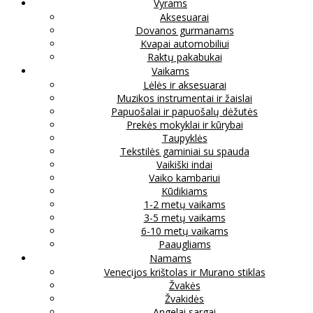
Vyrams
Aksesuarai
Dovanos gurmanams
Kvapai automobiliui
Raktų pakabukai
Vaikams
Lėlės ir aksesuarai
Muzikos instrumentai ir žaislai
Papuošalai ir papuošalų dėžutės
Prekės mokyklai ir kūrybai
Taupyklės
Tekstilės gaminiai su spauda
Vaikiški indai
Vaiko kambariui
Kūdikiams
1-2 metų vaikams
3-5 metų vaikams
6-10 metų vaikams
Paaugliams
Namams
Venecijos krištolas ir Murano stiklas
Žvakės
Žvakidės
Angelai sargai