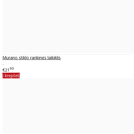
Murano stiklo rankinės laikiklis
..
90
€21
Į krepšelį