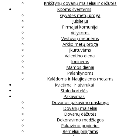
Krikštynų dovanų maišeliai ir dėžutės
Kitoms šventėms
Gyvatės metų proga
Jubiliejui
Pirmajai komunijai
Velykoms
Vestuvių metinėms
Arklio metų proga
Įkurtuvėms
Valentino dienai
Joninėms
Mamos dienai
Palankynoms
Kalėdoms ir Naujiesiems metams
Kvietimai ir atvirukai
Stalo kortelės
Pakavimas
Dovanos pakavimo paslauga
Dovanų maišeliai
Dovanų dėžutės
Dekoravimo medžiagos
Pakavimo popierius
Rėmeliai pinigams