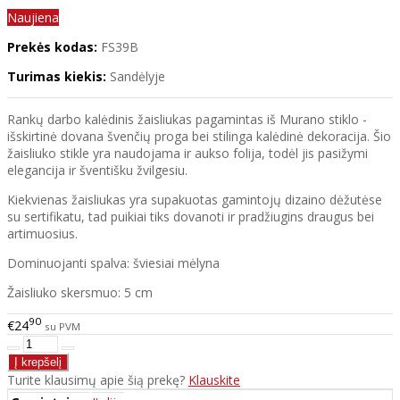
Naujiena
Prekės kodas:
FS39B
Turimas kiekis:
Sandėlyje
Rankų darbo kalėdinis žaisliukas pagamintas iš Murano stiklo -
išskirtinė dovana švenčių proga bei stilinga kalėdinė dekoracija. Šio
žaisliuko stikle yra naudojama ir aukso folija, todėl jis pasižymi
elegancija ir šventišku žvilgesiu.
Kiekvienas žaisliukas yra supakuotas gamintojų dizaino dėžutėse
su sertifikatu, tad puikiai tiks dovanoti ir pradžiugins draugus bei
artimuosius.
Dominuojanti spalva: šviesiai mėlyna
Žaisliuko skersmuo: 5 cm
90
€24
su PVM
Turite klausimų apie šią prekę?
Klauskite