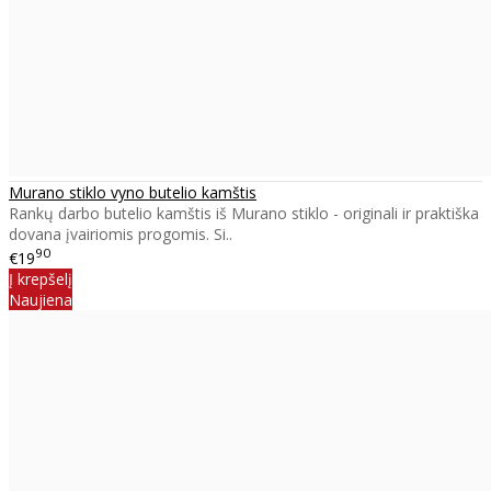
Murano stiklo vyno butelio kamštis
Rankų darbo butelio kamštis iš Murano stiklo - originali ir praktiška
dovana įvairiomis progomis. Si..
90
€19
Į krepšelį
Naujiena