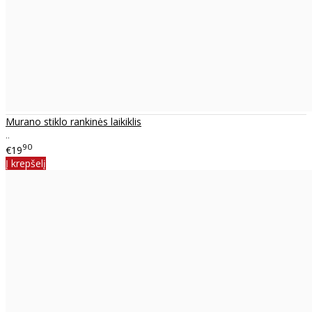
Murano stiklo rankinės laikiklis
..
90
€19
Į krepšelį