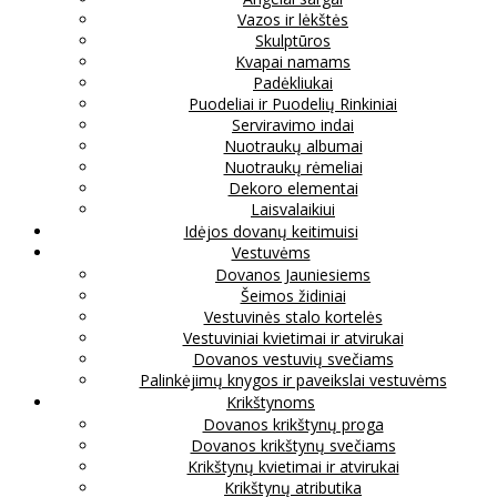
Vazos ir lėkštės
Skulptūros
Kvapai namams
Padėkliukai
Puodeliai ir Puodelių Rinkiniai
Serviravimo indai
Nuotraukų albumai
Nuotraukų rėmeliai
Dekoro elementai
Laisvalaikiui
Idėjos dovanų keitimuisi
Vestuvėms
Dovanos Jauniesiems
Šeimos židiniai
Vestuvinės stalo kortelės
Vestuviniai kvietimai ir atvirukai
Dovanos vestuvių svečiams
Palinkėjimų knygos ir paveikslai vestuvėms
Krikštynoms
Dovanos krikštynų proga
Dovanos krikštynų svečiams
Krikštynų kvietimai ir atvirukai
Krikštynų atributika