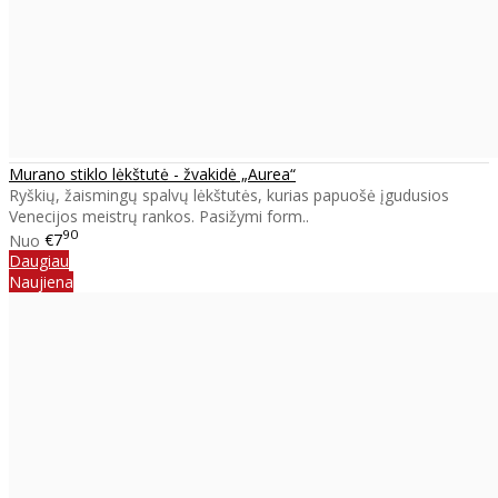
Murano stiklo lėkštutė - žvakidė „Aurea“
Ryškių, žaismingų spalvų lėkštutės, kurias papuošė įgudusios
Venecijos meistrų rankos. Pasižymi form..
90
Nuo
€7
Daugiau
Naujiena