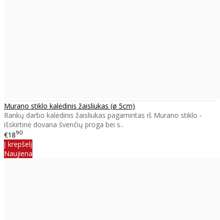
Murano stiklo kalėdinis žaisliukas (ø 5cm)
Rankų darbo kalėdinis žaisliukas pagamintas iš Murano stiklo -
išskirtinė dovana švenčių proga bei s..
90
€18
Į krepšelį
Naujiena