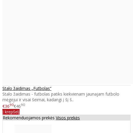
Stalo žaidimas „Futbolas“
Stalo žaidimas - futbolas patiks kiekvienam jaunajam futbolo
mėgėjui ir visai šeimai, kadangi į šį š..
90
90
€36
€46
Į krepšelį
Rekomenduojamos prekės
Visos prekės