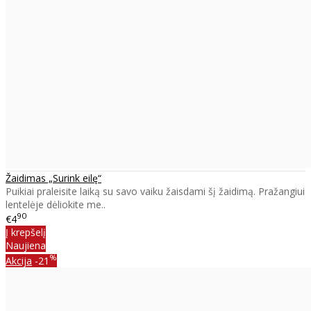
Žaidimas „Surink eilę“
Puikiai praleisite laiką su savo vaiku žaisdami šį žaidimą. Pražangiui
lentelėje dėliokite me..
90
€4
Į krepšelį
Naujiena
%
Akcija
-21