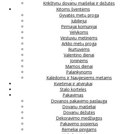
Krikštynų dovanų maišeliai ir dėžutės
Kitoms šventėms
Gyvatės metų proga
Jubiliejui
Pirmajai komunijai
Velykoms
Vestuvių metinėms
Arklio metų proga
Įkurtuvėms
Valentino dienai
Joninėms
Mamos dienai
Palankynoms
Kalėdoms ir Naujiesiems metams
Kvietimai ir atvirukai
Stalo kortelės
Pakavimas
Dovanos pakavimo paslauga
Dovanų maišeliai
Dovanų dėžutės
Dekoravimo medžiagos
Pakavimo popierius
Rėmeliai pinigams