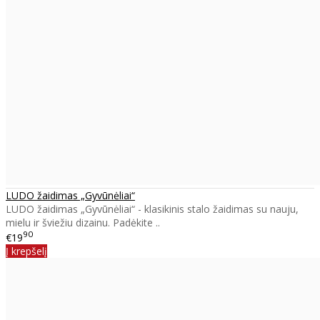
LUDO žaidimas „Gyvūnėliai“
LUDO žaidimas „Gyvūnėliai“ - klasikinis stalo žaidimas su nauju,
mielu ir šviežiu dizainu. Padėkite ..
90
€19
Į krepšelį