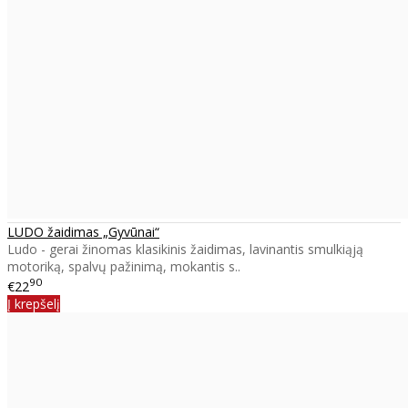
LUDO žaidimas „Gyvūnai“
Ludo - gerai žinomas klasikinis žaidimas, lavinantis smulkiąją
motoriką, spalvų pažinimą, mokantis s..
90
€22
Į krepšelį