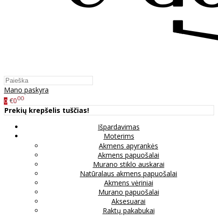
Mano paskyra
00
€0
0
Prekių krepšelis tuščias!
Išpardavimas
Moterims
Akmens apyrankės
Akmens papuošalai
Murano stiklo auskarai
Natūralaus akmens papuošalai
Akmens vėriniai
Murano papuošalai
Aksesuarai
Raktų pakabukai