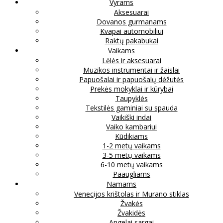
Vyrams
Aksesuarai
Dovanos gurmanams
Kvapai automobiliui
Raktų pakabukai
Vaikams
Lėlės ir aksesuarai
Muzikos instrumentai ir žaislai
Papuošalai ir papuošalų dėžutės
Prekės mokyklai ir kūrybai
Taupyklės
Tekstilės gaminiai su spauda
Vaikiški indai
Vaiko kambariui
Kūdikiams
1-2 metų vaikams
3-5 metų vaikams
6-10 metų vaikams
Paaugliams
Namams
Venecijos krištolas ir Murano stiklas
Žvakės
Žvakidės
Angelai sargai