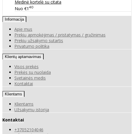
Medinė kortelė su citata
40
Nuo
€1
Informacija
Apie mus
Prekių apmokėjimas / pristatymas / grąžinimas
Prekių užsakymo sutartis
Privatumo politika
Klientų aptarnavimas
Visos prekės
Prekės su nuolaida
Svetainės medis
Kontaktai
Klientams
Klientams
Užsakymų istorija
Kontaktai
+37052104046