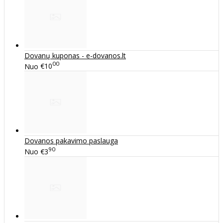
Dovanų kuponas - e-dovanos.lt
00
Nuo
€10
Dovanos pakavimo paslauga
90
Nuo
€3