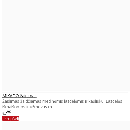
MIKADO žaidimas
Žaidimas žaidžiamas medinėmis lazdelėmis ir kauliuku. Lazdelės
išmaišomos ir užmovus m..
90
€7
Į krepšelį