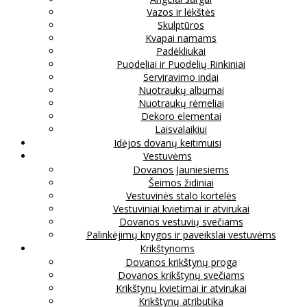
Vazos ir lėkštės
Skulptūros
Kvapai namams
Padėkliukai
Puodeliai ir Puodelių Rinkiniai
Serviravimo indai
Nuotraukų albumai
Nuotraukų rėmeliai
Dekoro elementai
Laisvalaikiui
Idėjos dovanų keitimuisi
Vestuvėms
Dovanos Jauniesiems
Šeimos židiniai
Vestuvinės stalo kortelės
Vestuviniai kvietimai ir atvirukai
Dovanos vestuvių svečiams
Palinkėjimų knygos ir paveikslai vestuvėms
Krikštynoms
Dovanos krikštynų proga
Dovanos krikštynų svečiams
Krikštynų kvietimai ir atvirukai
Krikštynų atributika