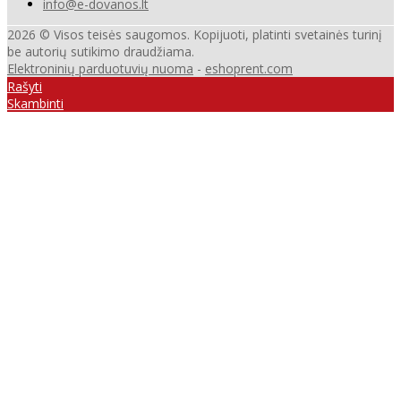
info@e-dovanos.lt
2026 © Visos teisės saugomos. Kopijuoti, platinti svetainės turinį
be autorių sutikimo draudžiama.
Elektroninių parduotuvių nuoma
-
eshoprent.com
Rašyti
Skambinti