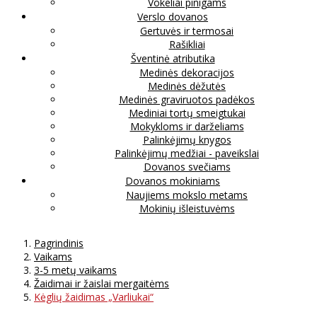
Vokeliai pinigams
Verslo dovanos
Gertuvės ir termosai
Rašikliai
Šventinė atributika
Medinės dekoracijos
Medinės dėžutės
Medinės graviruotos padėkos
Mediniai tortų smeigtukai
Mokykloms ir darželiams
Palinkėjimų knygos
Palinkėjimų medžiai - paveikslai
Dovanos svečiams
Dovanos mokiniams
Naujiems mokslo metams
Mokinių išleistuvėms
Pagrindinis
Vaikams
3-5 metų vaikams
Žaidimai ir žaislai mergaitėms
Kėglių žaidimas „Varliukai“