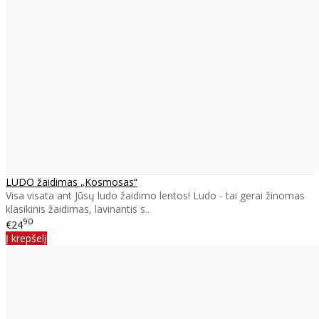
LUDO žaidimas „Kosmosas“
Visa visata ant Jūsų ludo žaidimo lentos! Ludo - tai gerai žinomas
klasikinis žaidimas, lavinantis s..
90
€24
Į krepšelį