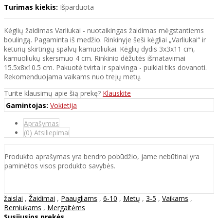
Turimas kiekis:
Išparduota
Kėglių žaidimas Varliukai - nuotaikingas žaidimas mėgstantiems
boulingą. Pagaminta iš medžio. Rinkinyje šeši kėgliai „Varliukai“ ir
keturių skirtingų spalvų kamuoliukai. Kėglių dydis 3x3x11 cm,
kamuoliukų skersmuo 4 cm. Rinkinio dėžutės išmatavimai
15.5x8x10.5 cm. Pakuotė tvirta ir spalvinga - puikiai tiks dovanoti.
Rekomenduojama vaikams nuo trejų metų.
Turite klausimų apie šią prekę?
Klauskite
Gamintojas:
Vokietija
Aprašymas
(0) Atsiliepimai
Produkto aprašymas yra bendro pobūdžio, jame nebūtinai yra
paminėtos visos produkto savybės.
žaislai
,
Žaidimai
,
Paaugliams
,
6-10
,
Metų
,
3-5
,
Vaikams
,
Berniukams
,
Mergaitėms
Susijusios prekės