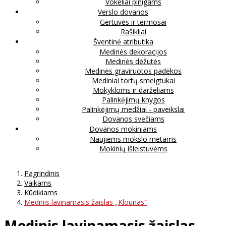
Vokeliai pinigams
Verslo dovanos
Gertuvės ir termosai
Rašikliai
Šventinė atributika
Medinės dekoracijos
Medinės dėžutės
Medinės graviruotos padėkos
Mediniai tortų smeigtukai
Mokykloms ir darželiams
Palinkėjimų knygos
Palinkėjimų medžiai - paveikslai
Dovanos svečiams
Dovanos mokiniams
Naujiems mokslo metams
Mokinių išleistuvėms
Pagrindinis
Vaikams
Kūdikiams
Medinis lavinamasis žaislas „Klounas“
Medinis lavinamasis žaislas