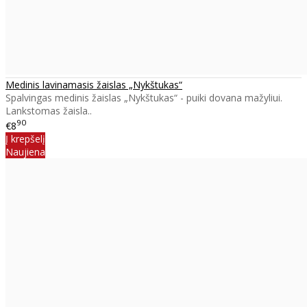
Medinis lavinamasis žaislas „Nykštukas“
Spalvingas medinis žaislas „Nykštukas“ - puiki dovana mažyliui.
Lankstomas žaisla..
90
€8
Į krepšelį
Naujiena