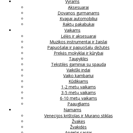
Vyrams
Aksesuarai
Dovanos gurmanams
Kvapai automobiliui
Raktų pakabukai
Vaikams
Lėlės ir aksesuarai
Muzikos instrumentai ir žaislai
Papuošalai ir papuošalų dėžutės
Prekės mokyklai ir kūrybai
Taupyklės
Tekstilės gaminiai su spauda
Vaikiški indai
Vaiko kambariui
Kūdikiams
1-2 metų vaikams
3-5 metų vaikams
6-10 metų vaikams
Paaugliams
Namams
Venecijos krištolas ir Murano stiklas
Žvakės
Žvakidės
Angelai sargai