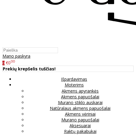
Mano paskyra
00
€0
0
Prekių krepšelis tuščias!
Išpardavimas
Moterims
Akmens apyrankės
Akmens papuošalai
Murano stiklo auskarai
Natūralaus akmens papuošalai
Akmens vėriniai
Murano papuošalai
Aksesuarai
Raktų pakabukai