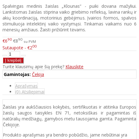
Spalvingas medinis žaislas „Klounas“ - puiki dovana mažyliui.
Lankstomas žaislas stiprina vaiko griebimo refleksą, lavina rankų ir
akių koordinaciją, motorinius gebėjimus. Įvairios formos, spalvos
stimuliuoja intelektinį vaiko vystymąsi. Tinkamas vaikams nuo 6
mėnesių amžiaus. Žaisti prižiūrint tėvams.
90
90
€6
€8
su PVM
00
Sutaupote - €2
Turite klausimų apie šią prekę?
Klauskite
Gamintojas:
Čekija
Aprašymas
(0) Atsiliepimai
Žaislas yra aukščiausios kokybės, sertifikuotas ir atitinka Europos
žaislų saugos taisykles EN 71, netoksiškas ir pagamintas iš
natūralių medžiagų, gamybos metu tausojama gamta. Pagaminta
Čekijoje.
Produkto aprašymas yra bendro pobūdžio, jame nebūtinai yra