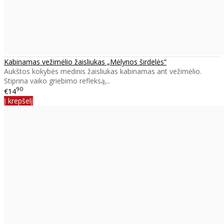
Kabinamas vežimėlio žaisliukas „Mėlynos širdelės“
Aukštos kokybės medinis žaisliukas kabinamas ant vežimėlio.
Stiprina vaiko griebimo refleksą,..
90
€14
Į krepšelį