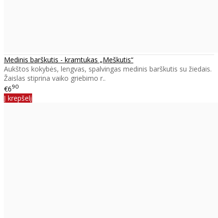
Medinis barškutis - kramtukas „Meškutis“
Aukštos kokybės, lengvas, spalvingas medinis barškutis su žiedais.
Žaislas stiprina vaiko griebimo r..
90
€6
Į krepšelį