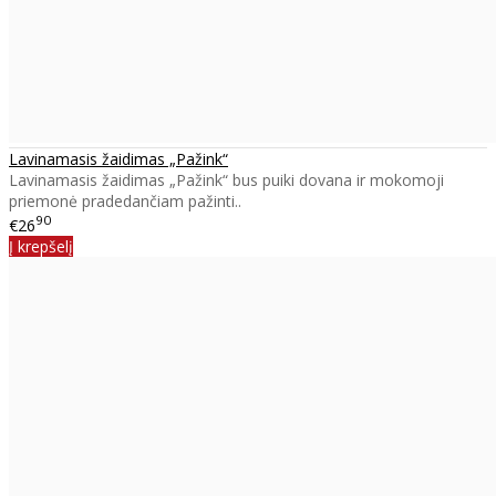
Lavinamasis žaidimas „Pažink“
Lavinamasis žaidimas „Pažink“ bus puiki dovana ir mokomoji
priemonė pradedančiam pažinti..
90
€26
Į krepšelį