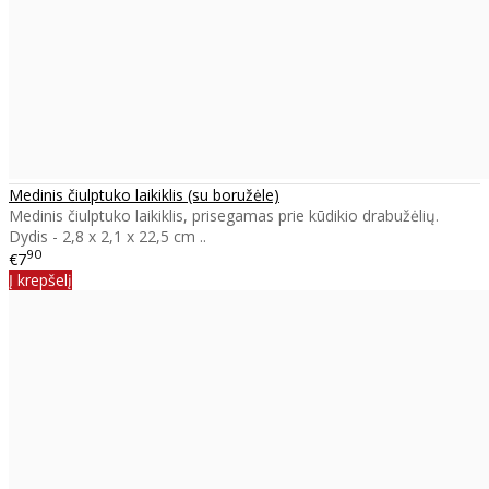
Medinis čiulptuko laikiklis (su boružėle)
Medinis čiulptuko laikiklis, prisegamas prie kūdikio drabužėlių.
Dydis - 2,8 x 2,1 x 22,5 cm ..
90
€7
Į krepšelį