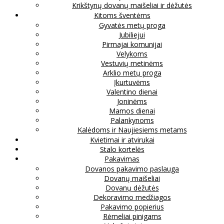
Krikštynų dovanų maišeliai ir dėžutės
Kitoms šventėms
Gyvatės metų proga
Jubiliejui
Pirmajai komunijai
Velykoms
Vestuvių metinėms
Arklio metų proga
Įkurtuvėms
Valentino dienai
Joninėms
Mamos dienai
Palankynoms
Kalėdoms ir Naujiesiems metams
Kvietimai ir atvirukai
Stalo kortelės
Pakavimas
Dovanos pakavimo paslauga
Dovanų maišeliai
Dovanų dėžutės
Dekoravimo medžiagos
Pakavimo popierius
Rėmeliai pinigams