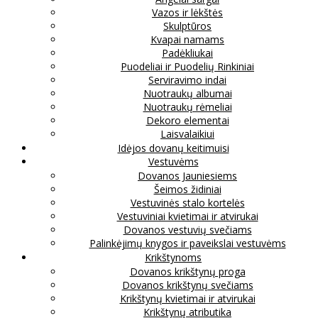
Vazos ir lėkštės
Skulptūros
Kvapai namams
Padėkliukai
Puodeliai ir Puodelių Rinkiniai
Serviravimo indai
Nuotraukų albumai
Nuotraukų rėmeliai
Dekoro elementai
Laisvalaikiui
Idėjos dovanų keitimuisi
Vestuvėms
Dovanos Jauniesiems
Šeimos židiniai
Vestuvinės stalo kortelės
Vestuviniai kvietimai ir atvirukai
Dovanos vestuvių svečiams
Palinkėjimų knygos ir paveikslai vestuvėms
Krikštynoms
Dovanos krikštynų proga
Dovanos krikštynų svečiams
Krikštynų kvietimai ir atvirukai
Krikštynų atributika