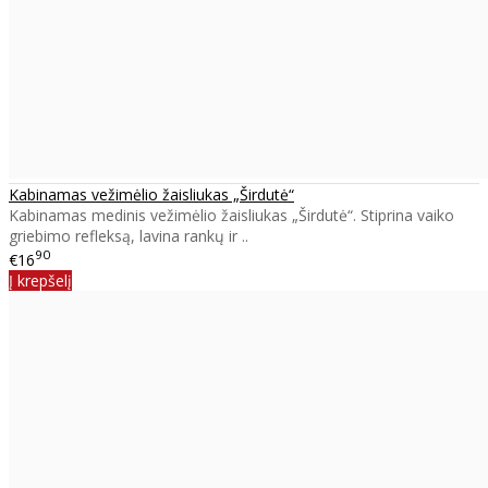
Kabinamas vežimėlio žaisliukas „Širdutė“
Kabinamas medinis vežimėlio žaisliukas „Širdutė“. Stiprina vaiko
griebimo refleksą, lavina rankų ir ..
90
€16
Į krepšelį