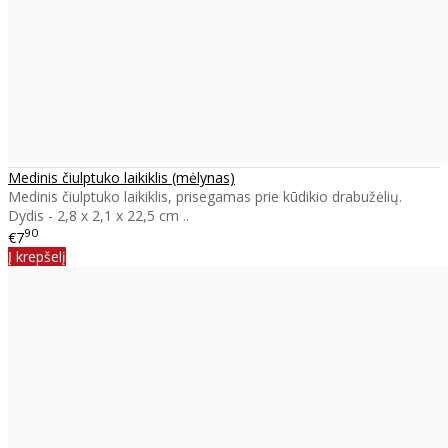
Medinis čiulptuko laikiklis (mėlynas)
Medinis čiulptuko laikiklis, prisegamas prie kūdikio drabužėlių.
Dydis - 2,8 x 2,1 x 22,5 cm ..
90
€7
Į krepšelį