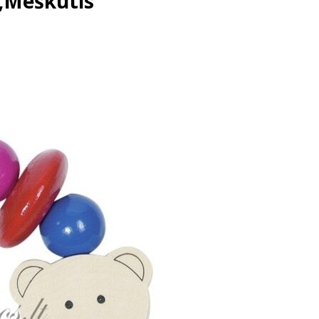
„Meškutis“