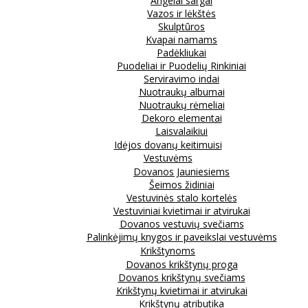
Angelai sargai
Vazos ir lėkštės
Skulptūros
Kvapai namams
Padėkliukai
Puodeliai ir Puodelių Rinkiniai
Serviravimo indai
Nuotraukų albumai
Nuotraukų rėmeliai
Dekoro elementai
Laisvalaikiui
Idėjos dovanų keitimuisi
Vestuvėms
Dovanos Jauniesiems
Šeimos židiniai
Vestuvinės stalo kortelės
Vestuviniai kvietimai ir atvirukai
Dovanos vestuvių svečiams
Palinkėjimų knygos ir paveikslai vestuvėms
Krikštynoms
Dovanos krikštynų proga
Dovanos krikštynų svečiams
Krikštynų kvietimai ir atvirukai
Krikštynų atributika