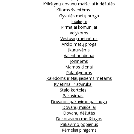
Krikštynų dovanų maišeliai ir dėžutės
Kitoms šventėms
Gyvatės metų proga
Jubiliejui
Pirmajai komunijai
Velykoms
Vestuvių metinėms
Arklio metų proga
Įkurtuvėms
Valentino dienai
Joninėms
Mamos dienai
Palankynoms
Kalėdoms ir Naujiesiems metams
Kvietimai ir atvirukai
Stalo kortelės
Pakavimas
Dovanos pakavimo paslauga
Dovanų maišeliai
Dovanų dėžutės
Dekoravimo medžiagos
Pakavimo popierius
Rėmeliai pinigams