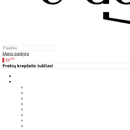
Mano paskyra
00
€0
0
Prekių krepšelis tuščias!