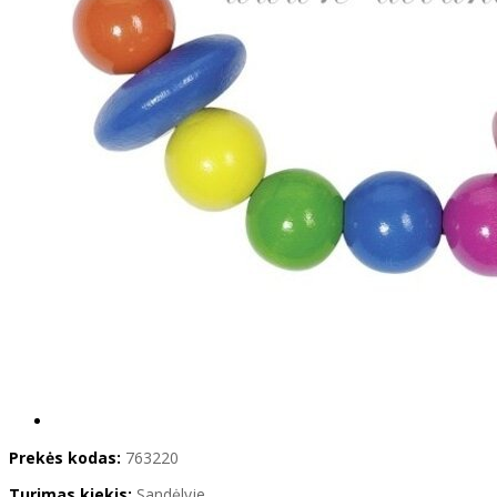
Prekės kodas:
763220
Turimas kiekis:
Sandėlyje