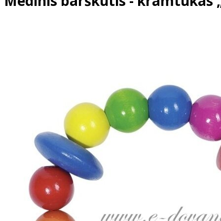
Medinis barškutis - kramtukas 