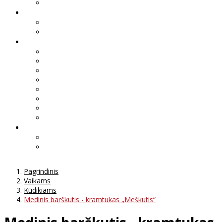
Pagrindinis
Vaikams
Kūdikiams
Medinis barškutis - kramtukas „Meškutis“