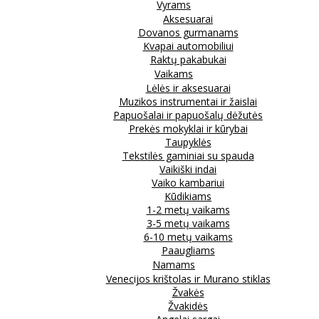
Vyrams
Aksesuarai
Dovanos gurmanams
Kvapai automobiliui
Raktų pakabukai
Vaikams
Lėlės ir aksesuarai
Muzikos instrumentai ir žaislai
Papuošalai ir papuošalų dėžutės
Prekės mokyklai ir kūrybai
Taupyklės
Tekstilės gaminiai su spauda
Vaikiški indai
Vaiko kambariui
Kūdikiams
1-2 metų vaikams
3-5 metų vaikams
6-10 metų vaikams
Paaugliams
Namams
Venecijos krištolas ir Murano stiklas
Žvakės
Žvakidės