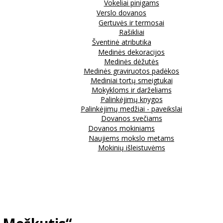
Vokeliai pinigams
Verslo dovanos
Gertuvės ir termosai
Rašikliai
Šventinė atributika
Medinės dekoracijos
Medinės dėžutės
Medinės graviruotos padėkos
Mediniai tortų smeigtukai
Mokykloms ir darželiams
Palinkėjimų knygos
Palinkėjimų medžiai - paveikslai
Dovanos svečiams
Dovanos mokiniams
Naujiems mokslo metams
Mokinių išleistuvėms