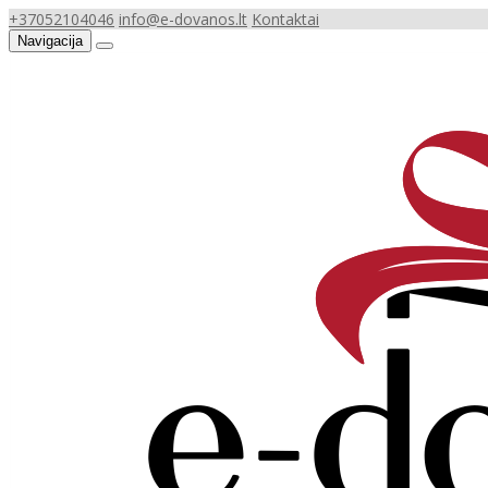
+37052104046
info@e-dovanos.lt
Kontaktai
Navigacija