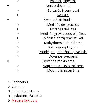
Vokeliai pinigams
Verslo dovanos
Gertuvės ir termosai
Rašikliai
Šventinė atributika
Medinės dekoracijos
Medinės dėžutės
Medinės graviruotos padėkos
Mediniai tortų smeigtukai
Mokykloms ir darželiams
Palinkėjimų knygos
Palinkėjimų medžiai - paveikslai
Dovanos svečiams
Dovanos mokiniams
Naujiems mokslo metams
Mokinių išleistuvėms
Pagrindinis
Vaikams
3-5 metų vaikams
Edukaciniai žaidimai
Medinis laikrodis