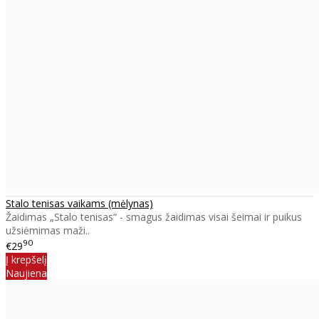
Stalo tenisas vaikams (mėlynas)
Žaidimas „Stalo tenisas“ - smagus žaidimas visai šeimai ir puikus
užsiėmimas maži..
90
€29
Į krepšelį
Naujiena