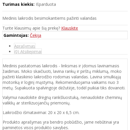
Turimas kiekis:
Išparduota
Medinis laikrodis besimokantiems pažinti valandas
Turite klausimų apie šią prekę?
Klauskite
Gamintojas:
Čekija
Aprašymas
(0) Atsiliepimai
Medinis pastatomas laikrodis - linksmas ir įdomus lavinamasis
žaidimas. Moko skaičiuoti, lavina rankų ir pirštų miklumą, moko
pažinti klasikinio laikrodžio rodomas valandas. Lavina smulkiąją
motoriką ir loginį mąstymą. Rekomenduojama vaikams nuo 3
metų. Supakuota spalvingoje dėžutėje, todėl puikiai tiks dovanoti.
Valymui naudokite drėgną rankšluostuką, nenaudokite cheminių
valiklių ar sterilizuojančių priemonių.
Laikrodžio išmatavimai: 20 x 20 x 6,5 cm.
Produkto aprašymas yra bendro pobūdžio, jame nebūtinai yra
paminėtos visos produkto savybės.