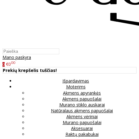
Mano paskyra
00
€0
0
Prekių krepšelis tuščias!
Išpardavimas
Moterims
Akmens apyrankės
Akmens papuošalai
Murano stiklo auskarai
Natūralaus akmens papuošalai
Akmens vėriniai
Murano papuošalai
Aksesuarai
Raktų pakabukai