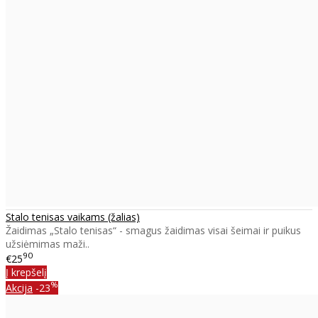
Stalo tenisas vaikams (žalias)
Žaidimas „Stalo tenisas“ - smagus žaidimas visai šeimai ir puikus
užsiėmimas maži..
90
€25
Į krepšelį
%
Akcija
-23