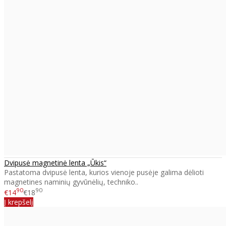
Dvipusė magnetinė lenta „Ūkis“
Pastatoma dvipusė lenta, kurios vienoje pusėje galima dėlioti
magnetines naminių gyvūnėlių, techniko..
90
90
€14
€18
Į krepšelį