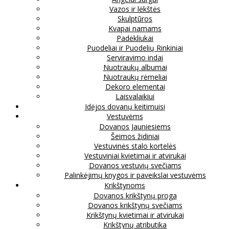
Vazos ir lėkštės
Skulptūros
Kvapai namams
Padėkliukai
Puodeliai ir Puodelių Rinkiniai
Serviravimo indai
Nuotraukų albumai
Nuotraukų rėmeliai
Dekoro elementai
Laisvalaikiui
Idėjos dovanų keitimuisi
Vestuvėms
Dovanos Jauniesiems
Šeimos židiniai
Vestuvinės stalo kortelės
Vestuviniai kvietimai ir atvirukai
Dovanos vestuvių svečiams
Palinkėjimų knygos ir paveikslai vestuvėms
Krikštynoms
Dovanos krikštynų proga
Dovanos krikštynų svečiams
Krikštynų kvietimai ir atvirukai
Krikštynų atributika