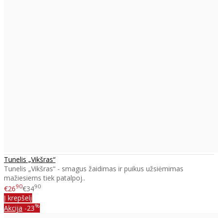
Tunelis „Vikšras“
Tunelis „Vikšras“ - smagus žaidimas ir puikus užsiėmimas
mažiesiems tiek patalpoj..
90
90
€26
€34
Į krepšelį
%
Akcija
-23