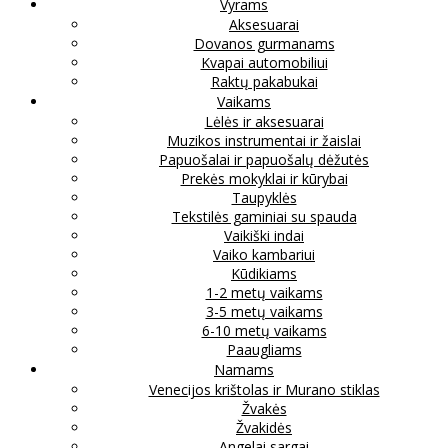
Vyrams
Aksesuarai
Dovanos gurmanams
Kvapai automobiliui
Raktų pakabukai
Vaikams
Lėlės ir aksesuarai
Muzikos instrumentai ir žaislai
Papuošalai ir papuošalų dėžutės
Prekės mokyklai ir kūrybai
Taupyklės
Tekstilės gaminiai su spauda
Vaikiški indai
Vaiko kambariui
Kūdikiams
1-2 metų vaikams
3-5 metų vaikams
6-10 metų vaikams
Paaugliams
Namams
Venecijos krištolas ir Murano stiklas
Žvakės
Žvakidės
Angelai sargai