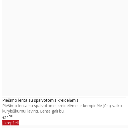
Piešimo lenta su spalvotomis kreidelėmis
Piešimo lenta su spalvotomis kreidelėmis ir kempinėle Jūsų vaiko
kūrybiškumui lavinti. Lenta gali bū..
90
€11
Į krepšelį