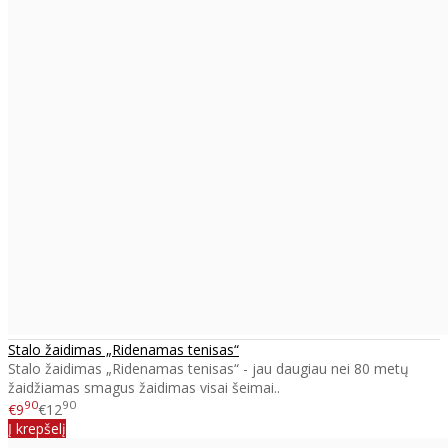
Stalo žaidimas „Ridenamas tenisas“
Stalo žaidimas „Ridenamas tenisas“ - jau daugiau nei 80 metų
žaidžiamas smagus žaidimas visai šeimai..
90
90
€9
€12
Į krepšelį