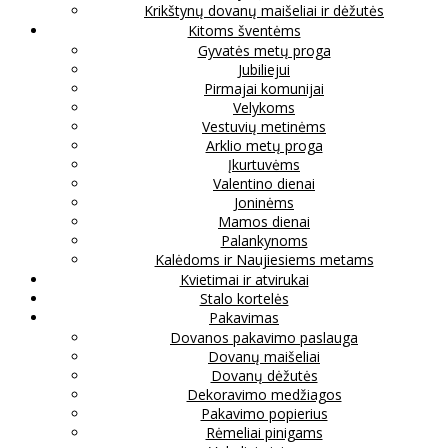
Krikštynų dovanų maišeliai ir dėžutės
Kitoms šventėms
Gyvatės metų proga
Jubiliejui
Pirmajai komunijai
Velykoms
Vestuvių metinėms
Arklio metų proga
Įkurtuvėms
Valentino dienai
Joninėms
Mamos dienai
Palankynoms
Kalėdoms ir Naujiesiems metams
Kvietimai ir atvirukai
Stalo kortelės
Pakavimas
Dovanos pakavimo paslauga
Dovanų maišeliai
Dovanų dėžutės
Dekoravimo medžiagos
Pakavimo popierius
Rėmeliai pinigams