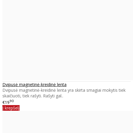
Dvipusė magnetinė-kreidinė lenta
Dvipusė magnetinė-kreidinė lenta yra skirta smagiai mokytis tiek
skaičiuoti, tiek rašyti. Rašyti gal..
90
€19
Į krepšelį