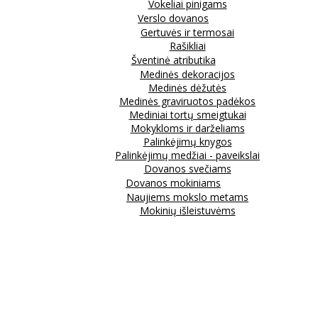
Vokeliai pinigams
Verslo dovanos
Gertuvės ir termosai
Rašikliai
Šventinė atributika
Medinės dekoracijos
Medinės dėžutės
Medinės graviruotos padėkos
Mediniai tortų smeigtukai
Mokykloms ir darželiams
Palinkėjimų knygos
Palinkėjimų medžiai - paveikslai
Dovanos svečiams
Dovanos mokiniams
Naujiems mokslo metams
Mokinių išleistuvėms