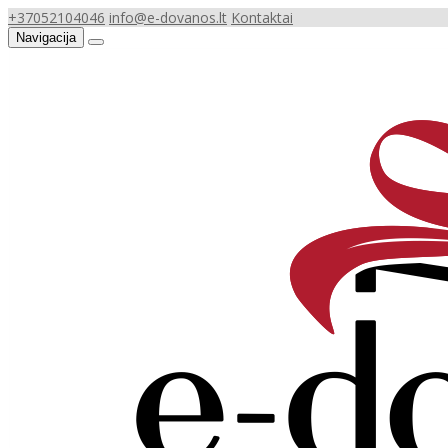
+37052104046
info@e-dovanos.lt
Kontaktai
Navigacija