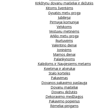
Krikštynų dovanų maišeliai ir dėžutės
Kitoms šventėms
Gyvatės metų proga
Jubiliejui
Pirmajai komunijai
Velykoms
Vestuvių metinėms
Arklio metų proga
Įkurtuvėms
Valentino dienai
Joninėms
Mamos dienai
Palankynoms
Kalėdoms ir Naujiesiems metams
Kvietimai ir atvirukai
Stalo kortelės
Pakavimas
Dovanos pakavimo paslauga
Dovanų maišeliai
Dovanų dėžutės
Dekoravimo medžiagos
Pakavimo popierius
Rėmeliai pinigams