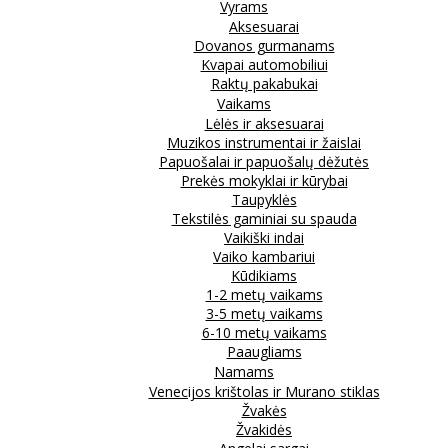
Vyrams
Aksesuarai
Dovanos gurmanams
Kvapai automobiliui
Raktų pakabukai
Vaikams
Lėlės ir aksesuarai
Muzikos instrumentai ir žaislai
Papuošalai ir papuošalų dėžutės
Prekės mokyklai ir kūrybai
Taupyklės
Tekstilės gaminiai su spauda
Vaikiški indai
Vaiko kambariui
Kūdikiams
1-2 metų vaikams
3-5 metų vaikams
6-10 metų vaikams
Paaugliams
Namams
Venecijos krištolas ir Murano stiklas
Žvakės
Žvakidės