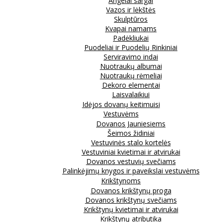
Angelai sargai
Vazos ir lėkštės
Skulptūros
Kvapai namams
Padėkliukai
Puodeliai ir Puodelių Rinkiniai
Serviravimo indai
Nuotraukų albumai
Nuotraukų rėmeliai
Dekoro elementai
Laisvalaikiui
Idėjos dovanų keitimuisi
Vestuvėms
Dovanos Jauniesiems
Šeimos židiniai
Vestuvinės stalo kortelės
Vestuviniai kvietimai ir atvirukai
Dovanos vestuvių svečiams
Palinkėjimų knygos ir paveikslai vestuvėms
Krikštynoms
Dovanos krikštynų proga
Dovanos krikštynų svečiams
Krikštynų kvietimai ir atvirukai
Krikštynų atributika