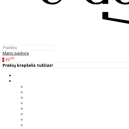
Mano paskyra
00
€0
0
Prekių krepšelis tuščias!