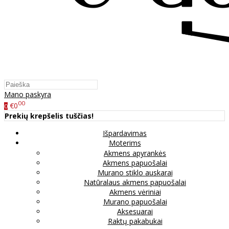
Mano paskyra
00
€0
0
Prekių krepšelis tuščias!
Išpardavimas
Moterims
Akmens apyrankės
Akmens papuošalai
Murano stiklo auskarai
Natūralaus akmens papuošalai
Akmens vėriniai
Murano papuošalai
Aksesuarai
Raktų pakabukai