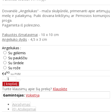
Dovanėlė „Angeliukas“ - maža skulpūrėlė, primenanti apie artimųjų
meilę ir palaikymą. Puiki dovana krikštynų ar Pirmosios komunijos
proga.
Pagaminta iš polirezino.
Pakuotės išmatavimai
- 10 x 10 cm
Angeliuko dydis
- 4,5 x 3 cm
Angeliukas :
Su gėlėmis
Su paukščiu
Su širdele
Su rože
90
€4
su PVM
Turite klausimų apie šią prekę?
Klauskite
Gamintojas:
Vokietija
Aprašymas
(0) Atsiliepimai