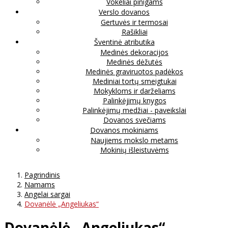
Vokeliai pinigams
Verslo dovanos
Gertuvės ir termosai
Rašikliai
Šventinė atributika
Medinės dekoracijos
Medinės dėžutės
Medinės graviruotos padėkos
Mediniai tortų smeigtukai
Mokykloms ir darželiams
Palinkėjimų knygos
Palinkėjimų medžiai - paveikslai
Dovanos svečiams
Dovanos mokiniams
Naujiems mokslo metams
Mokinių išleistuvėms
Pagrindinis
Namams
Angelai sargai
Dovanėlė „Angeliukas“
Dovanėlė „Angeliukas“