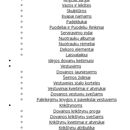
Vazos ir lėkštės
Skulptūros
Kvapai namams
Padėkliukai
Puodeliai ir Puodelių Rinkiniai
Serviravimo indai
Nuotraukų albumai
Nuotraukų rėmeliai
Dekoro elementai
Laisvalaikiui
Idėjos dovanų keitimuisi
Vestuvėms
Dovanos Jauniesiems
Šeimos židiniai
Vestuvinės stalo kortelės
Vestuviniai kvietimai ir atvirukai
Dovanos vestuvių svečiams
Palinkėjimų knygos ir paveikslai vestuvėms
Krikštynoms
Dovanos krikštynų proga
Dovanos krikštynų svečiams
Krikštynų kvietimai ir atvirukai
Krikštynų atributika