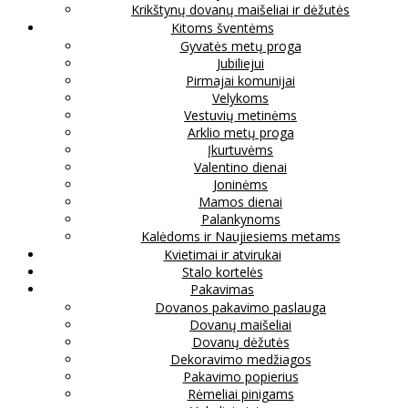
Krikštynų dovanų maišeliai ir dėžutės
Kitoms šventėms
Gyvatės metų proga
Jubiliejui
Pirmajai komunijai
Velykoms
Vestuvių metinėms
Arklio metų proga
Įkurtuvėms
Valentino dienai
Joninėms
Mamos dienai
Palankynoms
Kalėdoms ir Naujiesiems metams
Kvietimai ir atvirukai
Stalo kortelės
Pakavimas
Dovanos pakavimo paslauga
Dovanų maišeliai
Dovanų dėžutės
Dekoravimo medžiagos
Pakavimo popierius
Rėmeliai pinigams