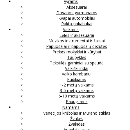
Vyrams
Aksesuarai
Dovanos gurmanams
Kvapai automobiliui
Raktų pakabukai
Vaikams
Lėlės ir aksesuarai
Muzikos instrumentai ir žaislai
Papuošalai ir papuošalų dėžutės
Prekės mokyklai ir kūrybai
Taupyklės
Tekstilės gaminiai su spauda
Vaikiški indai
Vaiko kambariui
Kūdikiams
1-2 metų vaikams
3-5 metų vaikams
6-10 metų vaikams
Paaugliams
Namams
Venecijos krištolas ir Murano stiklas
Žvakės
Žvakidės
Angelai sargai