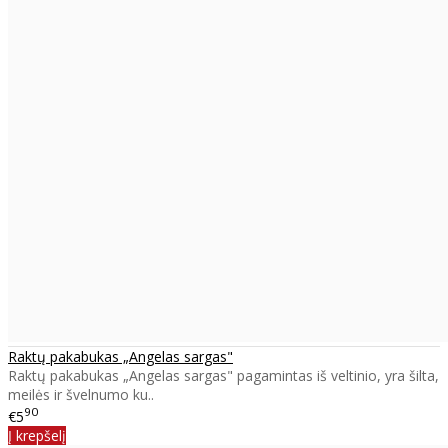
Raktų pakabukas „Angelas sargas"
Raktų pakabukas „Angelas sargas" pagamintas iš veltinio, yra šilta,
meilės ir švelnumo ku..
90
€5
Į krepšelį