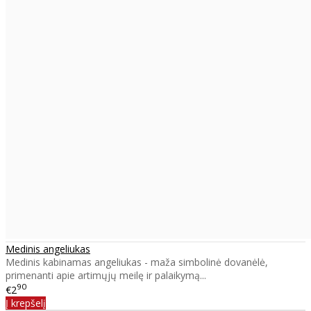
Medinis angeliukas
Medinis kabinamas angeliukas - maža simbolinė dovanėlė,
primenanti apie artimųjų meilę ir palaikymą...
90
€2
Į krepšelį