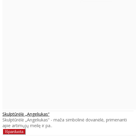
Skulptūrėlė „Angeliukas“
Skulptūrėlė „Angeliukas“ - maža simbolinė dovanėlė, primenanti
apie artimųjų meilę ir pa..