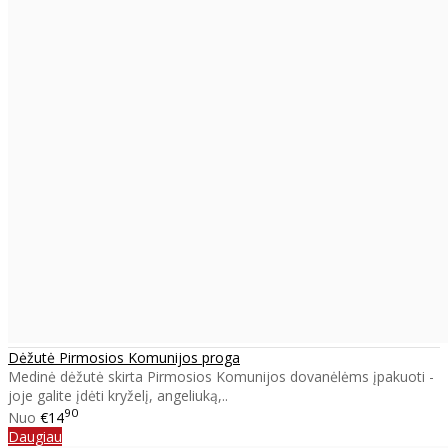
Dėžutė Pirmosios Komunijos proga
Medinė dėžutė skirta Pirmosios Komunijos dovanėlėms įpakuoti -
joje galite įdėti kryželį, angeliuką,..
90
Nuo
€14
Daugiau