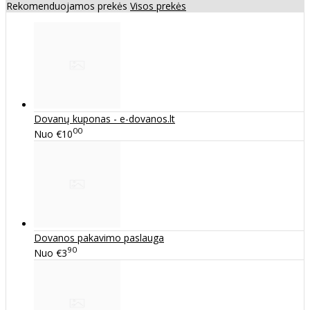
Rekomenduojamos prekės
Visos prekės
Dovanų kuponas - e-dovanos.lt
00
Nuo
€10
Dovanos pakavimo paslauga
90
Nuo
€3