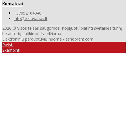
Kontaktai
+37052104046
info@e-dovanos.lt
2026 © Visos teisės saugomos. Kopijuoti, platinti svetainės turinį
be autorių sutikimo draudžiama.
Elektroninių parduotuvių nuoma
-
eshoprent.com
Rašyti
Skambinti