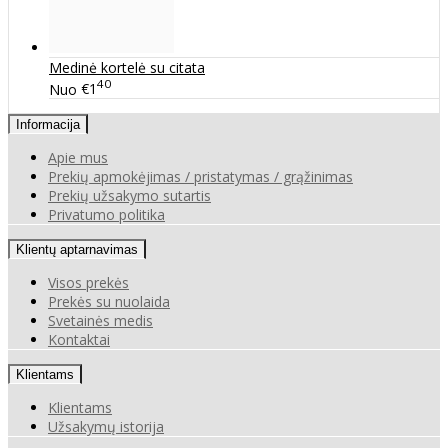
Medinė kortelė su citata
40
Nuo
€1
Informacija
Apie mus
Prekių apmokėjimas / pristatymas / grąžinimas
Prekių užsakymo sutartis
Privatumo politika
Klientų aptarnavimas
Visos prekės
Prekės su nuolaida
Svetainės medis
Kontaktai
Klientams
Klientams
Užsakymų istorija