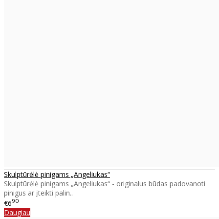
Skulptūrėlė pinigams „Angeliukas“
Skulptūrėlė pinigams „Angeliukas“ - originalus būdas padovanoti
pinigus ar įteikti palin..
90
€6
Daugiau