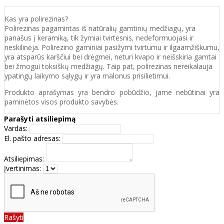
Kas yra polirezinas?
Polirezinas pagamintas iš natūralių gamtinių medžiagų, yra
panašus į keramiką, tik žymiai tvirtesnis, nedeformuojasi ir
neskilinėja. Polirezino gaminiai pasižymi tvirtumu ir ilgaamžiškumu,
yra atsparūs karščiui bei drėgmei, neturi kvapo ir neišskiria gamtai
bei žmogui toksiškų medžiagų. Taip pat, polirezinas nereikalauja
ypatingų laikymo sąlygų ir yra malonus prisilietimui.
Produkto aprašymas yra bendro pobūdžio, jame nebūtinai yra
paminėtos visos produkto savybės.
Parašyti atsiliepimą
Vardas:
El. pašto adresas:
Atsiliepimas:
Įvertinimas:
Rašyti