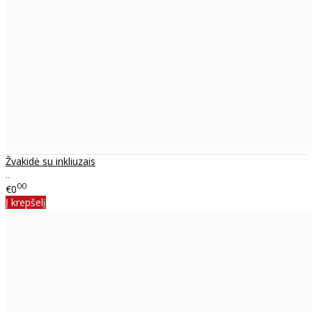
Žvakidė su inkliuzais
..
00
€0
Į krepšelį