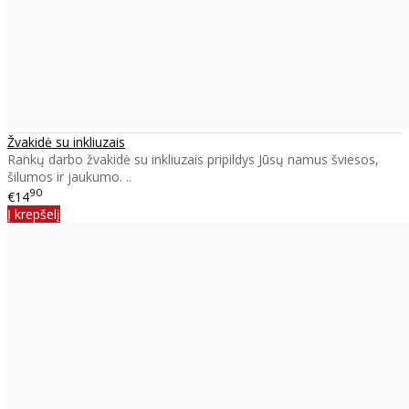
Žvakidė su inkliuzais
Rankų darbo žvakidė su inkliuzais pripildys Jūsų namus šviesos,
šilumos ir jaukumo. ..
90
€14
Į krepšelį