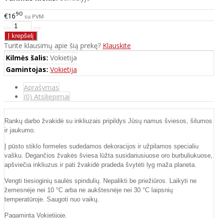
90
€16
su PVM
Turite klausimų apie šią prekę?
Klauskite
Kilmės šalis:
Vokietija
Gamintojas:
Vokietija
Aprašymas
(0) Atsiliepimai
Rankų darbo žvakidė su inkliuzais pripildys Jūsų namus šviesos, šilumos
ir jaukumo.
Į pūsto stiklo formeles sudedamos dekoracijos ir užpilamos specialiu
vašku. Degančios žvakės šviesa lūžta susidariusiuose oro burbuliukuose,
apšviečia inkliuzus ir pati žvakidė pradeda švytėti lyg maža planeta.
Vengti tiesioginių saulės spindulių. Nepalikti be priežiūros. Laikyti ne
žemesnėje nei 10 °C arba ne aukštesnėje nei 30 °C laipsnių
temperatūroje. Saugoti nuo vaikų.
Pagaminta Vokietijoje.