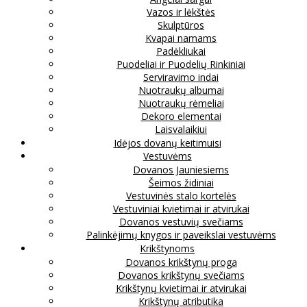
Vazos ir lėkštės
Skulptūros
Kvapai namams
Padėkliukai
Puodeliai ir Puodelių Rinkiniai
Serviravimo indai
Nuotraukų albumai
Nuotraukų rėmeliai
Dekoro elementai
Laisvalaikiui
Idėjos dovanų keitimuisi
Vestuvėms
Dovanos Jauniesiems
Šeimos židiniai
Vestuvinės stalo kortelės
Vestuviniai kvietimai ir atvirukai
Dovanos vestuvių svečiams
Palinkėjimų knygos ir paveikslai vestuvėms
Krikštynoms
Dovanos krikštynų proga
Dovanos krikštynų svečiams
Krikštynų kvietimai ir atvirukai
Krikštynų atributika