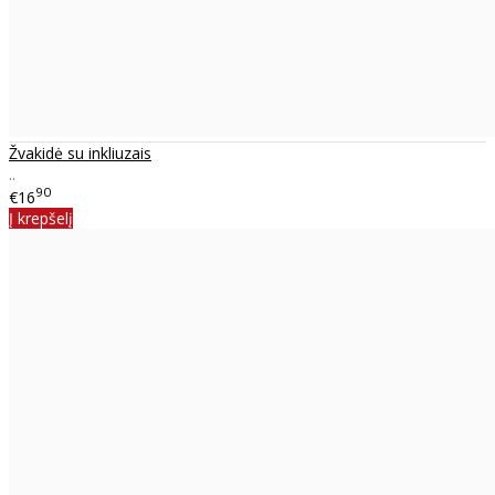
Žvakidė su inkliuzais
..
90
€16
Į krepšelį