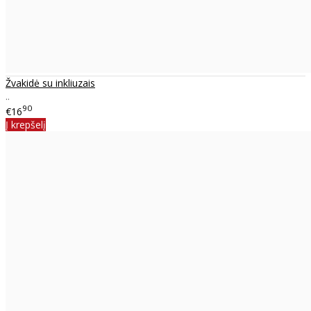
Žvakidė su inkliuzais
..
90
€16
Į krepšelį