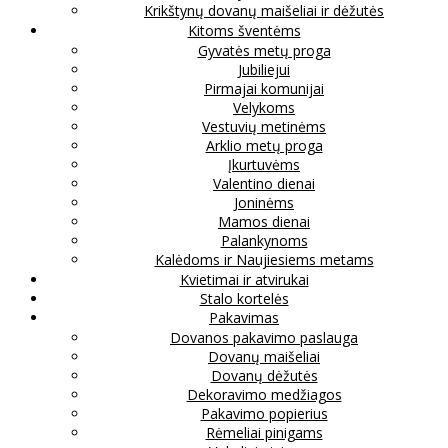
Krikštynų dovanų maišeliai ir dėžutės
Kitoms šventėms
Gyvatės metų proga
Jubiliejui
Pirmajai komunijai
Velykoms
Vestuvių metinėms
Arklio metų proga
Įkurtuvėms
Valentino dienai
Joninėms
Mamos dienai
Palankynoms
Kalėdoms ir Naujiesiems metams
Kvietimai ir atvirukai
Stalo kortelės
Pakavimas
Dovanos pakavimo paslauga
Dovanų maišeliai
Dovanų dėžutės
Dekoravimo medžiagos
Pakavimo popierius
Rėmeliai pinigams