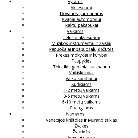
Vyrams
Aksesuarai
Dovanos gurmanams
Kvapai automobiliui
Raktų pakabukai
Vaikams
Lėlės ir aksesuarai
Muzikos instrumentai ir žaislai
Papuošalai ir papuošalų dėžutės
Prekės mokyklai ir kūrybai
Taupyklės
Tekstilės gaminiai su spauda
Vaikiški indai
Vaiko kambariui
Kūdikiams
1-2 metų vaikams
3-5 metų vaikams
6-10 metų vaikams
Paaugliams
Namams
Venecijos krištolas ir Murano stiklas
Žvakės
Žvakidės
Angelai sargai