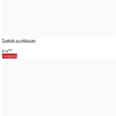
Žvakidė su inkliuzais
..
90
€16
Į krepšelį