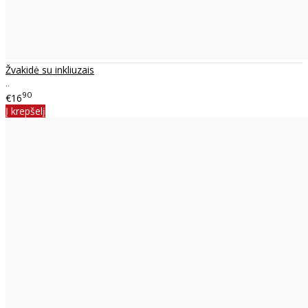
Žvakidė su inkliuzais
..
90
€16
Į krepšelį