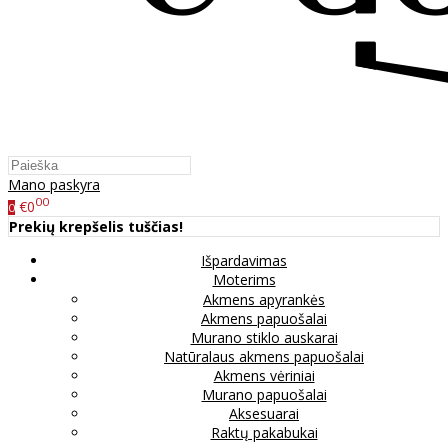
Mano paskyra
00
€0
0
Prekių krepšelis tuščias!
Išpardavimas
Moterims
Akmens apyrankės
Akmens papuošalai
Murano stiklo auskarai
Natūralaus akmens papuošalai
Akmens vėriniai
Murano papuošalai
Aksesuarai
Raktų pakabukai