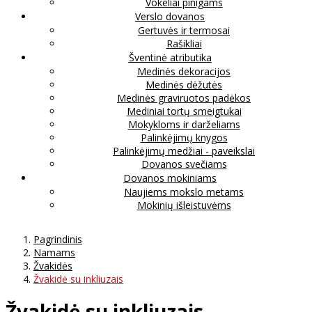
Vokeliai pinigams
Verslo dovanos
Gertuvės ir termosai
Rašikliai
Šventinė atributika
Medinės dekoracijos
Medinės dėžutės
Medinės graviruotos padėkos
Mediniai tortų smeigtukai
Mokykloms ir darželiams
Palinkėjimų knygos
Palinkėjimų medžiai - paveikslai
Dovanos svečiams
Dovanos mokiniams
Naujiems mokslo metams
Mokinių išleistuvėms
Pagrindinis
Namams
Žvakidės
Žvakidė su inkliuzais
Žvakidė su inkliuzais