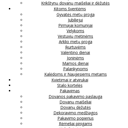
Krikštynų dovanų maišeliai ir dėžutės
Kitoms šventėms
Gyvatės metų proga
Jubiliejui
Pirmajai komunijai
Velykoms
Vestuvių metinėms
Arklio metų proga
Įkurtuvėms
Valentino dienai
Joninėms
Mamos dienai
Palankynoms
Kalėdoms ir Naujiesiems metams
Kvietimai ir atvirukai
Stalo kortelės
Pakavimas
Dovanos pakavimo paslauga
Dovanų maišeliai
Dovanų dėžutės
Dekoravimo medžiagos
Pakavimo popierius
Rėmeliai pinigams