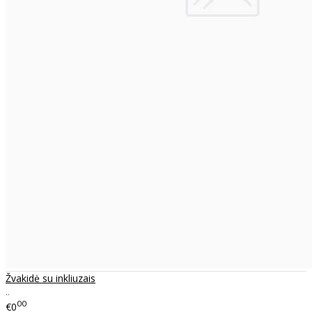
Žvakidė su inkliuzais
..
00
€0