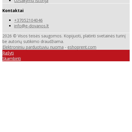
Užsakymų istorija
Kontaktai
+37052104046
info@e-dovanos.lt
2026 © Visos teisės saugomos. Kopijuoti, platinti svetainės turinį
be autorių sutikimo draudžiama.
Elektroninių parduotuvių nuoma
-
eshoprent.com
Rašyti
Skambinti