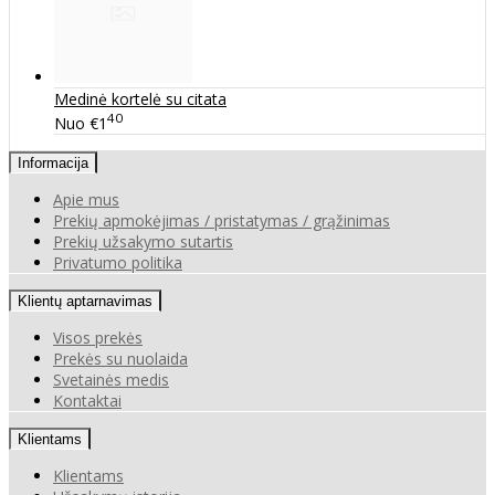
Medinė kortelė su citata
40
Nuo
€1
Informacija
Apie mus
Prekių apmokėjimas / pristatymas / grąžinimas
Prekių užsakymo sutartis
Privatumo politika
Klientų aptarnavimas
Visos prekės
Prekės su nuolaida
Svetainės medis
Kontaktai
Klientams
Klientams