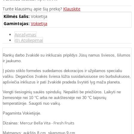
Turite klausimų apie šią prekę?
Klauskite
Kilmės šalis:
Vokietija
Gamintojas:
Vokietija
Aprašymas
(0) Atsiliepimai
Rankų darbo žvakidė su inkliuzais pripildys Jūsų namus šviesos, šilumos
ir jaukumo.
Į pūsto stiklo formeles sudedamos dekoracijos ir užpilamos specialiu
vašku. Degančios žvakės šviesa lūžta susidariusiuose oro burbuliukuose,
apšviečia inkliuzus ir pati žvakidė pradeda švytėti lyg maža planeta.
Vengti tiesioginių saulės spindulių. Nepalikti be priežiūros. Laikyti ne
žemesnėje nei 10 °C arba ne aukštesnėje nei 30 °C laipsnių
temperatūroje. Saugoti nuo vaikų.
Pagaminta Vokietijoje.
Mercur Bella Vita - Fresh Fruits
Dizainas:
Matmenys: aukštis 8 cm, skersmuo 9 cm.