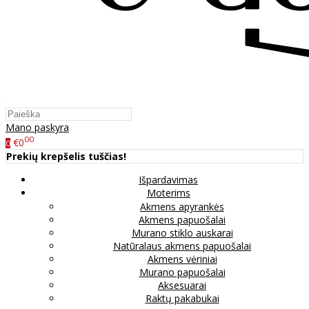
Mano paskyra
00
€0
0
Prekių krepšelis tuščias!
Išpardavimas
Moterims
Akmens apyrankės
Akmens papuošalai
Murano stiklo auskarai
Natūralaus akmens papuošalai
Akmens vėriniai
Murano papuošalai
Aksesuarai
Raktų pakabukai