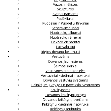
Vazos ir lėkštės
Skulptūros
Kvapai namams
Padėkliukai
Puodeliai ir Puodelių Rinkiniai
Serviravimo indai
Nuotraukų albumai
Nuotraukų rėmeliai
Dekoro elementai
Laisvalaikiui
Idėjos dovanų keitimuisi
Vestuvėms
Dovanos Jauniesiems
Šeimos židiniai
Vestuvinės stalo kortelės
Vestuviniai kvietimai ir atvirukai
Dovanos vestuvių svečiams
Palinkėjimų knygos ir paveikslai vestuvėms
Krikštynoms
Dovanos krikštynų proga
Dovanos krikštynų svečiams
Krikštynų kvietimai ir atvirukai
Krikštynų atributika