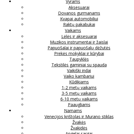
Vyrams
Aksesuarai
Dovanos gurmanams
Kvapai automobiliui
Raktų pakabukai
Vaikams
Lėlės ir aksesuarai
Muzikos instrumentai ir žaislai
Papuošalai ir papuošalų dėžutės
Prekės mokyklai ir kūrybai
Taupyklės
Tekstilės gaminiai su spauda
Vaikiški indai
Vaiko kambariui
Kūdikiams
1-2 metų vaikams
3-5 metų vaikams
6-10 metų vaikams
Paaugliams
Namams
Venecijos krištolas ir Murano stiklas
Žvakės
Žvakidės
Angelai sargai