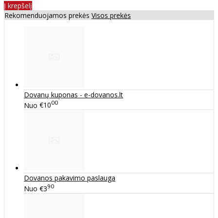
Į krepšelį
Rekomenduojamos prekės
Visos prekės
Dovanų kuponas - e-dovanos.lt
00
Nuo
€10
Dovanos pakavimo paslauga
90
Nuo
€3