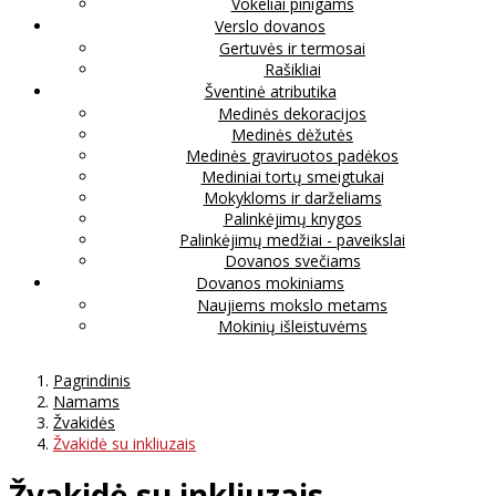
Vokeliai pinigams
Verslo dovanos
Gertuvės ir termosai
Rašikliai
Šventinė atributika
Medinės dekoracijos
Medinės dėžutės
Medinės graviruotos padėkos
Mediniai tortų smeigtukai
Mokykloms ir darželiams
Palinkėjimų knygos
Palinkėjimų medžiai - paveikslai
Dovanos svečiams
Dovanos mokiniams
Naujiems mokslo metams
Mokinių išleistuvėms
Pagrindinis
Namams
Žvakidės
Žvakidė su inkliuzais
Žvakidė su inkliuzais