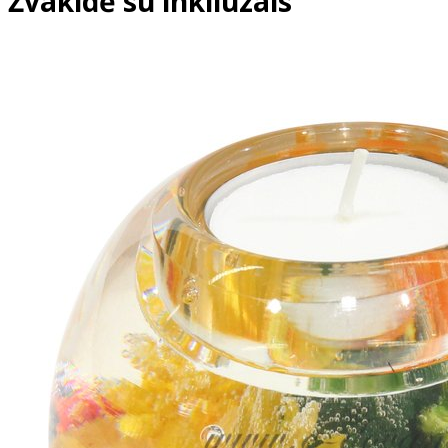
Žvakidė su inkliuzais