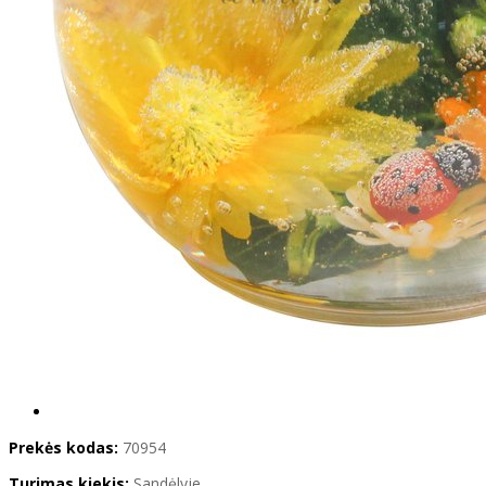
Prekės kodas:
70954
Turimas kiekis:
Sandėlyje