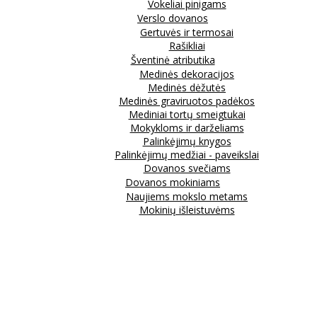
Vokeliai pinigams
Verslo dovanos
Gertuvės ir termosai
Rašikliai
Šventinė atributika
Medinės dekoracijos
Medinės dėžutės
Medinės graviruotos padėkos
Mediniai tortų smeigtukai
Mokykloms ir darželiams
Palinkėjimų knygos
Palinkėjimų medžiai - paveikslai
Dovanos svečiams
Dovanos mokiniams
Naujiems mokslo metams
Mokinių išleistuvėms