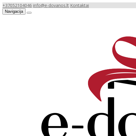
+37052104046
info@e-dovanos.lt
Kontaktai
Navigacija