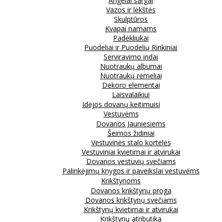
Angelai sargai
Vazos ir lėkštės
Skulptūros
Kvapai namams
Padėkliukai
Puodeliai ir Puodelių Rinkiniai
Serviravimo indai
Nuotraukų albumai
Nuotraukų rėmeliai
Dekoro elementai
Laisvalaikiui
Idėjos dovanų keitimuisi
Vestuvėms
Dovanos Jauniesiems
Šeimos židiniai
Vestuvinės stalo kortelės
Vestuviniai kvietimai ir atvirukai
Dovanos vestuvių svečiams
Palinkėjimų knygos ir paveikslai vestuvėms
Krikštynoms
Dovanos krikštynų proga
Dovanos krikštynų svečiams
Krikštynų kvietimai ir atvirukai
Krikštynų atributika