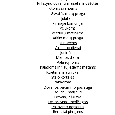
Krikštynų dovanų maišeliai ir dėžutės
Kitoms šventėms
Gyvatės metų proga
Jubiliejui
Pirmajai komunijai
Velykoms
Vestuvių metinėms
Arklio metų proga
Įkurtuvėms
Valentino dienai
Joninėms
Mamos dienai
Palankynoms
Kalėdoms ir Naujiesiems metams
Kvietimai ir atvirukai
Stalo kortelės
Pakavimas
Dovanos pakavimo paslauga
Dovanų maišeliai
Dovanų dėžutės
Dekoravimo medžiagos
Pakavimo popierius
Rėmeliai pinigams