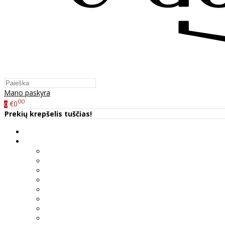
Mano paskyra
00
€0
0
Prekių krepšelis tuščias!