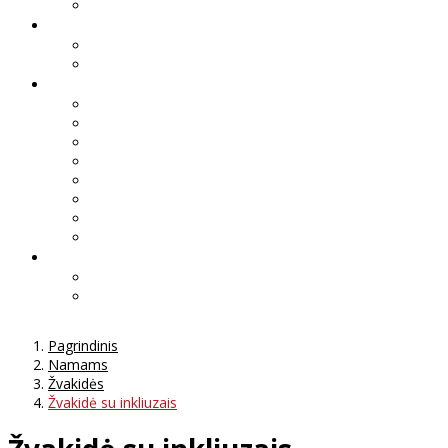
Pagrindinis
Namams
Žvakidės
Žvakidė su inkliuzais