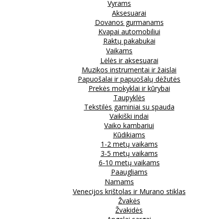
Vyrams
Aksesuarai
Dovanos gurmanams
Kvapai automobiliui
Raktų pakabukai
Vaikams
Lėlės ir aksesuarai
Muzikos instrumentai ir žaislai
Papuošalai ir papuošalų dėžutės
Prekės mokyklai ir kūrybai
Taupyklės
Tekstilės gaminiai su spauda
Vaikiški indai
Vaiko kambariui
Kūdikiams
1-2 metų vaikams
3-5 metų vaikams
6-10 metų vaikams
Paaugliams
Namams
Venecijos krištolas ir Murano stiklas
Žvakės
Žvakidės