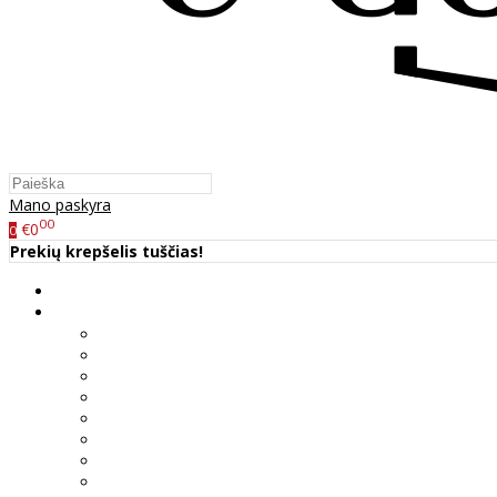
Mano paskyra
00
€0
0
Prekių krepšelis tuščias!