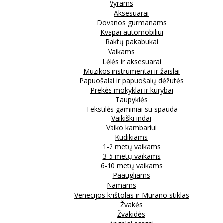
Vyrams
Aksesuarai
Dovanos gurmanams
Kvapai automobiliui
Raktų pakabukai
Vaikams
Lėlės ir aksesuarai
Muzikos instrumentai ir žaislai
Papuošalai ir papuošalų dėžutės
Prekės mokyklai ir kūrybai
Taupyklės
Tekstilės gaminiai su spauda
Vaikiški indai
Vaiko kambariui
Kūdikiams
1-2 metų vaikams
3-5 metų vaikams
6-10 metų vaikams
Paaugliams
Namams
Venecijos krištolas ir Murano stiklas
Žvakės
Žvakidės