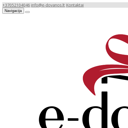
+37052104046
info@e-dovanos.lt
Kontaktai
Navigacija