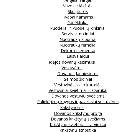
Angelai sargai
Vazos ir lėkštės
Skulptūros
Kvapai namams
Padėkliukai
Puodeliai ir Puodelių Rinkiniai
Serviravimo indai
Nuotraukų albumai
Nuotraukų rėmeliai
Dekoro elementai
Laisvalaikiui
Idėjos dovanų keitimuisi
Vestuvėms
Dovanos Jauniesiems
Šeimos židiniai
Vestuvinės stalo kortelės
Vestuviniai kvietimai ir atvirukai
Dovanos vestuvių svečiams
Palinkėjimų knygos ir paveikslai vestuvėms
Krikštynoms
Dovanos krikštynų proga
Dovanos krikštynų svečiams
Krikštynų kvietimai ir atvirukai
Krikštynų atributika