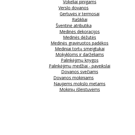
Vokeliai pinigams
Verslo dovanos
Gertuvės ir termosai
Rašikliai
Šventinė atributika
Medinės dekoracijos
Medinės dėžutės
Medinės graviruotos padėkos
Mediniai tortų smeigtukai
Mokykloms ir darželiams
Palinkėjimų knygos
Palinkėjimų medžiai - paveikslai
Dovanos svečiams
Dovanos mokiniams
Naujiems mokslo metams
Mokinių išleistuvėms