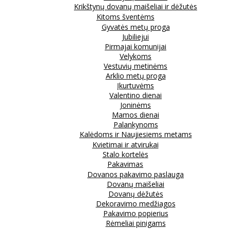
Krikštynų dovanų maišeliai ir dėžutės
Kitoms šventėms
Gyvatės metų proga
Jubiliejui
Pirmajai komunijai
Velykoms
Vestuvių metinėms
Arklio metų proga
Įkurtuvėms
Valentino dienai
Joninėms
Mamos dienai
Palankynoms
Kalėdoms ir Naujiesiems metams
Kvietimai ir atvirukai
Stalo kortelės
Pakavimas
Dovanos pakavimo paslauga
Dovanų maišeliai
Dovanų dėžutės
Dekoravimo medžiagos
Pakavimo popierius
Rėmeliai pinigams