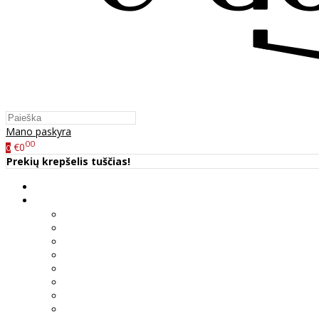
Mano paskyra
00
€0
0
Prekių krepšelis tuščias!