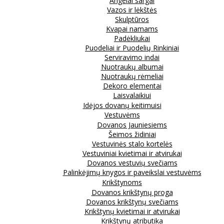
Angelai sargai
Vazos ir lėkštės
Skulptūros
Kvapai namams
Padėkliukai
Puodeliai ir Puodelių Rinkiniai
Serviravimo indai
Nuotraukų albumai
Nuotraukų rėmeliai
Dekoro elementai
Laisvalaikiui
Idėjos dovanų keitimuisi
Vestuvėms
Dovanos Jauniesiems
Šeimos židiniai
Vestuvinės stalo kortelės
Vestuviniai kvietimai ir atvirukai
Dovanos vestuvių svečiams
Palinkėjimų knygos ir paveikslai vestuvėms
Krikštynoms
Dovanos krikštynų proga
Dovanos krikštynų svečiams
Krikštynų kvietimai ir atvirukai
Krikštynų atributika