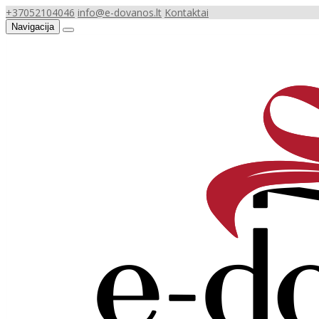
+37052104046
info@e-dovanos.lt
Kontaktai
Navigacija