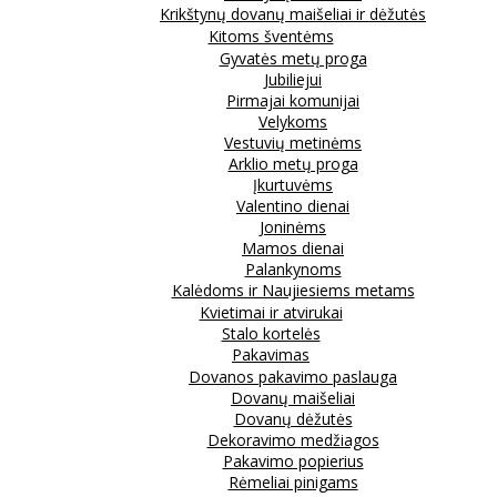
Krikštynų dovanų maišeliai ir dėžutės
Kitoms šventėms
Gyvatės metų proga
Jubiliejui
Pirmajai komunijai
Velykoms
Vestuvių metinėms
Arklio metų proga
Įkurtuvėms
Valentino dienai
Joninėms
Mamos dienai
Palankynoms
Kalėdoms ir Naujiesiems metams
Kvietimai ir atvirukai
Stalo kortelės
Pakavimas
Dovanos pakavimo paslauga
Dovanų maišeliai
Dovanų dėžutės
Dekoravimo medžiagos
Pakavimo popierius
Rėmeliai pinigams