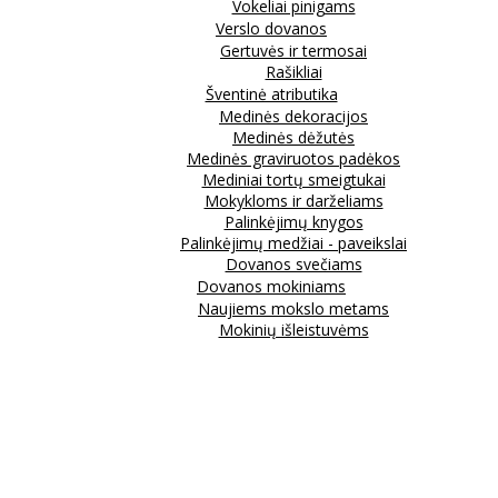
Vokeliai pinigams
Verslo dovanos
Gertuvės ir termosai
Rašikliai
Šventinė atributika
Medinės dekoracijos
Medinės dėžutės
Medinės graviruotos padėkos
Mediniai tortų smeigtukai
Mokykloms ir darželiams
Palinkėjimų knygos
Palinkėjimų medžiai - paveikslai
Dovanos svečiams
Dovanos mokiniams
Naujiems mokslo metams
Mokinių išleistuvėms