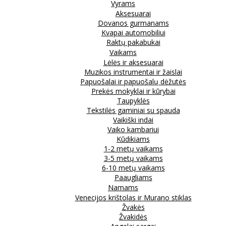
Vyrams
Aksesuarai
Dovanos gurmanams
Kvapai automobiliui
Raktų pakabukai
Vaikams
Lėlės ir aksesuarai
Muzikos instrumentai ir žaislai
Papuošalai ir papuošalų dėžutės
Prekės mokyklai ir kūrybai
Taupyklės
Tekstilės gaminiai su spauda
Vaikiški indai
Vaiko kambariui
Kūdikiams
1-2 metų vaikams
3-5 metų vaikams
6-10 metų vaikams
Paaugliams
Namams
Venecijos krištolas ir Murano stiklas
Žvakės
Žvakidės