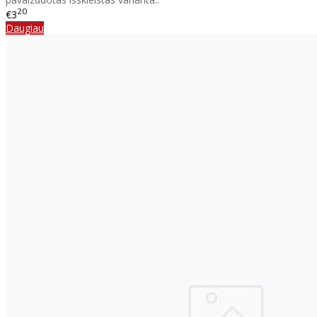
20
€3
Daugiau