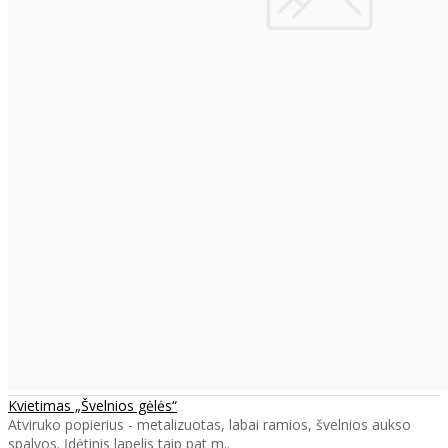
Kvietimas „Švelnios gėlės“
Atviruko popierius - metalizuotas, labai ramios, švelnios aukso
spalvos. Įdėtinis lapelis taip pat m..