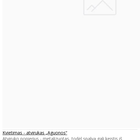
Kvietimas - atvirukas „Aguonos“
Atviruko popierius - metalizuotas, todėl spalva gali keistis iš