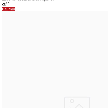
60
€3
Daugiau