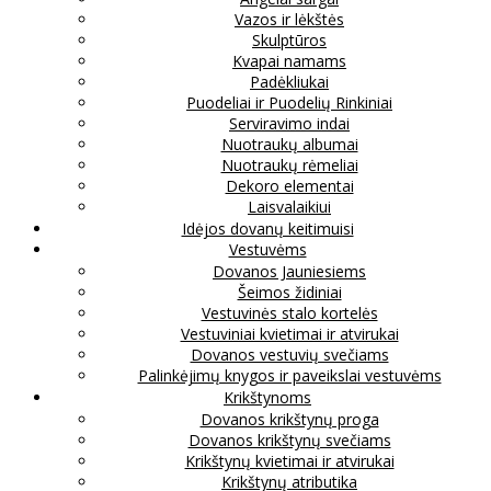
Vazos ir lėkštės
Skulptūros
Kvapai namams
Padėkliukai
Puodeliai ir Puodelių Rinkiniai
Serviravimo indai
Nuotraukų albumai
Nuotraukų rėmeliai
Dekoro elementai
Laisvalaikiui
Idėjos dovanų keitimuisi
Vestuvėms
Dovanos Jauniesiems
Šeimos židiniai
Vestuvinės stalo kortelės
Vestuviniai kvietimai ir atvirukai
Dovanos vestuvių svečiams
Palinkėjimų knygos ir paveikslai vestuvėms
Krikštynoms
Dovanos krikštynų proga
Dovanos krikštynų svečiams
Krikštynų kvietimai ir atvirukai
Krikštynų atributika