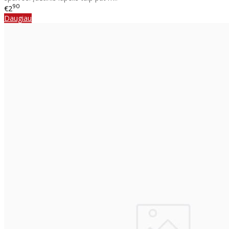
90
€2
Daugiau