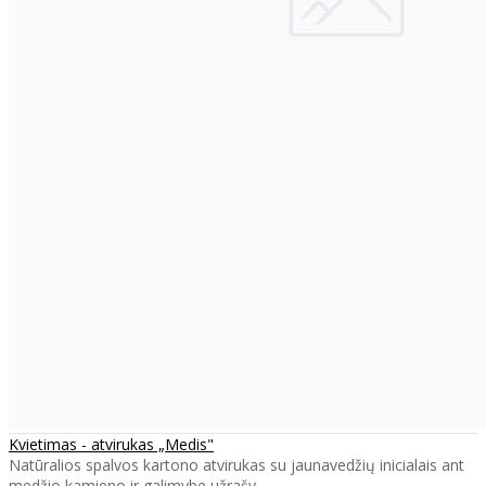
Kvietimas - atvirukas „Medis"
Natūralios spalvos kartono atvirukas su jaunavedžių inicialais ant
medžio kamieno ir galimybe užrašy..