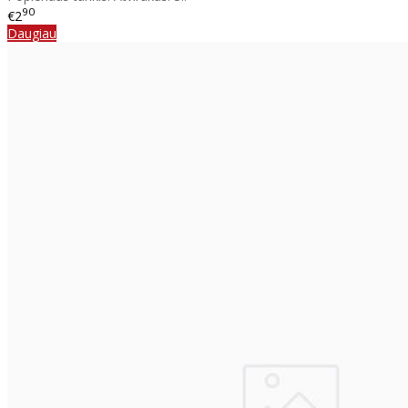
90
€2
Daugiau