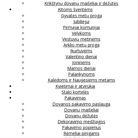
Krikštynų dovanų maišeliai ir dėžutės
Kitoms šventėms
Gyvatės metų proga
Jubiliejui
Pirmajai komunijai
Velykoms
Vestuvių metinėms
Arklio metų proga
Įkurtuvėms
Valentino dienai
Joninėms
Mamos dienai
Palankynoms
Kalėdoms ir Naujiesiems metams
Kvietimai ir atvirukai
Stalo kortelės
Pakavimas
Dovanos pakavimo paslauga
Dovanų maišeliai
Dovanų dėžutės
Dekoravimo medžiagos
Pakavimo popierius
Rėmeliai pinigams