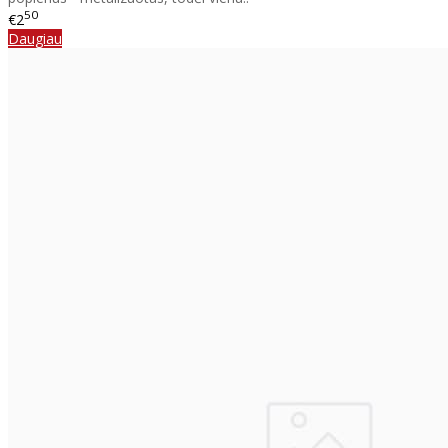
50
€2
Daugiau