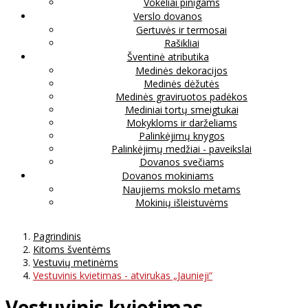
Vokeliai pinigams
Verslo dovanos
Gertuvės ir termosai
Rašikliai
Šventinė atributika
Medinės dekoracijos
Medinės dėžutės
Medinės graviruotos padėkos
Mediniai tortų smeigtukai
Mokykloms ir darželiams
Palinkėjimų knygos
Palinkėjimų medžiai - paveikslai
Dovanos svečiams
Dovanos mokiniams
Naujiems mokslo metams
Mokinių išleistuvėms
Pagrindinis
Kitoms šventėms
Vestuvių metinėms
Vestuvinis kvietimas - atvirukas „Jaunieji“
Vestuvinis kvietimas -