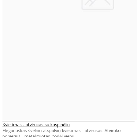
Kvietimas - atvirukas su kaspinėliu
Elegantiškas švelnių atspalvių kvietimas - atvirukas. Atviruko
popierius - metalizuotas, todėl vienu..