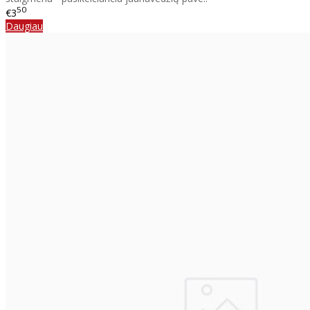
50
€3
Daugiau