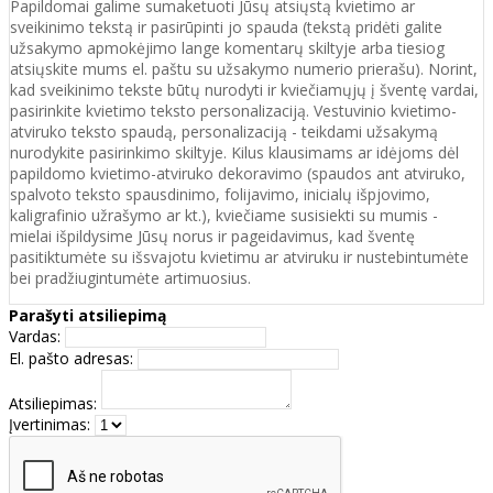
Papildomai galime sumaketuoti Jūsų atsiųstą kvietimo ar
sveikinimo tekstą ir pasirūpinti jo spauda (tekstą pridėti galite
užsakymo apmokėjimo lange komentarų skiltyje arba tiesiog
atsiųskite mums el. paštu su užsakymo numerio prierašu). Norint,
kad sveikinimo tekste būtų nurodyti ir kviečiamųjų į šventę vardai,
pasirinkite kvietimo teksto personalizaciją. Vestuvinio kvietimo-
atviruko teksto spaudą, personalizaciją - teikdami užsakymą
nurodykite pasirinkimo skiltyje. Kilus klausimams ar idėjoms dėl
papildomo kvietimo-atviruko dekoravimo (spaudos ant atviruko,
spalvoto teksto spausdinimo, folijavimo, inicialų išpjovimo,
kaligrafinio užrašymo ar kt.), kviečiame susisiekti su mumis -
mielai išpildysime Jūsų norus ir pageidavimus, kad šventę
pasitiktumėte su išsvajotu kvietimu ar atviruku ir nustebintumėte
bei pradžiugintumėte artimuosius.
Parašyti atsiliepimą
Vardas:
El. pašto adresas:
Atsiliepimas:
Įvertinimas: