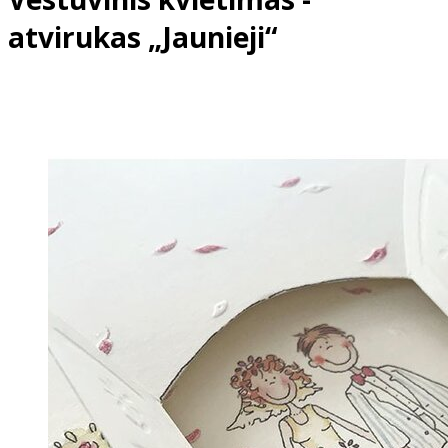
atvirukas „Jaunieji“