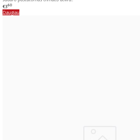
60
€3
Daugiau