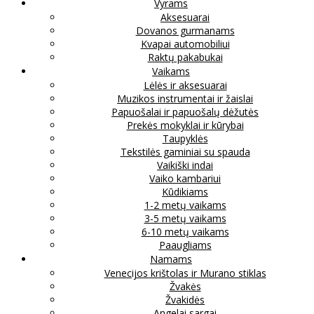
Vyrams
Aksesuarai
Dovanos gurmanams
Kvapai automobiliui
Raktų pakabukai
Vaikams
Lėlės ir aksesuarai
Muzikos instrumentai ir žaislai
Papuošalai ir papuošalų dėžutės
Prekės mokyklai ir kūrybai
Taupyklės
Tekstilės gaminiai su spauda
Vaikiški indai
Vaiko kambariui
Kūdikiams
1-2 metų vaikams
3-5 metų vaikams
6-10 metų vaikams
Paaugliams
Namams
Venecijos krištolas ir Murano stiklas
Žvakės
Žvakidės
Angelai sargai