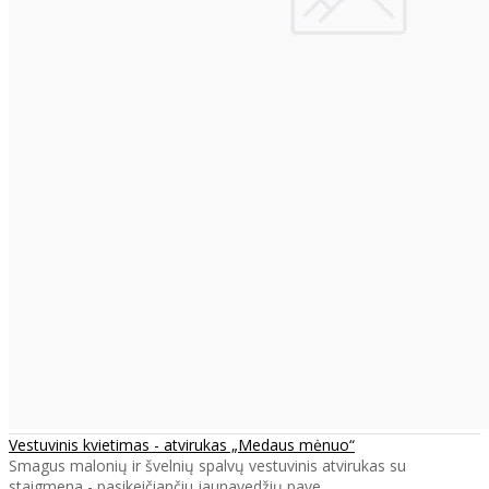
Vestuvinis kvietimas - atvirukas „Medaus mėnuo“
Smagus malonių ir švelnių spalvų vestuvinis atvirukas su
staigmena - pasikeičiančiu jaunavedžių pave..