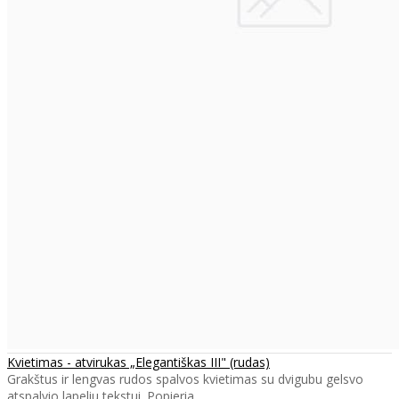
Kvietimas - atvirukas „Elegantiškas III" (rudas)
Grakštus ir lengvas rudos spalvos kvietimas su dvigubu gelsvo
atspalvio lapeliu tekstui. Popieria..