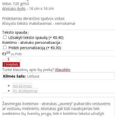
Vidus: 120 g/m2
Atviruko dydis
- 16 cm x 16 cm
Pridedamas derančios spalvos vokas
Atsiųsto teksto maketavimas - nemokamai
Teksto spauda :
Užsakyti teksto spaudą (+ €0.40)
Kvietimo - atviruko personalizacija :
Pridėti personalizaciją (+ €0.30)
20
€3
su PVM
Turite klausimų apie šią prekę?
Klauskite
Kilmės šalis:
Lietuva
Aprašymas
(0) Atsiliepimai
Žaismingas kvietimas - atvirukas „Jaunieji“ puikiai tiks vestuvėms
ar vestuvių metinėms. Atvirukas gali būti naudojamas tiek
sveikinimo šių švenčių proga, tiek ir kvietimo tekstui užrašyti.