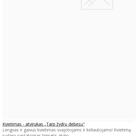
Kvietimas - atvirukas „Tarp žydrų debesų“
Lengvas ir gaivus kvietimas svajotojams ir keliautojams! Kvietimą
sudaro pastatomas trimatis atviru..