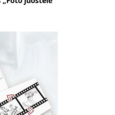
 „Foto juostelė“