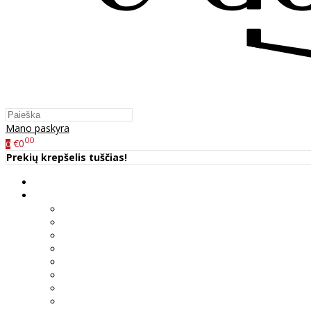
Mano paskyra
00
€0
0
Prekių krepšelis tuščias!