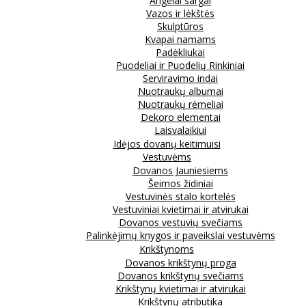
Angelai sargai
Vazos ir lėkštės
Skulptūros
Kvapai namams
Padėkliukai
Puodeliai ir Puodelių Rinkiniai
Serviravimo indai
Nuotraukų albumai
Nuotraukų rėmeliai
Dekoro elementai
Laisvalaikiui
Idėjos dovanų keitimuisi
Vestuvėms
Dovanos Jauniesiems
Šeimos židiniai
Vestuvinės stalo kortelės
Vestuviniai kvietimai ir atvirukai
Dovanos vestuvių svečiams
Palinkėjimų knygos ir paveikslai vestuvėms
Krikštynoms
Dovanos krikštynų proga
Dovanos krikštynų svečiams
Krikštynų kvietimai ir atvirukai
Krikštynų atributika