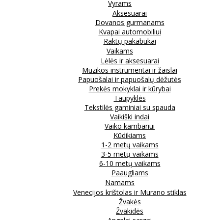
Vyrams
Aksesuarai
Dovanos gurmanams
Kvapai automobiliui
Raktų pakabukai
Vaikams
Lėlės ir aksesuarai
Muzikos instrumentai ir žaislai
Papuošalai ir papuošalų dėžutės
Prekės mokyklai ir kūrybai
Taupyklės
Tekstilės gaminiai su spauda
Vaikiški indai
Vaiko kambariui
Kūdikiams
1-2 metų vaikams
3-5 metų vaikams
6-10 metų vaikams
Paaugliams
Namams
Venecijos krištolas ir Murano stiklas
Žvakės
Žvakidės