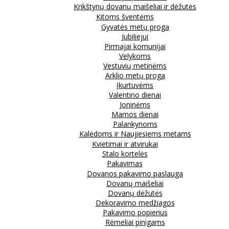
Krikštynų dovanų maišeliai ir dėžutės
Kitoms šventėms
Gyvatės metų proga
Jubiliejui
Pirmajai komunijai
Velykoms
Vestuvių metinėms
Arklio metų proga
Įkurtuvėms
Valentino dienai
Joninėms
Mamos dienai
Palankynoms
Kalėdoms ir Naujiesiems metams
Kvietimai ir atvirukai
Stalo kortelės
Pakavimas
Dovanos pakavimo paslauga
Dovanų maišeliai
Dovanų dėžutės
Dekoravimo medžiagos
Pakavimo popierius
Rėmeliai pinigams