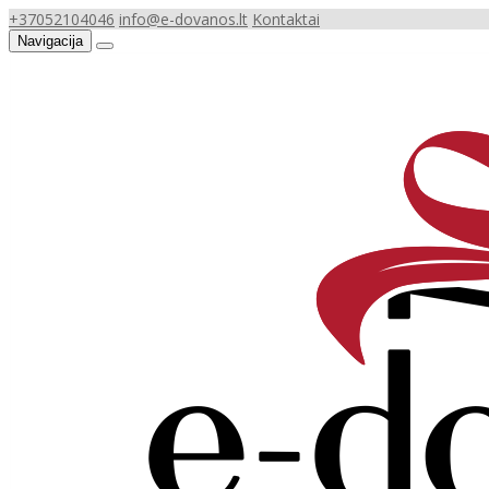
+37052104046
info@e-dovanos.lt
Kontaktai
Navigacija