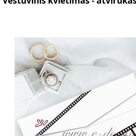
Vestuvinis kvietimas - atvirukas