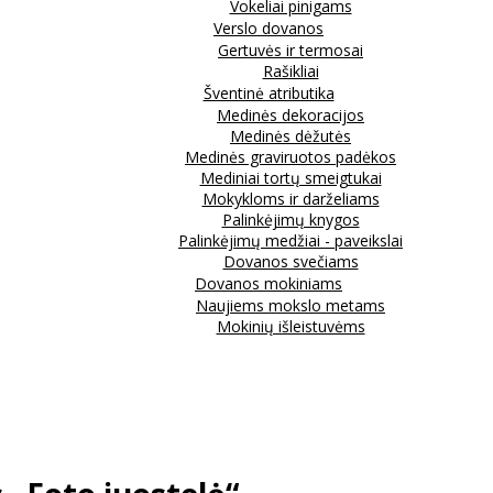
Vokeliai pinigams
Verslo dovanos
Gertuvės ir termosai
Rašikliai
Šventinė atributika
Medinės dekoracijos
Medinės dėžutės
Medinės graviruotos padėkos
Mediniai tortų smeigtukai
Mokykloms ir darželiams
Palinkėjimų knygos
Palinkėjimų medžiai - paveikslai
Dovanos svečiams
Dovanos mokiniams
Naujiems mokslo metams
Mokinių išleistuvėms