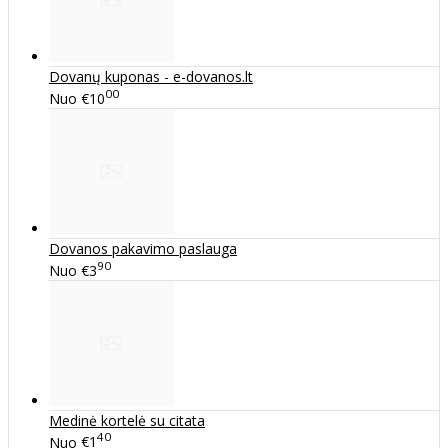
Dovanų kuponas - e-dovanos.lt
00
Nuo
€10
Dovanos pakavimo paslauga
90
Nuo
€3
Medinė kortelė su citata
40
Nuo
€1