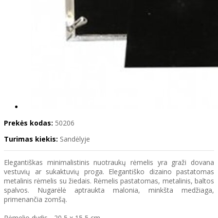
Prekės kodas:
50206
Turimas kiekis:
Sandėlyje
Elegantiškas minimalistinis nuotraukų rėmelis yra graži dovana
vestuvių ar sukaktuvių proga. Elegantiško dizaino pastatomas
metalinis rėmelis su žiedais. Rėmelis pastatomas, metalinis, baltos
spalvos. Nugarėlė aptraukta malonia, minkšta medžiaga,
primenančia zomšą.
Rėmelio dydis
- 20,5 x 15,5 cm