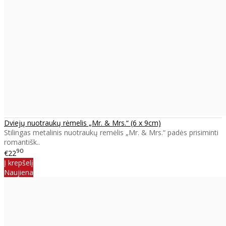
Dviejų nuotraukų rėmelis „Mr. & Mrs.“ (6 x 9cm)
Stilingas metalinis nuotraukų remėlis „Mr. & Mrs.“ padės prisiminti
romantišk..
90
€22
Į krepšelį
Naujiena