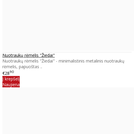
Nuotraukų rėmelis "Žiedai"
Nuotraukų rėmelis "Žiedai" - minimalistinis metalinis nuotraukų
rėmelis, papuoštas ..
90
€28
Į krepšelį
Naujiena