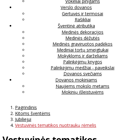
Vokeliai pinigams
Verslo dovanos
Gertuvės ir termosai
Rašikliai
Šventinė atributika
Medinės dekoracijos
Medinės dėžutės
Medinės graviruotos padėkos
Mediniai tortų smeigtukai
Mokykloms ir darželiams
Palinkėjimų knygos
Palinkėjimų medžiai - paveikslai
Dovanos svečiams
Dovanos mokiniams
Naujiems mokslo metams
Mokinių išleistuvėms
Pagrindinis
Kitoms šventėms
Jubiliejui
Vestuvinės tematikos nuotraukų rėmelis
Vestuvinės tematikos