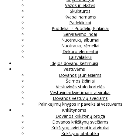
Vazos ir lėkštės
Skulptūros
Kvapai namams
Padėkliukai
Puodeliai ir Puodelių Rinkiniai
Serviravimo indai
Nuotraukų albumai
Nuotraukų rėmeliai
Dekoro elementai
Laisvalaikiui
Idėjos dovanų keitimuisi
Vestuvėms
Dovanos Jauniesiems
Šeimos židiniai
Vestuvinės stalo kortelės
Vestuviniai kvietimai ir atvirukai
Dovanos vestuvių svečiams
Palinkėjimų knygos ir paveikslai vestuvėms
Krikštynoms
Dovanos krikštynų proga
Dovanos krikštynų svečiams
Krikštynų kvietimai ir atvirukai
Krikštynų atributika