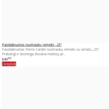
Pasidabruotas nuotraukų rėmelis „25“
Pasidabruotas Pierre Cardin nuotraukų rėmelis su užrašu „25“.
Prabangi ir skoninga dovana metinių pr..
90
€49
Į krepšelį