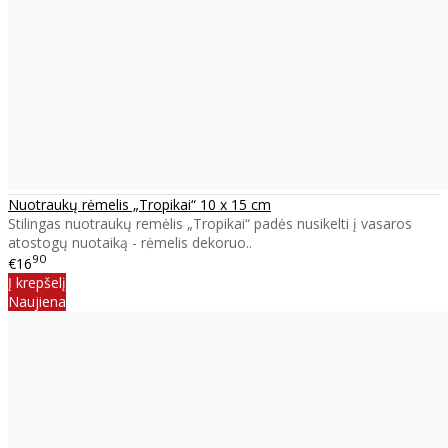
Nuotraukų rėmelis „Tropikai“ 10 x 15 cm
Stilingas nuotraukų remėlis „Tropikai“ padės nusikelti į vasaros
atostogų nuotaiką - rėmelis dekoruo..
90
€16
Į krepšelį
Naujiena