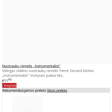
Nuotraukų rėmelis „Instrumentalist"
Stilingas stiklinis nuotraukų rėmelis Pierre Dissard kūrinio
„Instrumentalist" motyvais puikiai tiks..
90
€11
Į krepšelį
Rekomenduojamos prekės
Visos prekės