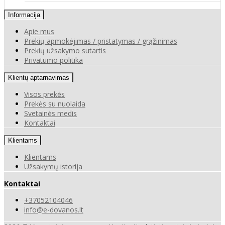
Informacija
Apie mus
Prekių apmokėjimas / pristatymas / grąžinimas
Prekių užsakymo sutartis
Privatumo politika
Klientų aptarnavimas
Visos prekės
Prekės su nuolaida
Svetainės medis
Kontaktai
Klientams
Klientams
Užsakymų istorija
Kontaktai
+37052104046
info@e-dovanos.lt