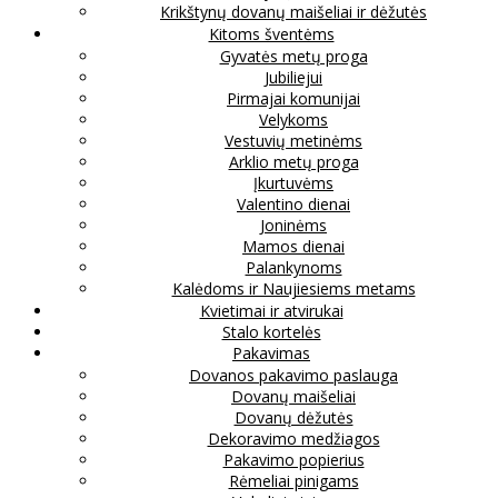
Krikštynų dovanų maišeliai ir dėžutės
Kitoms šventėms
Gyvatės metų proga
Jubiliejui
Pirmajai komunijai
Velykoms
Vestuvių metinėms
Arklio metų proga
Įkurtuvėms
Valentino dienai
Joninėms
Mamos dienai
Palankynoms
Kalėdoms ir Naujiesiems metams
Kvietimai ir atvirukai
Stalo kortelės
Pakavimas
Dovanos pakavimo paslauga
Dovanų maišeliai
Dovanų dėžutės
Dekoravimo medžiagos
Pakavimo popierius
Rėmeliai pinigams