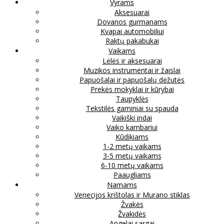
Vyrams
Aksesuarai
Dovanos gurmanams
Kvapai automobiliui
Raktų pakabukai
Vaikams
Lėlės ir aksesuarai
Muzikos instrumentai ir žaislai
Papuošalai ir papuošalų dėžutės
Prekės mokyklai ir kūrybai
Taupyklės
Tekstilės gaminiai su spauda
Vaikiški indai
Vaiko kambariui
Kūdikiams
1-2 metų vaikams
3-5 metų vaikams
6-10 metų vaikams
Paaugliams
Namams
Venecijos krištolas ir Murano stiklas
Žvakės
Žvakidės
Angelai sargai