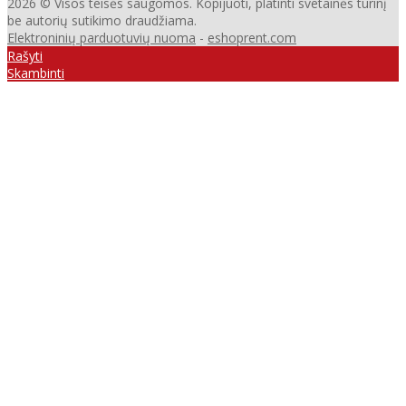
2026 © Visos teisės saugomos. Kopijuoti, platinti svetainės turinį
be autorių sutikimo draudžiama.
Elektroninių parduotuvių nuoma
-
eshoprent.com
Rašyti
Skambinti