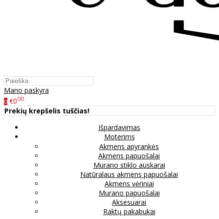
Mano paskyra
00
€0
0
Prekių krepšelis tuščias!
Išpardavimas
Moterims
Akmens apyrankės
Akmens papuošalai
Murano stiklo auskarai
Natūralaus akmens papuošalai
Akmens vėriniai
Murano papuošalai
Aksesuarai
Raktų pakabukai