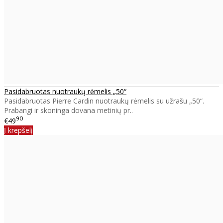
Pasidabruotas nuotraukų rėmelis „50“
Pasidabruotas Pierre Cardin nuotraukų rėmelis su užrašu „50“.
Prabangi ir skoninga dovana metinių pr..
90
€49
Į krepšelį