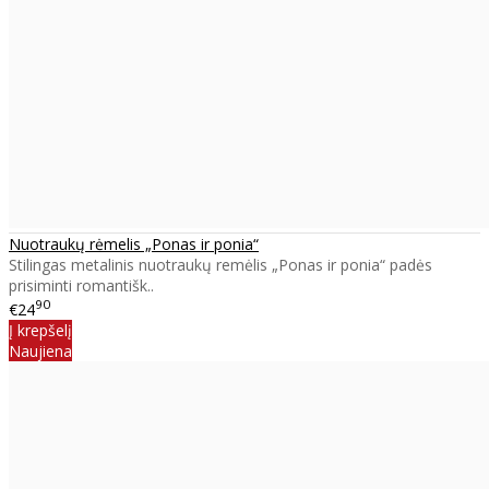
Nuotraukų rėmelis „Ponas ir ponia“
Stilingas metalinis nuotraukų remėlis „Ponas ir ponia“ padės
prisiminti romantišk..
90
€24
Į krepšelį
Naujiena