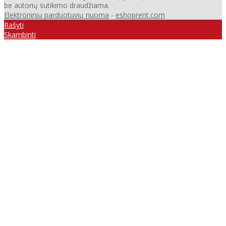
be autorių sutikimo draudžiama.
Elektroninių parduotuvių nuoma
-
eshoprent.com
Rašyti
Skambinti