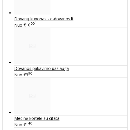
Dovanų kuponas - e-dovanos.lt
00
Nuo
€10
Dovanos pakavimo paslauga
90
Nuo
€3
Medinė kortelė su citata
40
Nuo
€1