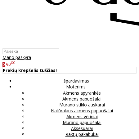
Mano paskyra
00
€0
0
Prekių krepšelis tuščias!
Išpardavimas
Moterims
Akmens apyrankės
Akmens papuošalai
Murano stiklo auskarai
Natūralaus akmens papuošalai
Akmens vėriniai
Murano papuošalai
Aksesuarai
Raktų pakabukai