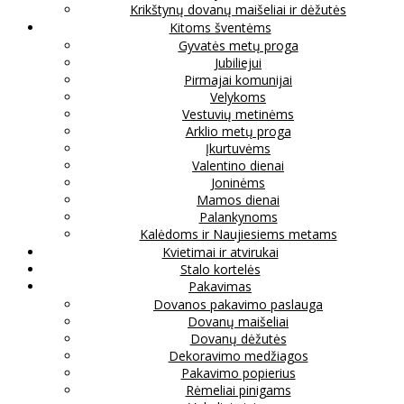
Krikštynų dovanų maišeliai ir dėžutės
Kitoms šventėms
Gyvatės metų proga
Jubiliejui
Pirmajai komunijai
Velykoms
Vestuvių metinėms
Arklio metų proga
Įkurtuvėms
Valentino dienai
Joninėms
Mamos dienai
Palankynoms
Kalėdoms ir Naujiesiems metams
Kvietimai ir atvirukai
Stalo kortelės
Pakavimas
Dovanos pakavimo paslauga
Dovanų maišeliai
Dovanų dėžutės
Dekoravimo medžiagos
Pakavimo popierius
Rėmeliai pinigams