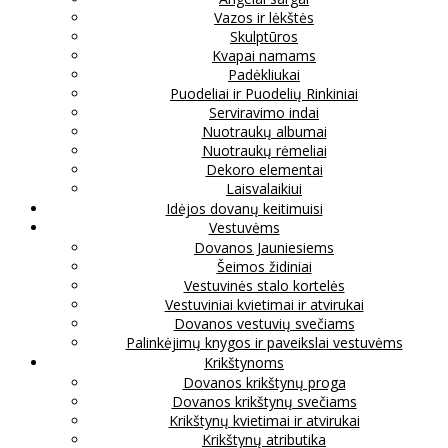
Vazos ir lėkštės
Skulptūros
Kvapai namams
Padėkliukai
Puodeliai ir Puodelių Rinkiniai
Serviravimo indai
Nuotraukų albumai
Nuotraukų rėmeliai
Dekoro elementai
Laisvalaikiui
Idėjos dovanų keitimuisi
Vestuvėms
Dovanos Jauniesiems
Šeimos židiniai
Vestuvinės stalo kortelės
Vestuviniai kvietimai ir atvirukai
Dovanos vestuvių svečiams
Palinkėjimų knygos ir paveikslai vestuvėms
Krikštynoms
Dovanos krikštynų proga
Dovanos krikštynų svečiams
Krikštynų kvietimai ir atvirukai
Krikštynų atributika