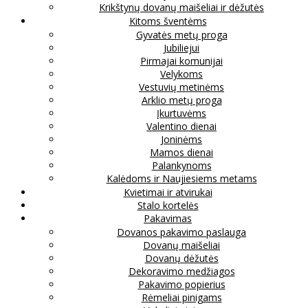
Krikštynų dovanų maišeliai ir dėžutės
Kitoms šventėms
Gyvatės metų proga
Jubiliejui
Pirmajai komunijai
Velykoms
Vestuvių metinėms
Arklio metų proga
Įkurtuvėms
Valentino dienai
Joninėms
Mamos dienai
Palankynoms
Kalėdoms ir Naujiesiems metams
Kvietimai ir atvirukai
Stalo kortelės
Pakavimas
Dovanos pakavimo paslauga
Dovanų maišeliai
Dovanų dėžutės
Dekoravimo medžiagos
Pakavimo popierius
Rėmeliai pinigams