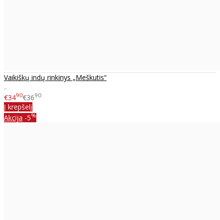
Vaikiškų indų rinkinys „Meškutis“
..
90
90
€34
€36
Į krepšelį
%
Akcija
-5