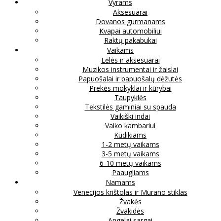
Vyrams
Aksesuarai
Dovanos gurmanams
Kvapai automobiliui
Raktų pakabukai
Vaikams
Lėlės ir aksesuarai
Muzikos instrumentai ir žaislai
Papuošalai ir papuošalų dėžutės
Prekės mokyklai ir kūrybai
Taupyklės
Tekstilės gaminiai su spauda
Vaikiški indai
Vaiko kambariui
Kūdikiams
1-2 metų vaikams
3-5 metų vaikams
6-10 metų vaikams
Paaugliams
Namams
Venecijos krištolas ir Murano stiklas
Žvakės
Žvakidės
Angelai sargai