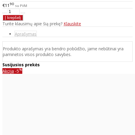
90
€11
su PVM
Turite klausimų apie šią prekę?
Klauskite
Aprašymas
Produkto aprašymas yra bendro pobūdžio, jame nebūtinai yra
paminėtos visos produkto savybės.
Susijusios prekės
%
Akcija
-5