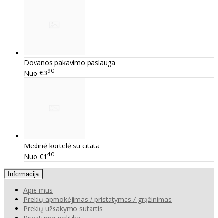
Dovanos pakavimo paslauga
90
Nuo
€3
Medinė kortelė su citata
40
Nuo
€1
Informacija
Apie mus
Prekių apmokėjimas / pristatymas / grąžinimas
Prekių užsakymo sutartis
Privatumo politika