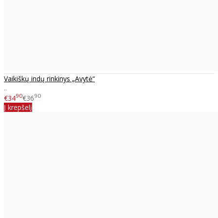
Vaikiškų indų rinkinys „Avytė“
..
90
90
€34
€36
Į krepšelį