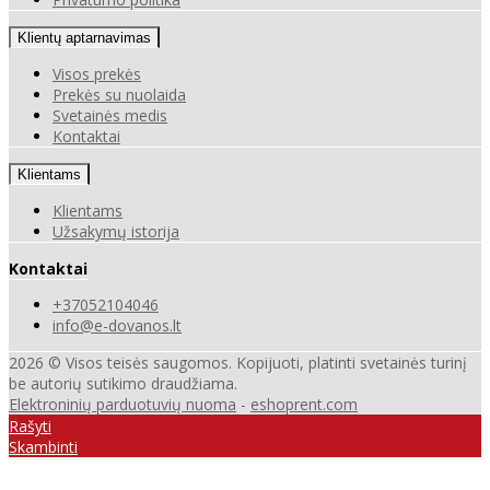
Klientų aptarnavimas
Visos prekės
Prekės su nuolaida
Svetainės medis
Kontaktai
Klientams
Klientams
Užsakymų istorija
Kontaktai
+37052104046
info@e-dovanos.lt
2026 © Visos teisės saugomos. Kopijuoti, platinti svetainės turinį
be autorių sutikimo draudžiama.
Elektroninių parduotuvių nuoma
-
eshoprent.com
Rašyti
Skambinti