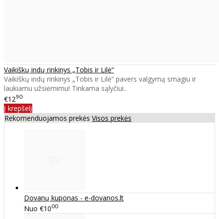
Vaikiškų indų rinkinys „Tobis ir Lilė“
Vaikiškų indų rinkinys „Tobis ir Lilė“ pavers valgymą smagiu ir
laukiamu užsiėmimu! Tinkama sąlyčiui..
90
€12
Į krepšelį
Rekomenduojamos prekės
Visos prekės
Dovanų kuponas - e-dovanos.lt
00
Nuo
€10