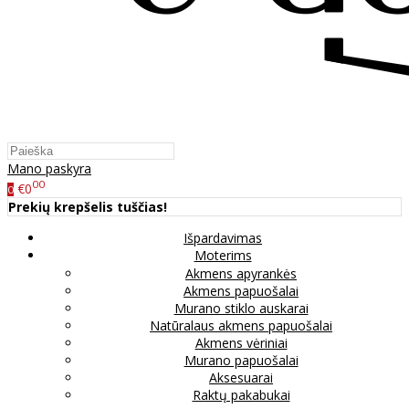
Mano paskyra
00
€0
0
Prekių krepšelis tuščias!
Išpardavimas
Moterims
Akmens apyrankės
Akmens papuošalai
Murano stiklo auskarai
Natūralaus akmens papuošalai
Akmens vėriniai
Murano papuošalai
Aksesuarai
Raktų pakabukai