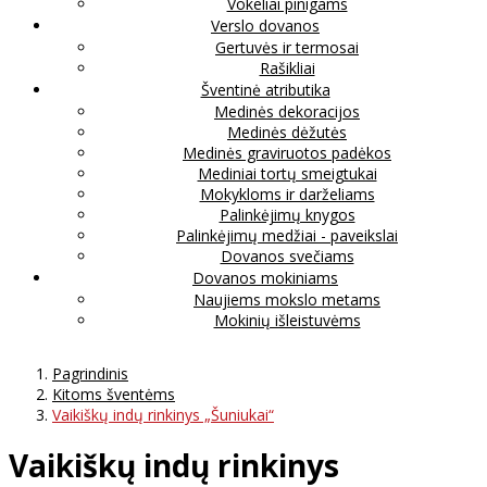
Vokeliai pinigams
Verslo dovanos
Gertuvės ir termosai
Rašikliai
Šventinė atributika
Medinės dekoracijos
Medinės dėžutės
Medinės graviruotos padėkos
Mediniai tortų smeigtukai
Mokykloms ir darželiams
Palinkėjimų knygos
Palinkėjimų medžiai - paveikslai
Dovanos svečiams
Dovanos mokiniams
Naujiems mokslo metams
Mokinių išleistuvėms
Pagrindinis
Kitoms šventėms
Vaikiškų indų rinkinys „Šuniukai“
Vaikiškų indų rinkinys