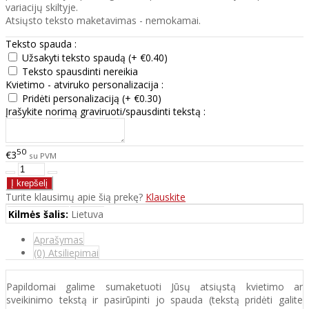
variacijų skiltyje.
Atsiųsto teksto maketavimas - nemokamai.
Teksto spauda :
Užsakyti teksto spaudą (+ €0.40)
Teksto spausdinti nereikia
Kvietimo - atviruko personalizacija :
Pridėti personalizaciją (+ €0.30)
Įrašykite norimą graviruoti/spausdinti tekstą :
50
€3
su PVM
Turite klausimų apie šią prekę?
Klauskite
Kilmės šalis:
Lietuva
Aprašymas
(0) Atsiliepimai
Papildomai galime sumaketuoti Jūsų atsiųstą kvietimo ar
sveikinimo tekstą ir pasirūpinti jo spauda (tekstą pridėti galite