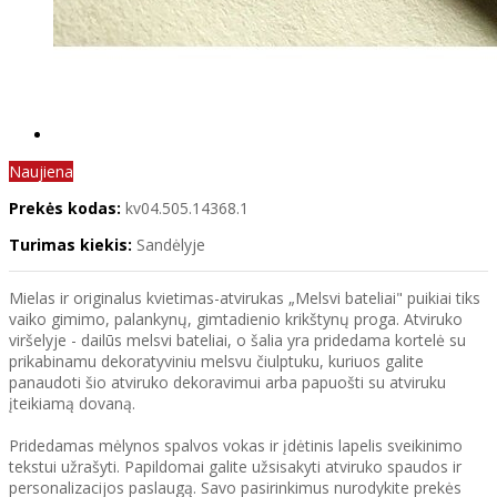
Naujiena
Prekės kodas:
kv04.505.14368.1
Turimas kiekis:
Sandėlyje
Mielas ir originalus kvietimas-atvirukas „Melsvi bateliai" puikiai tiks
vaiko gimimo, palankynų, gimtadienio krikštynų proga. Atviruko
viršelyje - dailūs melsvi bateliai, o šalia yra pridedama kortelė su
prikabinamu dekoratyviniu melsvu čiulptuku, kuriuos galite
panaudoti šio atviruko dekoravimui arba papuošti su atviruku
įteikiamą dovaną.
Pridedamas mėlynos spalvos vokas ir įdėtinis lapelis sveikinimo
tekstui užrašyti. Papildomai galite užsisakyti atviruko spaudos ir
personalizacijos paslaugą. Savo pasirinkimus nurodykite prekės