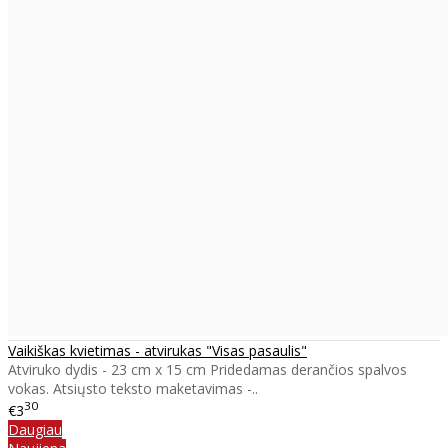
Vaikiškas kvietimas - atvirukas "Visas pasaulis"
Atviruko dydis - 23 cm x 15 cm Pridedamas derančios spalvos
vokas. Atsiųsto teksto maketavimas -..
30
€3
Daugiau