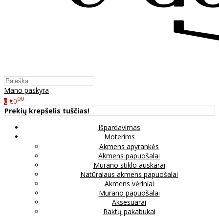
Mano paskyra
00
€0
0
Prekių krepšelis tuščias!
Išpardavimas
Moterims
Akmens apyrankės
Akmens papuošalai
Murano stiklo auskarai
Natūralaus akmens papuošalai
Akmens vėriniai
Murano papuošalai
Aksesuarai
Raktų pakabukai