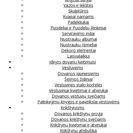
Vazos ir lėkštės
Skulptūros
Kvapai namams
Padėkliukai
Puodeliai ir Puodelių Rinkiniai
Serviravimo indai
Nuotraukų albumai
Nuotraukų rėmeliai
Dekoro elementai
Laisvalaikiui
Idėjos dovanų keitimuisi
Vestuvėms
Dovanos Jauniesiems
Šeimos židiniai
Vestuvinės stalo kortelės
Vestuviniai kvietimai ir atvirukai
Dovanos vestuvių svečiams
Palinkėjimų knygos ir paveikslai vestuvėms
Krikštynoms
Dovanos krikštynų proga
Dovanos krikštynų svečiams
Krikštynų kvietimai ir atvirukai
Krikštynų atributika