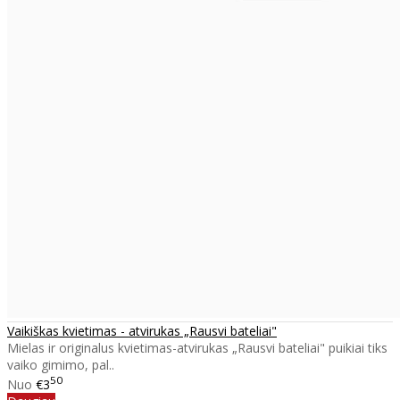
Vaikiškas kvietimas - atvirukas „Rausvi bateliai"
Mielas ir originalus kvietimas-atvirukas „Rausvi bateliai" puikiai tiks
vaiko gimimo, pal..
50
Nuo
€3