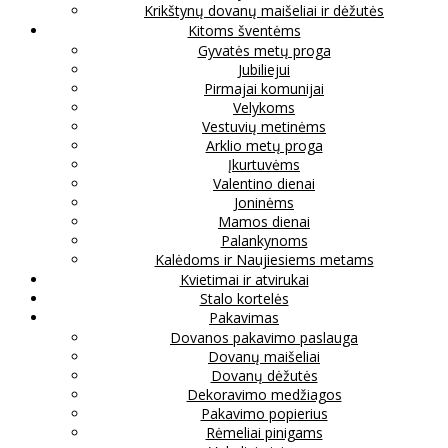
Krikštynų dovanų maišeliai ir dėžutės
Kitoms šventėms
Gyvatės metų proga
Jubiliejui
Pirmajai komunijai
Velykoms
Vestuvių metinėms
Arklio metų proga
Įkurtuvėms
Valentino dienai
Joninėms
Mamos dienai
Palankynoms
Kalėdoms ir Naujiesiems metams
Kvietimai ir atvirukai
Stalo kortelės
Pakavimas
Dovanos pakavimo paslauga
Dovanų maišeliai
Dovanų dėžutės
Dekoravimo medžiagos
Pakavimo popierius
Rėmeliai pinigams