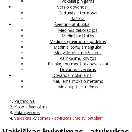
Vokeliai pinigams
Verslo dovanos
Gertuvės ir termosai
Rašikliai
Šventinė atributika
Medinės dekoracijos
Medinės dėžutės
Medinės graviruotos padėkos
Mediniai tortų smeigtukai
Mokykloms ir darželiams
Palinkėjimų knygos
Palinkėjimų medžiai - paveikslai
Dovanos svečiams
Dovanos mokiniams
Naujiems mokslo metams
Mokinių išleistuvėms
Pagrindinis
Kitoms šventėms
Palankynoms
Vaikiškas kvietimas - atvirukas „Melsvi bateliai"
Vaikiškas kvietimas - atvirukas