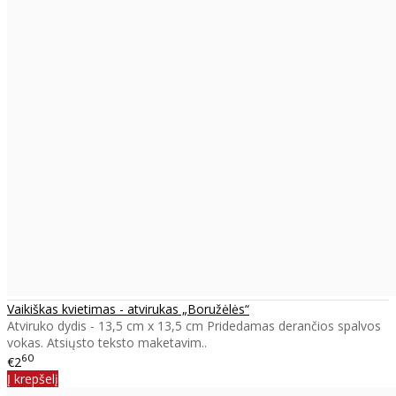
Vaikiškas kvietimas - atvirukas „Boružėlės“
Atviruko dydis - 13,5 cm x 13,5 cm Pridedamas derančios spalvos
vokas. Atsiųsto teksto maketavim..
60
€2
Į krepšelį