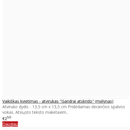
Vaikiškas kvietimas - atvirukas "Gandrai atskrido" (mėlynas)
Atviruko dydis - 13,5 cm x 13,5 cm Pridedamas derančios spalvos
vokas. Atsiųsto teksto maketavim..
50
€2
Daugiau