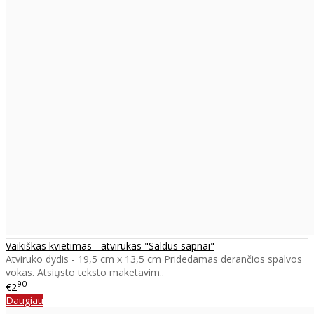
Vaikiškas kvietimas - atvirukas "Saldūs sapnai"
Atviruko dydis - 19,5 cm x 13,5 cm Pridedamas derančios spalvos
vokas. Atsiųsto teksto maketavim..
90
€2
Daugiau