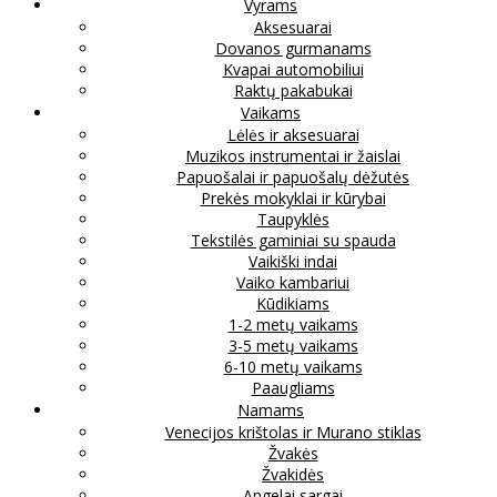
Vyrams
Aksesuarai
Dovanos gurmanams
Kvapai automobiliui
Raktų pakabukai
Vaikams
Lėlės ir aksesuarai
Muzikos instrumentai ir žaislai
Papuošalai ir papuošalų dėžutės
Prekės mokyklai ir kūrybai
Taupyklės
Tekstilės gaminiai su spauda
Vaikiški indai
Vaiko kambariui
Kūdikiams
1-2 metų vaikams
3-5 metų vaikams
6-10 metų vaikams
Paaugliams
Namams
Venecijos krištolas ir Murano stiklas
Žvakės
Žvakidės
Angelai sargai