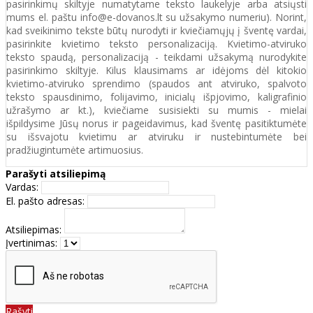
pasirinkimų skiltyje numatytame teksto laukelyje arba atsiųsti
mums el. paštu info@e-dovanos.lt su užsakymo numeriu). Norint,
kad sveikinimo tekste būtų nurodyti ir kviečiamųjų į šventę vardai,
pasirinkite kvietimo teksto personalizaciją. Kvietimo-atviruko
teksto spaudą, personalizaciją - teikdami užsakymą nurodykite
pasirinkimo skiltyje. Kilus klausimams ar idėjoms dėl kitokio
kvietimo-atviruko sprendimo (spaudos ant atviruko, spalvoto
teksto spausdinimo, folijavimo, inicialų išpjovimo, kaligrafinio
užrašymo ar kt.), kviečiame susisiekti su mumis - mielai
išpildysime Jūsų norus ir pageidavimus, kad šventę pasitiktumėte
su išsvajotu kvietimu ar atviruku ir nustebintumėte bei
pradžiugintumėte artimuosius.
Parašyti atsiliepimą
Vardas:
El. pašto adresas:
Atsiliepimas:
Įvertinimas:
Rašyti