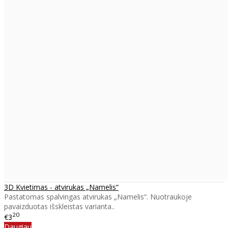
3D Kvietimas - atvirukas „Namelis“
Pastatomas spalvingas atvirukas „Namelis“. Nuotraukoje
pavaizduotas išskleistas varianta..
20
€3
Daugiau