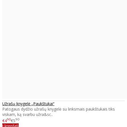
Užrašų knygelė „Paukštukai“
Patogaus dydžio užrašų knygelė su linksmais paukštukais tiks
viskam, ką svarbu užra&sc..
90
90
€4
€5
Į krepšelį