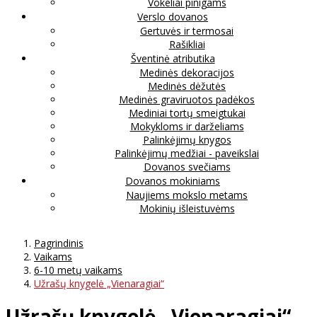
Vokeliai pinigams
Verslo dovanos
Gertuvės ir termosai
Rašikliai
Šventinė atributika
Medinės dekoracijos
Medinės dėžutės
Medinės graviruotos padėkos
Mediniai tortų smeigtukai
Mokykloms ir darželiams
Palinkėjimų knygos
Palinkėjimų medžiai - paveikslai
Dovanos svečiams
Dovanos mokiniams
Naujiems mokslo metams
Mokinių išleistuvėms
Pagrindinis
Vaikams
6-10 metų vaikams
Užrašų knygelė „Vienaragiai“
Užrašų knygelė „Vienaragiai“