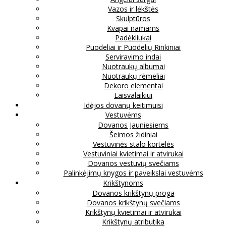
Vazos ir lėkštės
Skulptūros
Kvapai namams
Padėkliukai
Puodeliai ir Puodelių Rinkiniai
Serviravimo indai
Nuotraukų albumai
Nuotraukų rėmeliai
Dekoro elementai
Laisvalaikiui
Idėjos dovanų keitimuisi
Vestuvėms
Dovanos Jauniesiems
Šeimos židiniai
Vestuvinės stalo kortelės
Vestuviniai kvietimai ir atvirukai
Dovanos vestuvių svečiams
Palinkėjimų knygos ir paveikslai vestuvėms
Krikštynoms
Dovanos krikštynų proga
Dovanos krikštynų svečiams
Krikštynų kvietimai ir atvirukai
Krikštynų atributika