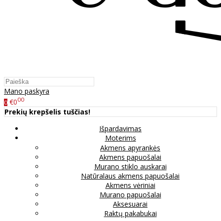
Mano paskyra
00
€0
0
Prekių krepšelis tuščias!
Išpardavimas
Moterims
Akmens apyrankės
Akmens papuošalai
Murano stiklo auskarai
Natūralaus akmens papuošalai
Akmens vėriniai
Murano papuošalai
Aksesuarai
Raktų pakabukai