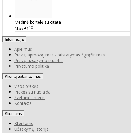
Medinė kortelė su citata
40
Nuo
€1
Informacija
Apie mus
Prekių apmokėjimas / pristatymas / grąžinimas
Prekių užsakymo sutartis
Privatumo politika
Klientų aptarnavimas
Visos prekės
Prekės su nuolaida
Svetainės medis
Kontaktai
Klientams
Klientams
Užsakymų istorija