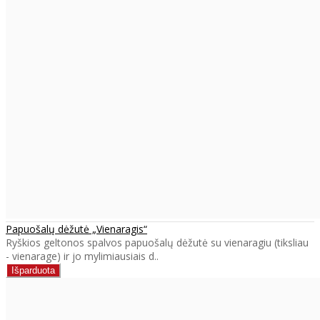
Papuošalų dėžutė „Vienaragis“
Ryškios geltonos spalvos papuošalų dėžutė su vienaragiu (tiksliau
- vienarage) ir jo mylimiausiais d..