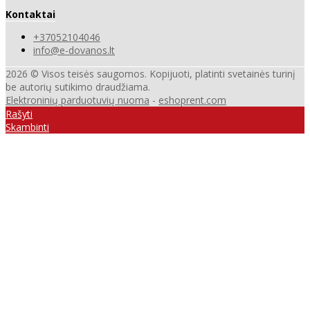
Kontaktai
+37052104046
info@e-dovanos.lt
2026 © Visos teisės saugomos. Kopijuoti, platinti svetainės turinį
be autorių sutikimo draudžiama.
Elektroninių parduotuvių nuoma
-
eshoprent.com
Rašyti
Skambinti