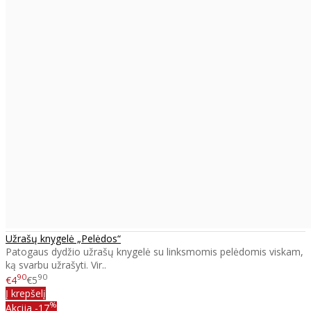
Užrašų knygelė „Pelėdos“
Patogaus dydžio užrašų knygelė su linksmomis pelėdomis viskam,
ką svarbu užrašyti. Vir..
90
90
€4
€5
Į krepšelį
%
Akcija
-17