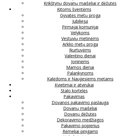
Krikštynų dovanų maišeliai ir dėžutės
Kitoms šventėms
Gyvatės metų proga
Jubiliejui
Pirmajai komunijai
Velykoms
Vestuvių metinėms
Arklio metų proga
Įkurtuvėms
Valentino dienai
Joninėms
Mamos dienai
Palankynoms
Kalėdoms ir Naujiesiems metams
Kvietimai ir atvirukai
Stalo kortelės
Pakavimas
Dovanos pakavimo paslauga
Dovanų maišeliai
Dovanų dėžutės
Dekoravimo medžiagos
Pakavimo popierius
Rėmeliai pinigams