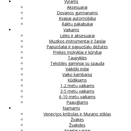
Vyrams
Aksesuarai
Dovanos gurmanams
Kvapai automobiliui
Raktų pakabukai
Vaikams
Lėlės ir aksesuarai
Muzikos instrumentai ir žaislai
Papuošalai ir papuošalų dėžutės
Prekės mokyklai ir kūrybai
Taupyklės
Tekstilės gaminiai su spauda
Vaikiški indai
Vaiko kambariui
Kūdikiams
1-2 metų vaikams
3-5 metų vaikams
6-10 metų vaikams
Paaugliams
Namams
Venecijos krištolas ir Murano stiklas
Žvakės
Žvakidės
Angelai sargai