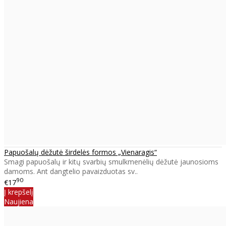
Papuošalų dėžutė širdelės formos „Vienaragis“
Smagi papuošalų ir kitų svarbių smulkmenėlių dėžutė jaunosioms
damoms. Ant dangtelio pavaizduotas sv..
90
€17
Į krepšelį
Naujiena