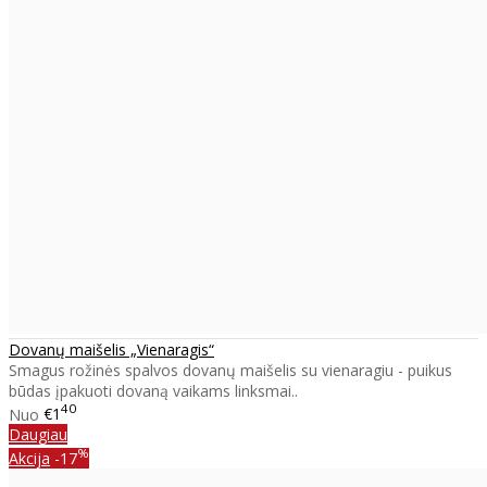
Dovanų maišelis „Vienaragis“
Smagus rožinės spalvos dovanų maišelis su vienaragiu - puikus
būdas įpakuoti dovaną vaikams linksmai..
40
Nuo
€1
Daugiau
%
Akcija
-17