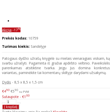
%
Akcija
-17
Prekės kodas:
10759
Turimas kiekis:
Sandėlyje
Patogaus dydžio užrašų knygelė su mielais vienaragiais viskam, ką
svarbu užrašyti. Pagaminta iš gražiai apdirbto veltinio. Paveikslėlis
parenkamas atsitiktine tvarka. Jeigu Jus domina konkretus
variantas, paminėkite tai komentarų skiltyje darydami užsakymą.
Dydis
- 8,5 x 8,5 x 1,5 cm
90
90
€4
€5
su PVM
00
Sutaupote - €1
Turite klausimų apie šią prekę?
Klauskite