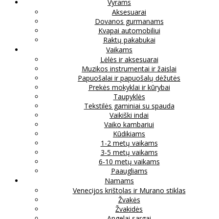
Vyrams
Aksesuarai
Dovanos gurmanams
Kvapai automobiliui
Raktų pakabukai
Vaikams
Lėlės ir aksesuarai
Muzikos instrumentai ir žaislai
Papuošalai ir papuošalų dėžutės
Prekės mokyklai ir kūrybai
Taupyklės
Tekstilės gaminiai su spauda
Vaikiški indai
Vaiko kambariui
Kūdikiams
1-2 metų vaikams
3-5 metų vaikams
6-10 metų vaikams
Paaugliams
Namams
Venecijos krištolas ir Murano stiklas
Žvakės
Žvakidės
Angelai sargai