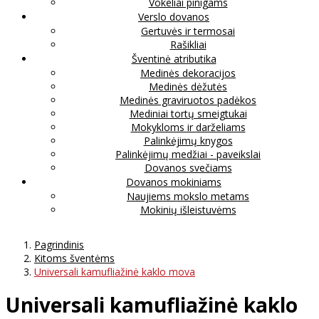
Vokeliai pinigams
Verslo dovanos
Gertuvės ir termosai
Rašikliai
Šventinė atributika
Medinės dekoracijos
Medinės dėžutės
Medinės graviruotos padėkos
Mediniai tortų smeigtukai
Mokykloms ir darželiams
Palinkėjimų knygos
Palinkėjimų medžiai - paveikslai
Dovanos svečiams
Dovanos mokiniams
Naujiems mokslo metams
Mokinių išleistuvėms
Pagrindinis
Kitoms šventėms
Universali kamufliažinė kaklo mova
Universali kamufliažinė kaklo