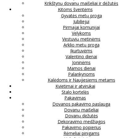
Krikštynų dovanų maišeliai ir dėžutės
Kitoms šventėms
Gyvatės metų proga
Jubiliejui
Pirmajai komunijai
Velykoms
Vestuvių metinėms
Arklio metų proga
Įkurtuvėms
Valentino dienai
Joninėms
Mamos dienai
Palankynoms
Kalėdoms ir Naujiesiems metams
Kvietimai ir atvirukai
Stalo kortelės
Pakavimas
Dovanos pakavimo paslauga
Dovanų maišeliai
Dovanų dėžutės
Dekoravimo medžiagos
Pakavimo popierius
Rėmeliai pinigams