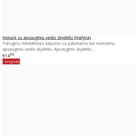
Kepurė su apsauginiu veido skydeliu (mėlyna)
Patogios medvilninės kepurės su pakeliamu bei nuimamu
apsauginiu veido skydeliu. Apsauginis skydelis..
90
€14
Į krepšelį