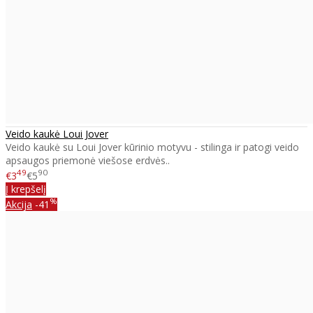
Veido kaukė Loui Jover
Veido kaukė su Loui Jover kūrinio motyvu - stilinga ir patogi veido
apsaugos priemonė viešose erdvės..
49
90
€3
€5
Į krepšelį
%
Akcija
-41