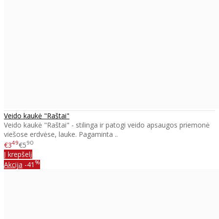
Veido kaukė "Raštai"
Veido kaukė "Raštai" - stilinga ir patogi veido apsaugos priemonė
viešose erdvėse, lauke. Pagaminta ..
49
90
€3
€5
Į krepšelį
%
Akcija
-41