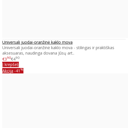
Universali juodai-oranžinė kaklo mova
Universali juodai-oranžinė kaklo mova - stilingas ir praktiškas
aksesuaras, naudinga dovana Jūsų art..
90
90
€3
€4
Į krepšelį
%
Akcija
-41