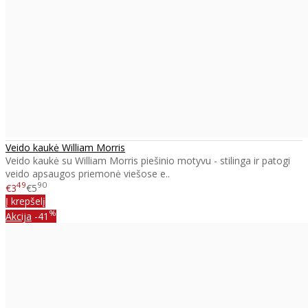
Veido kaukė William Morris
Veido kaukė su William Morris piešinio motyvu - stilinga ir patogi
veido apsaugos priemonė viešose e..
49
90
€3
€5
Į krepšelį
%
Akcija
-41