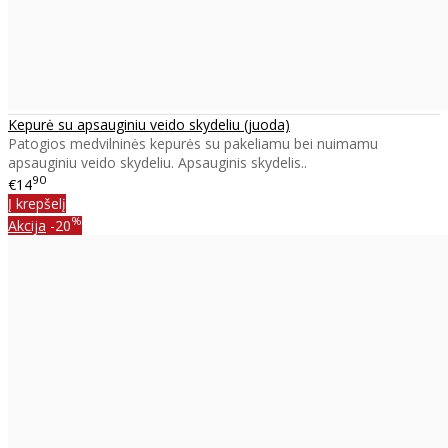
Kepurė su apsauginiu veido skydeliu (juoda)
Patogios medvilninės kepurės su pakeliamu bei nuimamu
apsauginiu veido skydeliu. Apsauginis skydelis..
90
€14
Į krepšelį
%
Akcija
-20