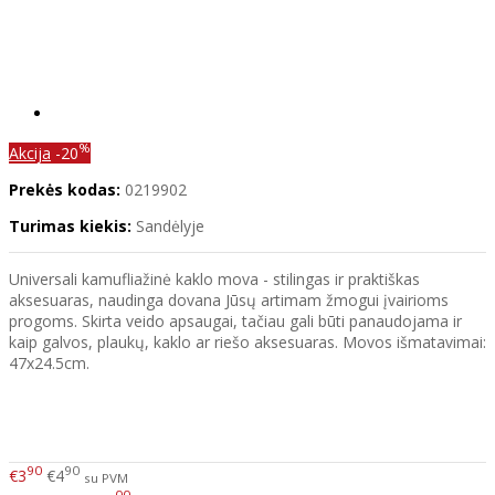
%
Akcija
-20
Prekės kodas:
0219902
Turimas kiekis:
Sandėlyje
Universali kamufliažinė kaklo mova - stilingas ir praktiškas
aksesuaras, naudinga dovana Jūsų artimam žmogui įvairioms
progoms. Skirta veido apsaugai, tačiau gali būti panaudojama ir
kaip galvos, plaukų, kaklo ar riešo aksesuaras. Movos išmatavimai:
47x24.5cm.
90
90
€3
€4
su PVM
00