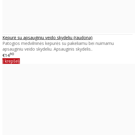
Kepurė su apsauginiu veido skydeliu (raudona)
Patogios medvilninės kepurės su pakeliamu bei nuimamu
apsauginiu veido skydeliu. Apsauginis skydelis..
90
€14
Į krepšelį