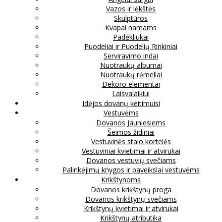
Vazos ir lėkštės
Skulptūros
Kvapai namams
Padėkliukai
Puodeliai ir Puodelių Rinkiniai
Serviravimo indai
Nuotraukų albumai
Nuotraukų rėmeliai
Dekoro elementai
Laisvalaikiui
Idėjos dovanų keitimuisi
Vestuvėms
Dovanos Jauniesiems
Šeimos židiniai
Vestuvinės stalo kortelės
Vestuviniai kvietimai ir atvirukai
Dovanos vestuvių svečiams
Palinkėjimų knygos ir paveikslai vestuvėms
Krikštynoms
Dovanos krikštynų proga
Dovanos krikštynų svečiams
Krikštynų kvietimai ir atvirukai
Krikštynų atributika