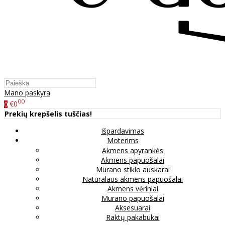
Mano paskyra
00
€0
0
Prekių krepšelis tuščias!
Išpardavimas
Moterims
Akmens apyrankės
Akmens papuošalai
Murano stiklo auskarai
Natūralaus akmens papuošalai
Akmens vėriniai
Murano papuošalai
Aksesuarai
Raktų pakabukai