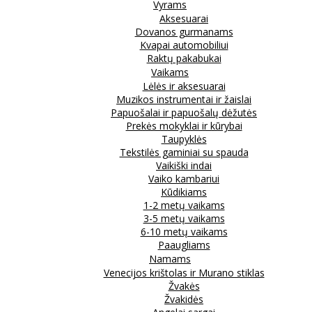
Vyrams
Aksesuarai
Dovanos gurmanams
Kvapai automobiliui
Raktų pakabukai
Vaikams
Lėlės ir aksesuarai
Muzikos instrumentai ir žaislai
Papuošalai ir papuošalų dėžutės
Prekės mokyklai ir kūrybai
Taupyklės
Tekstilės gaminiai su spauda
Vaikiški indai
Vaiko kambariui
Kūdikiams
1-2 metų vaikams
3-5 metų vaikams
6-10 metų vaikams
Paaugliams
Namams
Venecijos krištolas ir Murano stiklas
Žvakės
Žvakidės