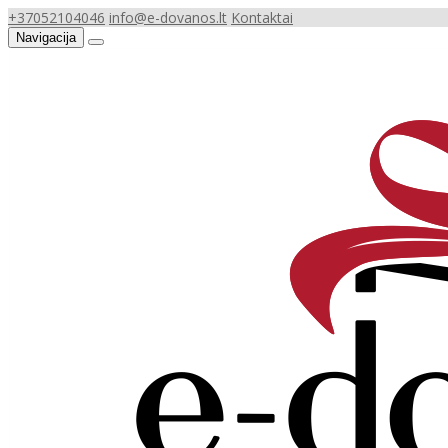
+37052104046
info@e-dovanos.lt
Kontaktai
Navigacija