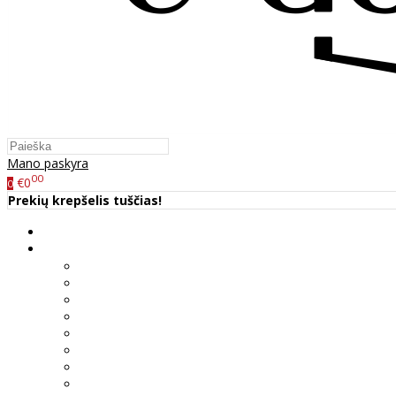
Mano paskyra
00
€0
0
Prekių krepšelis tuščias!