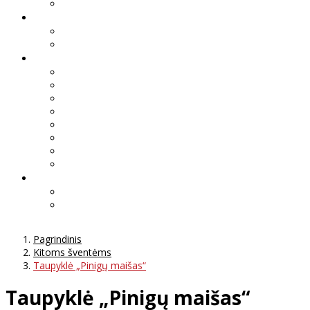
Pagrindinis
Kitoms šventėms
Taupyklė „Pinigų maišas“
Taupyklė „Pinigų maišas“