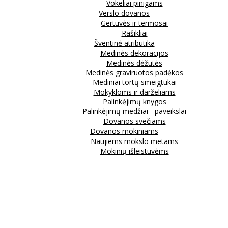
Vokeliai pinigams
Verslo dovanos
Gertuvės ir termosai
Rašikliai
Šventinė atributika
Medinės dekoracijos
Medinės dėžutės
Medinės graviruotos padėkos
Mediniai tortų smeigtukai
Mokykloms ir darželiams
Palinkėjimų knygos
Palinkėjimų medžiai - paveikslai
Dovanos svečiams
Dovanos mokiniams
Naujiems mokslo metams
Mokinių išleistuvėms