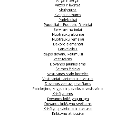
Angelai sargai
Vazos ir lėkštės
Skulptūros
Kvapai namams
Padėkliukai
Puodeliai ir Puodelių Rinkiniai
Serviravimo indai
Nuotraukų albumai
Nuotraukų rėmeliai
Dekoro elementai
Laisvalaikiui
Idėjos dovanų keitimuisi
Vestuvėms
Dovanos Jauniesiems
Šeimos židiniai
Vestuvinės stalo kortelės
Vestuviniai kvietimai ir atvirukai
Dovanos vestuvių svečiams
Palinkėjimų knygos ir paveikslai vestuvėms
Krikštynoms
Dovanos krikštynų proga
Dovanos krikštynų svečiams
Krikštynų kvietimai ir atvirukai
Krikštynų atributika