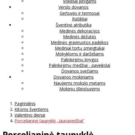
Vokeliai pinigams
Verslo dovanos
Gertuvės ir termosai
Rašikliai
Šventinė atributika
Medinės dekoracijos
Medinės dėžutės
Medinės graviruotos padėkos
Mediniai tortų smeigtukai
Mokykloms ir darželiams
Palinkėjimų knygos
Palinkėjimų medžiai - paveikslai
Dovanos svečiams
Dovanos mokiniams
Naujiems mokslo metams
Mokinių išleistuvėms
Pagrindinis
Kitoms šventėms
Valentino dienai
Porcelianinė taupyklė „Jaunavedžiai“
Porcelianinė taupyklė