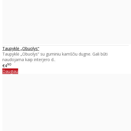
Taupyklė „Obuolys“
Taupyklė „Obuolys“ su guminiu kamščiu dugne. Gali būti
naudojama kaip interjero d..
90
€4
Daugiau