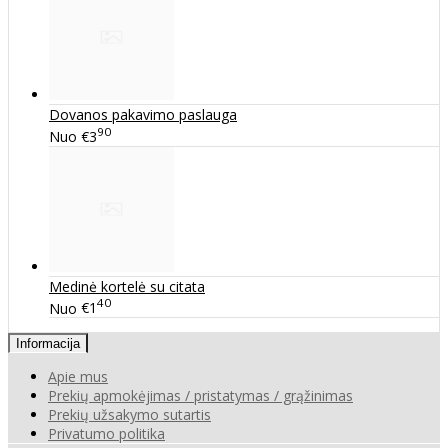
Dovanos pakavimo paslauga
90
Nuo
€3
Medinė kortelė su citata
40
Nuo
€1
Informacija
Apie mus
Prekių apmokėjimas / pristatymas / grąžinimas
Prekių užsakymo sutartis
Privatumo politika