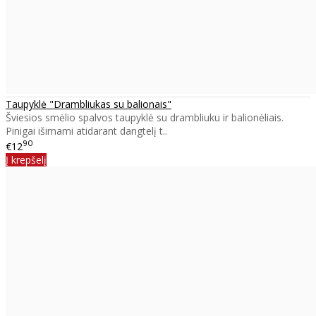
Taupyklė "Drambliukas su balionais"
Šviesios smėlio spalvos taupyklė su drambliuku ir balionėliais.
Pinigai išimami atidarant dangtelį t..
90
€12
Į krepšelį