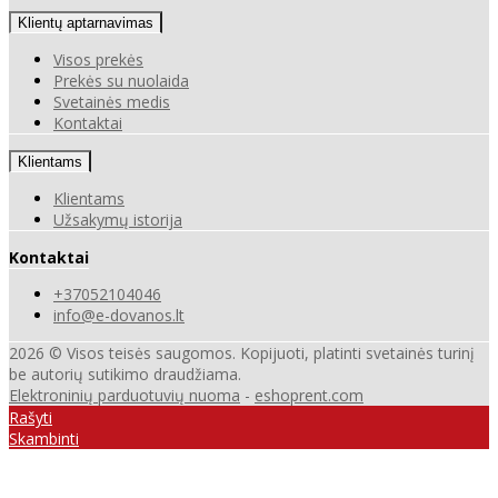
Klientų aptarnavimas
Visos prekės
Prekės su nuolaida
Svetainės medis
Kontaktai
Klientams
Klientams
Užsakymų istorija
Kontaktai
+37052104046
info@e-dovanos.lt
2026 © Visos teisės saugomos. Kopijuoti, platinti svetainės turinį
be autorių sutikimo draudžiama.
Elektroninių parduotuvių nuoma
-
eshoprent.com
Rašyti
Skambinti