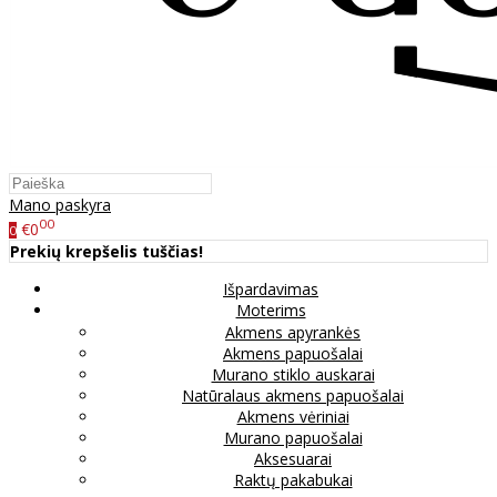
Mano paskyra
00
€0
0
Prekių krepšelis tuščias!
Išpardavimas
Moterims
Akmens apyrankės
Akmens papuošalai
Murano stiklo auskarai
Natūralaus akmens papuošalai
Akmens vėriniai
Murano papuošalai
Aksesuarai
Raktų pakabukai