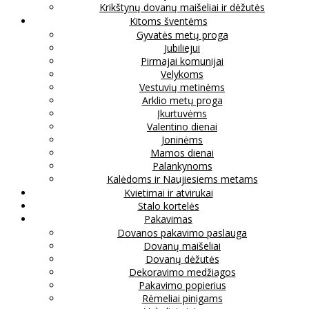
Krikštynų dovanų maišeliai ir dėžutės
Kitoms šventėms
Gyvatės metų proga
Jubiliejui
Pirmajai komunijai
Velykoms
Vestuvių metinėms
Arklio metų proga
Įkurtuvėms
Valentino dienai
Joninėms
Mamos dienai
Palankynoms
Kalėdoms ir Naujiesiems metams
Kvietimai ir atvirukai
Stalo kortelės
Pakavimas
Dovanos pakavimo paslauga
Dovanų maišeliai
Dovanų dėžutės
Dekoravimo medžiagos
Pakavimo popierius
Rėmeliai pinigams