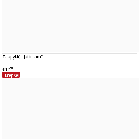
Taupyklė „Jai ir Jam“
..
90
€12
Į krepšelį