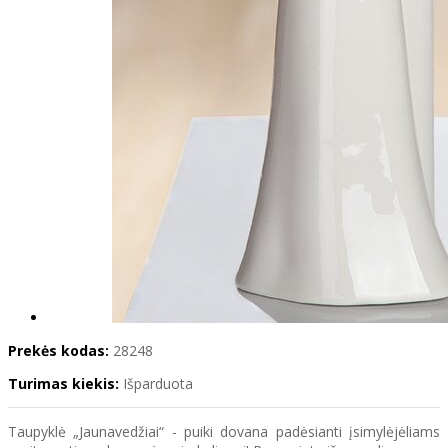
Prekės kodas:
28248
Turimas kiekis:
Išparduota
Taupyklė „Jaunavedžiai“ - puiki dovana padėsianti įsimylėjėliams