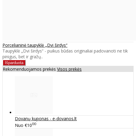
Porcelianinė taupyklė „Dvi širdys“
Taupyklė „Dvi širdys“ - puikus būdas originaliai padovanoti ne tik
pinigus, bet ir gražų..
Rekomenduojamos prekės
Visos prekės
Dovanų kuponas - e-dovanos.lt
00
Nuo
€10