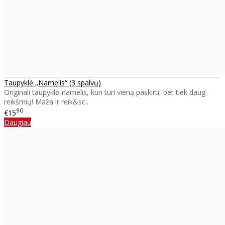
Taupyklė „Namelis“ (3 spalvų)
Originali taupyklė-namelis, kuri turi vieną paskirti, bet tiek daug
reikšmių! Maža ir reik&sc..
90
€15
Daugiau