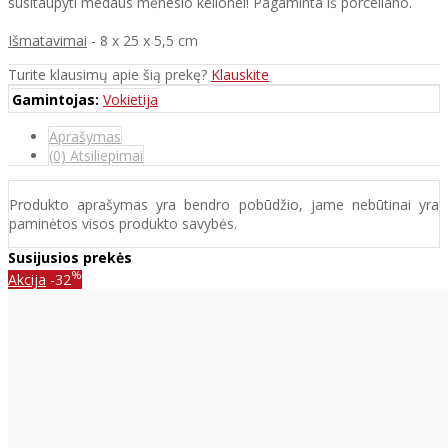
susitaupyti medaus mėnesio kelionei! Pagaminta iš porceliano.
Išmatavimai
- 8 x 25 x 5,5 cm
Turite klausimų apie šią prekę?
Klauskite
Gamintojas:
Vokietija
Aprašymas
(0) Atsiliepimai
Produkto aprašymas yra bendro pobūdžio, jame nebūtinai yra
paminėtos visos produkto savybės.
Susijusios prekės
%
Akcija
-32