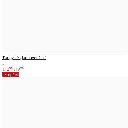
Taupyklė „Jaunavedžiai“
..
90
90
€12
€18
Į krepšelį