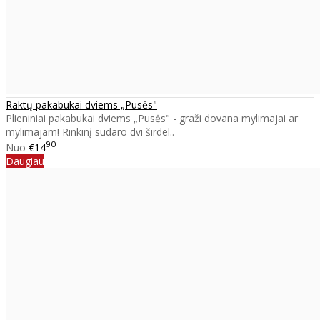
Raktų pakabukai dviems „Pusės"
Plieniniai pakabukai dviems „Pusės" - graži dovana mylimajai ar
mylimajam! Rinkinį sudaro dvi širdel..
90
Nuo
€14
Daugiau