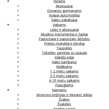
Vyrams
Aksesuarai
Dovanos gurmanams
Kvapai automobiliui
Raktų pakabukai
Vaikams
Lėlės ir aksesuarai
Muzikos instrumentai ir žaislai
Papuošalai ir papuošalų dėžutės
Prekės mokyklai ir kūrybai
Taupyklės
Tekstilės gaminiai su spauda
Vaikiški indai
Vaiko kambariui
Kūdikiams
1-2 metų vaikams
3-5 metų vaikams
6-10 metų vaikams
Paaugliams
Namams
Venecijos krištolas ir Murano stiklas
Žvakės
Žvakidės
Angelai sargai