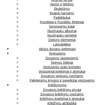
Vazos ir lėkštės
Skulptūros
Kvapai namams
Padėkliukai
Puodeliai ir Puodelių Rinkiniai
Serviravimo indai
Nuotraukų albumai
Nuotraukų rėmeliai
Dekoro elementai
Laisvalaikiui
Idėjos dovanų keitimuisi
Vestuvėms
Dovanos Jauniesiems
Šeimos židiniai
Vestuvinės stalo kortelės
Vestuviniai kvietimai ir atvirukai
Dovanos vestuvių svečiams
Palinkėjimų knygos ir paveikslai vestuvėms
Krikštynoms
Dovanos krikštynų proga
Dovanos krikštynų svečiams
Krikštynų kvietimai ir atvirukai
Krikštynų atributika