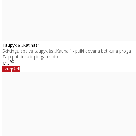
Taupyklė „Katinas“
Skirtingų spalvų taupyklės „Katinai" - puiki dovana bet kuria proga.
Taip pat tinka ir pinigams do..
90
€13
Į krepšelį