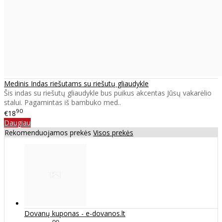
Medinis Indas riešutams su riešutų gliaudykle
Šis indas su riešutų gliaudykle bus puikus akcentas Jūsų vakarėlio
stalui. Pagamintas iš bambuko med..
90
€18
Daugiau
Rekomenduojamos prekės
Visos prekės
Dovanų kuponas - e-dovanos.lt
00