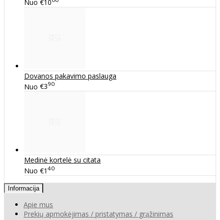
Nuo
€10
Dovanos pakavimo paslauga
90
Nuo
€3
Medinė kortelė su citata
40
Nuo
€1
Informacija
Apie mus
Prekių apmokėjimas / pristatymas / grąžinimas