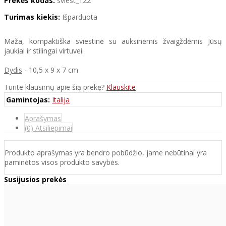
Prekės kodas:
sviest_122
Turimas kiekis:
Išparduota
Maža, kompaktiška sviestinė su auksinėmis žvaigždėmis Jūsų
jaukiai ir stilingai virtuvei.
Dydis
- 10,5 x 9 x 7 cm
Turite klausimų apie šią prekę?
Klauskite
Gamintojas:
Italija
Aprašymas
(0) Atsiliepimai
Produkto aprašymas yra bendro pobūdžio, jame nebūtinai yra
paminėtos visos produkto savybės.
Susijusios prekės