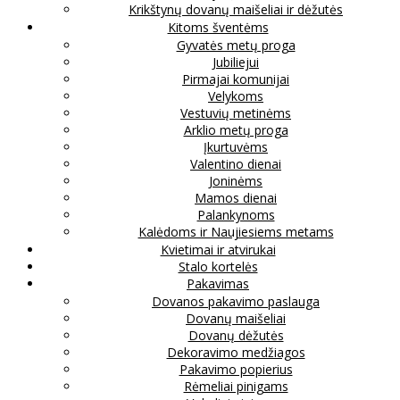
Krikštynų dovanų maišeliai ir dėžutės
Kitoms šventėms
Gyvatės metų proga
Jubiliejui
Pirmajai komunijai
Velykoms
Vestuvių metinėms
Arklio metų proga
Įkurtuvėms
Valentino dienai
Joninėms
Mamos dienai
Palankynoms
Kalėdoms ir Naujiesiems metams
Kvietimai ir atvirukai
Stalo kortelės
Pakavimas
Dovanos pakavimo paslauga
Dovanų maišeliai
Dovanų dėžutės
Dekoravimo medžiagos
Pakavimo popierius
Rėmeliai pinigams