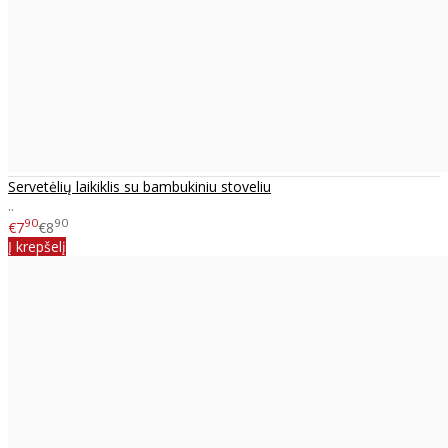
Servetėlių laikiklis su bambukiniu stoveliu
..
90
90
€7
€8
Į krepšelį