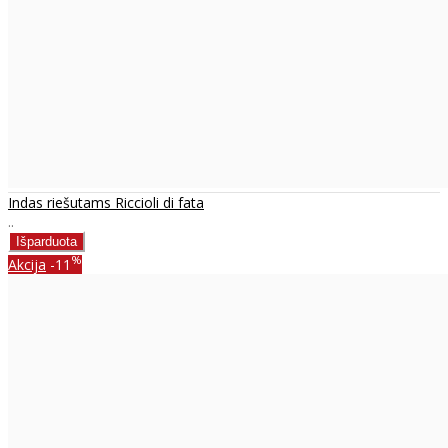
Indas riešutams Riccioli di fata
..
%
Akcija
-11