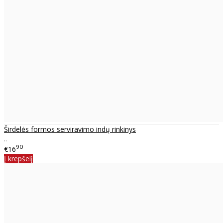
Širdelės formos serviravimo indų rinkinys
..
90
€16
Į krepšelį