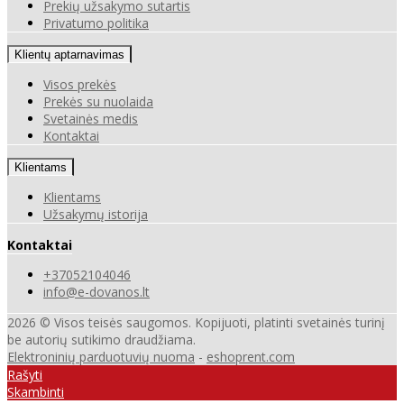
Prekių užsakymo sutartis
Privatumo politika
Klientų aptarnavimas
Visos prekės
Prekės su nuolaida
Svetainės medis
Kontaktai
Klientams
Klientams
Užsakymų istorija
Kontaktai
+37052104046
info@e-dovanos.lt
2026 © Visos teisės saugomos. Kopijuoti, platinti svetainės turinį
be autorių sutikimo draudžiama.
Elektroninių parduotuvių nuoma
-
eshoprent.com
Rašyti
Skambinti