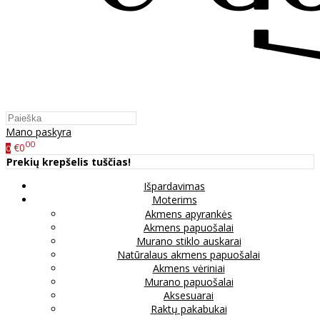
Mano paskyra
00
€0
0
Prekių krepšelis tuščias!
Išpardavimas
Moterims
Akmens apyrankės
Akmens papuošalai
Murano stiklo auskarai
Natūralaus akmens papuošalai
Akmens vėriniai
Murano papuošalai
Aksesuarai
Raktų pakabukai