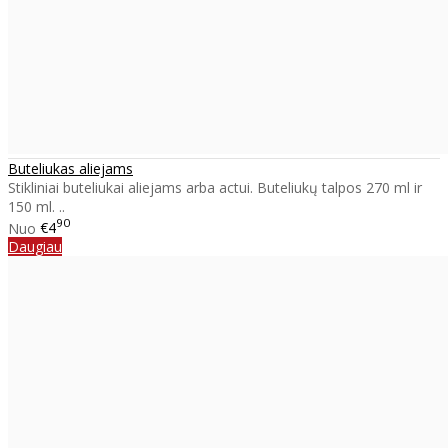
Buteliukas aliejams
Stikliniai buteliukai aliejams arba actui. Buteliukų talpos 270 ml ir
150 ml. ..
90
Nuo
€4
Daugiau