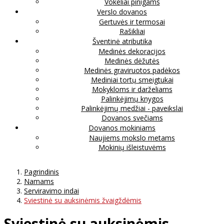
Vokeliai pinigams
Verslo dovanos
Gertuvės ir termosai
Rašikliai
Šventinė atributika
Medinės dekoracijos
Medinės dėžutės
Medinės graviruotos padėkos
Mediniai tortų smeigtukai
Mokykloms ir darželiams
Palinkėjimų knygos
Palinkėjimų medžiai - paveikslai
Dovanos svečiams
Dovanos mokiniams
Naujiems mokslo metams
Mokinių išleistuvėms
Pagrindinis
Namams
Serviravimo indai
Sviestinė su auksinėmis žvaigždėmis
Sviestinė su auksinėmis