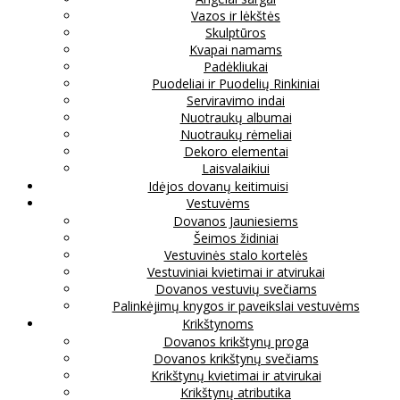
Vazos ir lėkštės
Skulptūros
Kvapai namams
Padėkliukai
Puodeliai ir Puodelių Rinkiniai
Serviravimo indai
Nuotraukų albumai
Nuotraukų rėmeliai
Dekoro elementai
Laisvalaikiui
Idėjos dovanų keitimuisi
Vestuvėms
Dovanos Jauniesiems
Šeimos židiniai
Vestuvinės stalo kortelės
Vestuviniai kvietimai ir atvirukai
Dovanos vestuvių svečiams
Palinkėjimų knygos ir paveikslai vestuvėms
Krikštynoms
Dovanos krikštynų proga
Dovanos krikštynų svečiams
Krikštynų kvietimai ir atvirukai
Krikštynų atributika