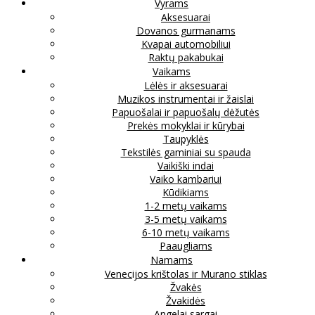
Vyrams
Aksesuarai
Dovanos gurmanams
Kvapai automobiliui
Raktų pakabukai
Vaikams
Lėlės ir aksesuarai
Muzikos instrumentai ir žaislai
Papuošalai ir papuošalų dėžutės
Prekės mokyklai ir kūrybai
Taupyklės
Tekstilės gaminiai su spauda
Vaikiški indai
Vaiko kambariui
Kūdikiams
1-2 metų vaikams
3-5 metų vaikams
6-10 metų vaikams
Paaugliams
Namams
Venecijos krištolas ir Murano stiklas
Žvakės
Žvakidės
Angelai sargai