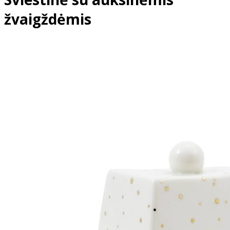
žvaigždėmis