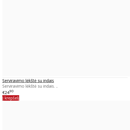
Serviravimo lėkštė su indais
Serviravimo lėkštė su indais. ..
90
€24
Į krepšelį