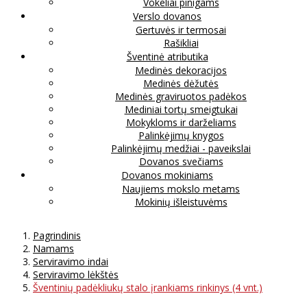
Vokeliai pinigams
Verslo dovanos
Gertuvės ir termosai
Rašikliai
Šventinė atributika
Medinės dekoracijos
Medinės dėžutės
Medinės graviruotos padėkos
Mediniai tortų smeigtukai
Mokykloms ir darželiams
Palinkėjimų knygos
Palinkėjimų medžiai - paveikslai
Dovanos svečiams
Dovanos mokiniams
Naujiems mokslo metams
Mokinių išleistuvėms
Pagrindinis
Namams
Serviravimo indai
Serviravimo lėkštės
Šventinių padėkliukų stalo įrankiams rinkinys (4 vnt.)