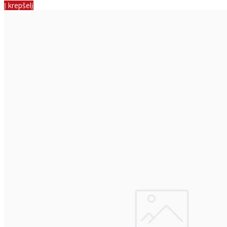
Į krepšelį