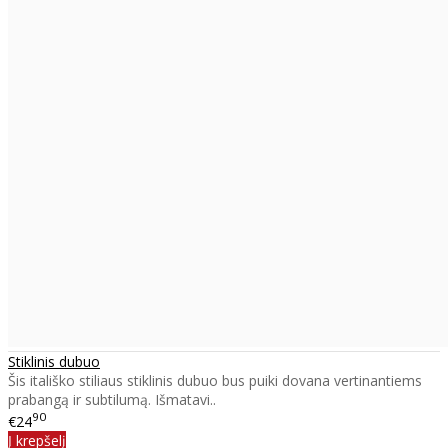
Stiklinis dubuo
Šis itališko stiliaus stiklinis dubuo bus puiki dovana vertinantiems
prabangą ir subtilumą. Išmatavi..
90
€24
Į krepšelį