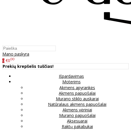
Mano paskyra
00
€0
0
Prekių krepšelis tuščias!
Išpardavimas
Moterims
Akmens apyrankės
Akmens papuošalai
Murano stiklo auskarai
Natūralaus akmens papuošalai
Akmens vėriniai
Murano papuošalai
Aksesuarai
Raktų pakabukai