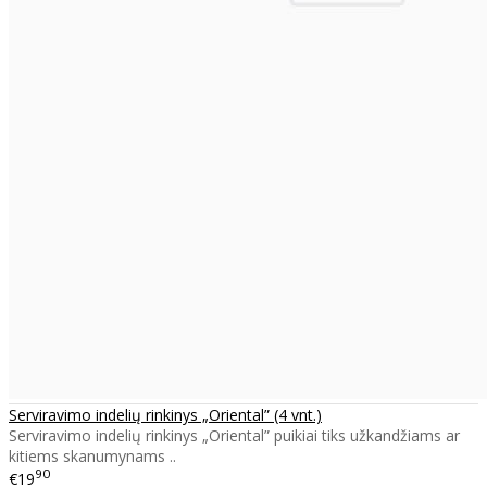
Serviravimo indelių rinkinys „Oriental” (4 vnt.)
Serviravimo indelių rinkinys „Oriental” puikiai tiks užkandžiams ar
kitiems skanumynams ..
90
€19