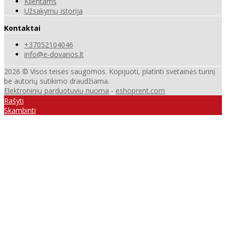
Klientams
Užsakymų istorija
Kontaktai
+37052104046
info@e-dovanos.lt
2026 © Visos teisės saugomos. Kopijuoti, platinti svetainės turinį
be autorių sutikimo draudžiama.
Elektroninių parduotuvių nuoma
-
eshoprent.com
Rašyti
Skambinti