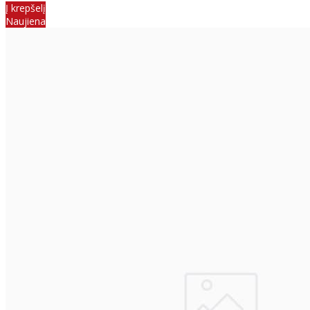
Į krepšelį
Naujiena