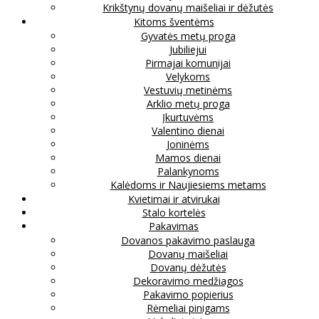
Krikštynų dovanų maišeliai ir dėžutės
Kitoms šventėms
Gyvatės metų proga
Jubiliejui
Pirmajai komunijai
Velykoms
Vestuvių metinėms
Arklio metų proga
Įkurtuvėms
Valentino dienai
Joninėms
Mamos dienai
Palankynoms
Kalėdoms ir Naujiesiems metams
Kvietimai ir atvirukai
Stalo kortelės
Pakavimas
Dovanos pakavimo paslauga
Dovanų maišeliai
Dovanų dėžutės
Dekoravimo medžiagos
Pakavimo popierius
Rėmeliai pinigams