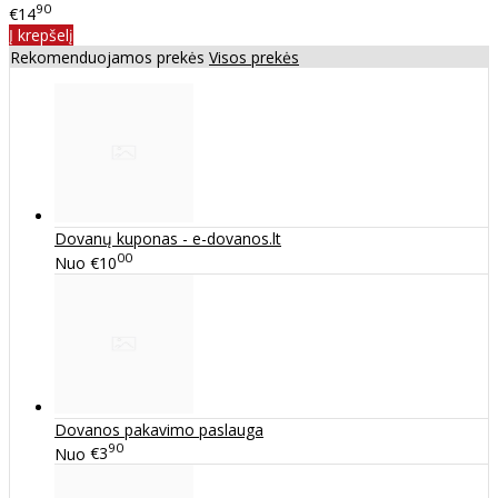
90
€14
Į krepšelį
Rekomenduojamos prekės
Visos prekės
Dovanų kuponas - e-dovanos.lt
00
Nuo
€10
Dovanos pakavimo paslauga
90
Nuo
€3