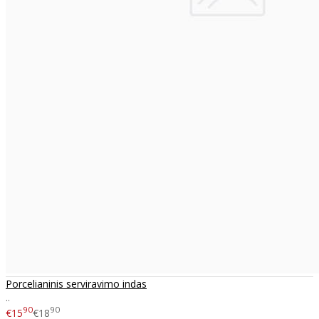
Porcelianinis serviravimo indas
..
90
90
€15
€18