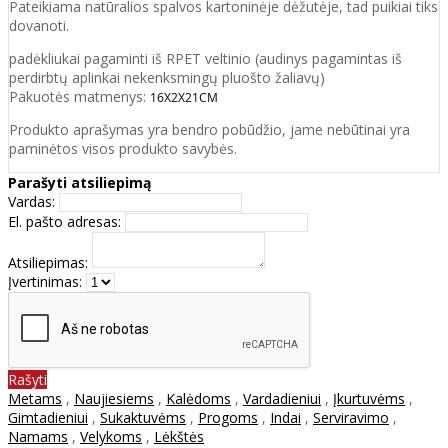
Pateikiama natūralios spalvos kartoninėje dėžutėje, tad puikiai tiks
dovanoti.
padėkliukai pagaminti iš RPET veltinio (audinys pagamintas iš
perdirbtų aplinkai nekenksmingų pluošto žaliavų)
Pakuotės matmenys:
16X2X21CM
Produkto aprašymas yra bendro pobūdžio, jame nebūtinai yra
paminėtos visos produkto savybės.
Parašyti atsiliepimą
Vardas:
El. pašto adresas:
Atsiliepimas:
Įvertinimas:
Rašyti
Metams
,
Naujiesiems
,
Kalėdoms
,
Vardadieniui
,
Įkurtuvėms
,
Gimtadieniui
,
Sukaktuvėms
,
Progoms
,
Indai
,
Serviravimo
,
Namams
,
Velykoms
,
Lėkštės