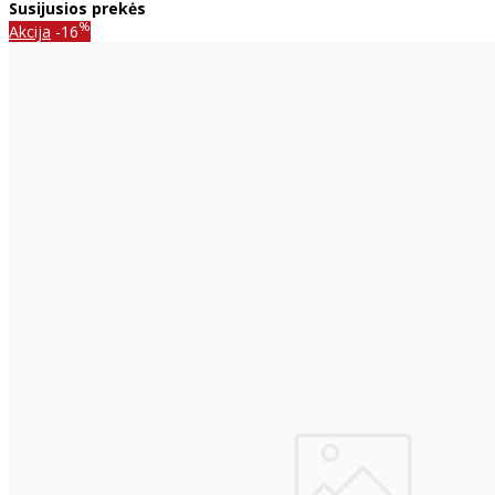
Susijusios prekės
%
Akcija
-16