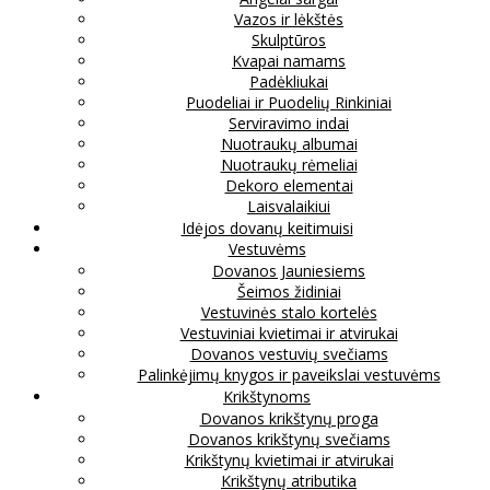
Vazos ir lėkštės
Skulptūros
Kvapai namams
Padėkliukai
Puodeliai ir Puodelių Rinkiniai
Serviravimo indai
Nuotraukų albumai
Nuotraukų rėmeliai
Dekoro elementai
Laisvalaikiui
Idėjos dovanų keitimuisi
Vestuvėms
Dovanos Jauniesiems
Šeimos židiniai
Vestuvinės stalo kortelės
Vestuviniai kvietimai ir atvirukai
Dovanos vestuvių svečiams
Palinkėjimų knygos ir paveikslai vestuvėms
Krikštynoms
Dovanos krikštynų proga
Dovanos krikštynų svečiams
Krikštynų kvietimai ir atvirukai
Krikštynų atributika