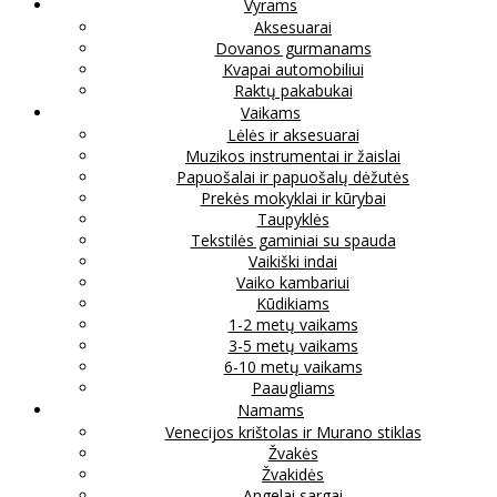
Vyrams
Aksesuarai
Dovanos gurmanams
Kvapai automobiliui
Raktų pakabukai
Vaikams
Lėlės ir aksesuarai
Muzikos instrumentai ir žaislai
Papuošalai ir papuošalų dėžutės
Prekės mokyklai ir kūrybai
Taupyklės
Tekstilės gaminiai su spauda
Vaikiški indai
Vaiko kambariui
Kūdikiams
1-2 metų vaikams
3-5 metų vaikams
6-10 metų vaikams
Paaugliams
Namams
Venecijos krištolas ir Murano stiklas
Žvakės
Žvakidės
Angelai sargai