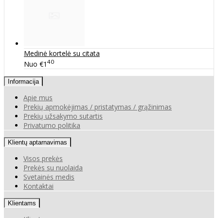
Medinė kortelė su citata
40
Nuo
€1
Informacija
Apie mus
Prekių apmokėjimas / pristatymas / grąžinimas
Prekių užsakymo sutartis
Privatumo politika
Klientų aptarnavimas
Visos prekės
Prekės su nuolaida
Svetainės medis
Kontaktai
Klientams