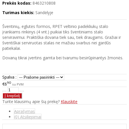
Prekės kodas:
8463210808
Turimas kiekis:
Sandėlyje
Šventinių, eglutės formos, RPET veltinio padėkliukų stalo
įrankiams rinkinys (4 vnt.) puikiai tiks šventiniams stalo
serviravimui. Praktiška dovana tiek sau, tiek draugams. Gražiai ir
šventiškai serviruotas stalas ne mažiau svarbus nei gardūs
patiekalai.
Dovaną tikrai įvertins gamta bei tvarumu besirūpinantys žmonės.
Spalva :
90
€6
su PVM
Turite klausimų apie šią prekę?
Klauskite
Aprašymas
(0) Atsiliepimai