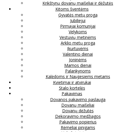
Krikštynų dovanų maišeliai ir dėžutės
Kitoms šventėms
Gyvatės metų proga
Jubiliejui
Pirmajai komunijai
Velykoms
Vestuvių metinėms
Arklio metų proga
Įkurtuvėms
Valentino dienai
Joninėms
Mamos dienai
Palankynoms
Kalėdoms ir Naujiesiems metams
Kvietimai ir atvirukai
Stalo kortelės
Pakavimas
Dovanos pakavimo paslauga
Dovanų maišeliai
Dovanų dėžutės
Dekoravimo medžiagos
Pakavimo popierius
Rėmeliai pinigams