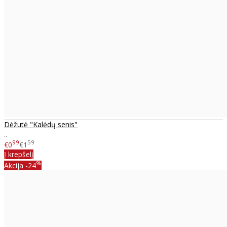
Dėžutė "Kalėdų senis"
..
99
59
€0
€1
Į krepšelį
%
Akcija
-24