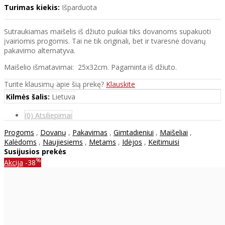
Turimas kiekis:
Išparduota
Sutraukiamas maišelis iš džiuto puikiai tiks dovanoms supakuoti
įvairiomis progomis. Tai ne tik originali, bet ir tvaresnė dovanų
pakavimo alternatyva.
Maišelio išmatavimai: 25x32cm. Pagaminta iš džiuto.
Turite klausimų apie šią prekę?
Klauskite
Kilmės šalis:
Lietuva
(0) Atsiliepimai
Progoms
,
Dovanų
,
Pakavimas
,
Gimtadieniui
,
Maišeliai
,
Kalėdoms
,
Naujiesiems
,
Metams
,
Idėjos
,
Keitimuisi
Susijusios prekės
%
Akcija
-38