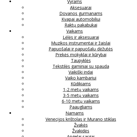
Vyrams
Aksesuarai
Dovanos gurmanams
Kvapai automobiliui
Raktų pakabukai
Vaikams
Lėlės ir aksesuarai
Muzikos instrumentai ir žaislai
Papuošalai ir papuošalų dėžutės
Prekės mokyklai ir kūrybai
Taupyklės
Tekstilės gaminiai su spauda
Vaikiški indai
Vaiko kambariui
Kūdikiams
1-2 metų vaikams
3-5 metų vaikams
6-10 metų vaikams
Paaugliams
Namams
Venecijos krištolas ir Murano stiklas
Žvakės
Žvakidės
Angelai sargai