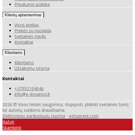
Privatumo politika
Klientų aptarnavimas
Visos prekės
Prekės su nuolaida
Svetainės medis
Kontaktai
Klientams
Klientams
Užsakymų istorija
Kontaktai
+37052104046
info@e-dovanos.lt
2026 © Visos teisės saugomos. Kopijuoti, platinti svetainės turinį
be autorių sutikimo draudžiama.
Elektroninių parduotuvių nuoma
-
eshoprent.com
Rašyti
Skambinti