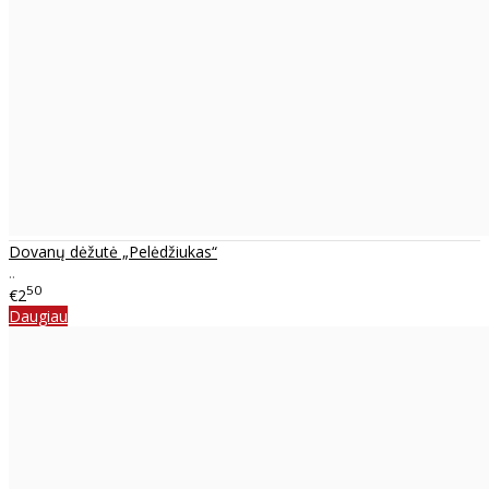
Dovanų dėžutė „Pelėdžiukas“
..
50
€2
Daugiau