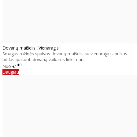
Dovanų maišelis „Vienaragis“
Smagus rožinės spalvos dovanų maišelis su vienaragiu - puikus
būdas įpakuoti dovaną vaikams linksmai..
40
Nuo
€1
Daugiau