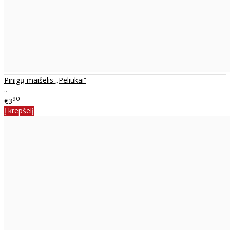
Pinigų maišelis „Peliukai“
..
90
€3
Į krepšelį