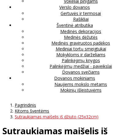
Vokeliai pinigams
Verslo dovanos
Gertuvės ir termosai
Rašikliai
Šventinė atributika
Medinės dekoracijos
Medinės dėžutės
Medinės graviruotos padėkos
Mediniai tortų smeigtukai
Mokykloms ir darželiams
Palinkėjimų knygos
Palinkėjimų medžiai - paveikslai
Dovanos svečiams
Dovanos mokiniams
Naujiems mokslo metams
Mokinių išleistuvėms
Pagrindinis
Kitoms šventėms
Sutraukiamas maišelis iš džiuto (25x32cm)
Sutraukiamas maišelis iš