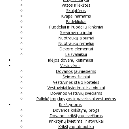
Vazos ir lėkštės
Skulptūros
Kvapai namams
Padėkliukai
Puodeliai ir Puodelių Rinkiniai
Serviravimo indai
Nuotraukų albumai
Nuotraukų rėmeliai
Dekoro elementai
Laisvalaikiui
Idėjos dovanų keitimuisi
Vestuvėms
Dovanos Jauniesiems
Šeimos židiniai
Vestuvinės stalo kortelės
Vestuviniai kvietimai ir atvirukai
Dovanos vestuvių svečiams
Palinkėjimų knygos ir paveikslai vestuvėms
Krikštynoms
Dovanos krikštynų proga
Dovanos krikštynų svečiams
Krikštynų kvietimai ir atvirukai
Krikštynų atributika