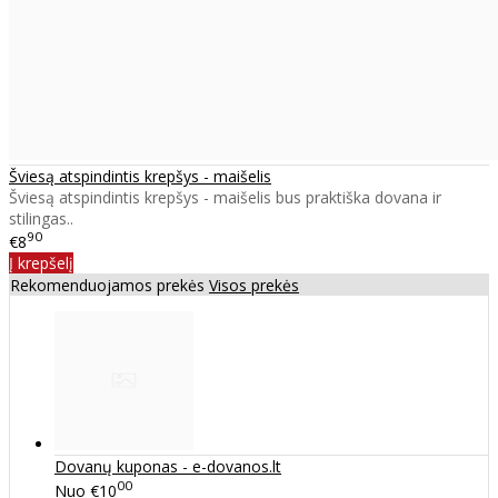
Šviesą atspindintis krepšys - maišelis
Šviesą atspindintis krepšys - maišelis bus praktiška dovana ir
stilingas..
90
€8
Į krepšelį
Rekomenduojamos prekės
Visos prekės
Dovanų kuponas - e-dovanos.lt
00
Nuo
€10