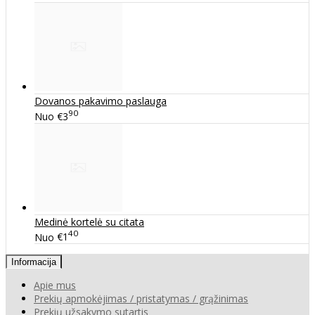
Dovanos pakavimo paslauga
90
Nuo
€3
Medinė kortelė su citata
40
Nuo
€1
Informacija
Apie mus
Prekių apmokėjimas / pristatymas / grąžinimas
Prekių užsakymo sutartis