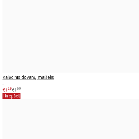
Kalėdinis dovanų maišelis
..
29
69
€1
€1
Į krepšelį