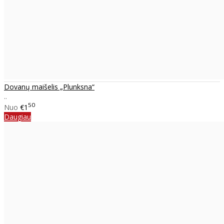
Dovanų maišelis „Plunksna“
..
50
Nuo
€1
Daugiau