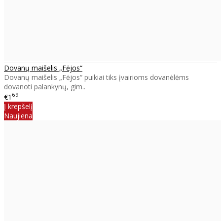
Dovanų maišelis „Fėjos“
Dovanų maišelis „Fėjos“ puikiai tiks įvairioms dovanėlėms
dovanoti palankynų, gim..
69
€1
Į krepšelį
Naujiena