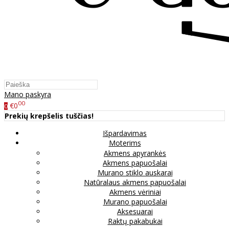
Mano paskyra
00
€0
0
Prekių krepšelis tuščias!
Išpardavimas
Moterims
Akmens apyrankės
Akmens papuošalai
Murano stiklo auskarai
Natūralaus akmens papuošalai
Akmens vėriniai
Murano papuošalai
Aksesuarai
Raktų pakabukai