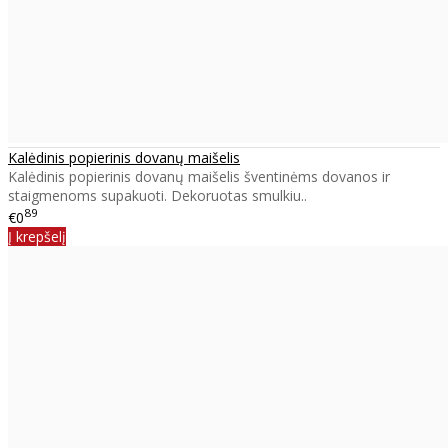
Kalėdinis popierinis dovanų maišelis
Kalėdinis popierinis dovanų maišelis šventinėms dovanos ir
staigmenoms supakuoti. Dekoruotas smulkiu..
89
€0
Į krepšelį