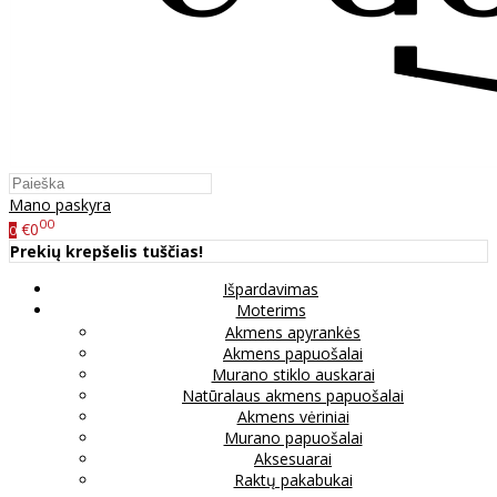
Mano paskyra
00
€0
0
Prekių krepšelis tuščias!
Išpardavimas
Moterims
Akmens apyrankės
Akmens papuošalai
Murano stiklo auskarai
Natūralaus akmens papuošalai
Akmens vėriniai
Murano papuošalai
Aksesuarai
Raktų pakabukai