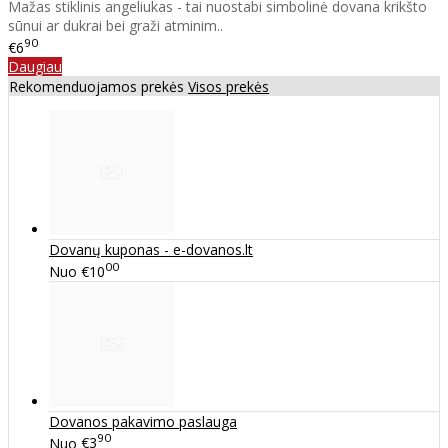
Mažas stiklinis angeliukas - tai nuostabi simbolinė dovana krikšto
sūnui ar dukrai bei graži atminim..
90
€6
Daugiau
Rekomenduojamos prekės
Visos prekės
Dovanų kuponas - e-dovanos.lt
00
Nuo
€10
Dovanos pakavimo paslauga
90
Nuo
€3