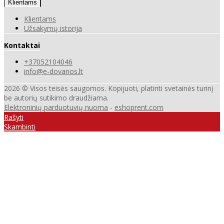
Klientams
Klientams
Užsakymų istorija
Kontaktai
+37052104046
info@e-dovanos.lt
2026 © Visos teisės saugomos. Kopijuoti, platinti svetainės turinį
be autorių sutikimo draudžiama.
Elektroninių parduotuvių nuoma
-
eshoprent.com
Rašyti
Skambinti