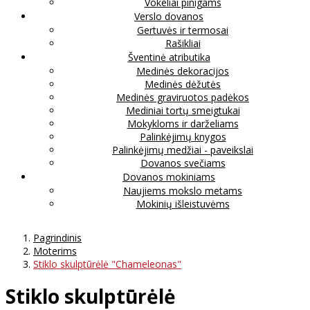
Vokeliai pinigams
Verslo dovanos
Gertuvės ir termosai
Rašikliai
Šventinė atributika
Medinės dekoracijos
Medinės dėžutės
Medinės graviruotos padėkos
Mediniai tortų smeigtukai
Mokykloms ir darželiams
Palinkėjimų knygos
Palinkėjimų medžiai - paveikslai
Dovanos svečiams
Dovanos mokiniams
Naujiems mokslo metams
Mokinių išleistuvėms
Pagrindinis
Moterims
Stiklo skulptūrėlė "Chameleonas"
Stiklo skulptūrėlė