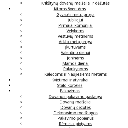
Krikštynų dovanų maišeliai ir dėžutės
Kitoms šventėms
Gyvatės metų proga
Jubiliejui
Pirmajai komunijai
Velykoms
Vestuvių metinėms
Arklio metų proga
Įkurtuvėms
Valentino dienai
Joninėms
Mamos dienai
Palankynoms
Kalėdoms ir Naujiesiems metams
Kvietimai ir atvirukai
Stalo kortelės
Pakavimas
Dovanos pakavimo paslauga
Dovanų maišeliai
Dovanų dėžutės
Dekoravimo medžiagos
Pakavimo popierius
Rėmeliai pinigams