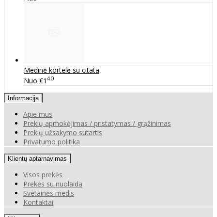
Medinė kortelė su citata
40
Nuo
€1
Informacija
Apie mus
Prekių apmokėjimas / pristatymas / grąžinimas
Prekių užsakymo sutartis
Privatumo politika
Klientų aptarnavimas
Visos prekės
Prekės su nuolaida
Svetainės medis
Kontaktai