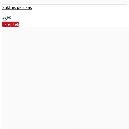
Stiklinis peliukas
..
90
€5
Į krepšelį