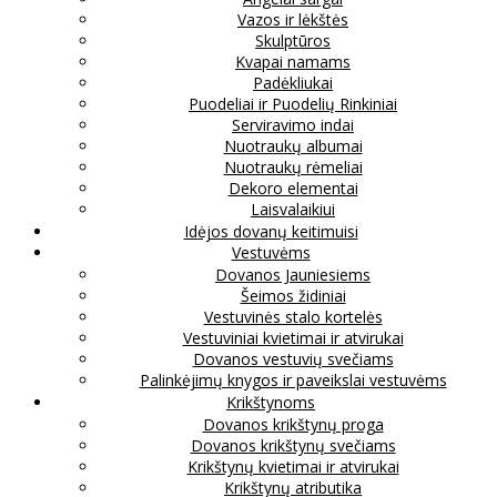
Vazos ir lėkštės
Skulptūros
Kvapai namams
Padėkliukai
Puodeliai ir Puodelių Rinkiniai
Serviravimo indai
Nuotraukų albumai
Nuotraukų rėmeliai
Dekoro elementai
Laisvalaikiui
Idėjos dovanų keitimuisi
Vestuvėms
Dovanos Jauniesiems
Šeimos židiniai
Vestuvinės stalo kortelės
Vestuviniai kvietimai ir atvirukai
Dovanos vestuvių svečiams
Palinkėjimų knygos ir paveikslai vestuvėms
Krikštynoms
Dovanos krikštynų proga
Dovanos krikštynų svečiams
Krikštynų kvietimai ir atvirukai
Krikštynų atributika