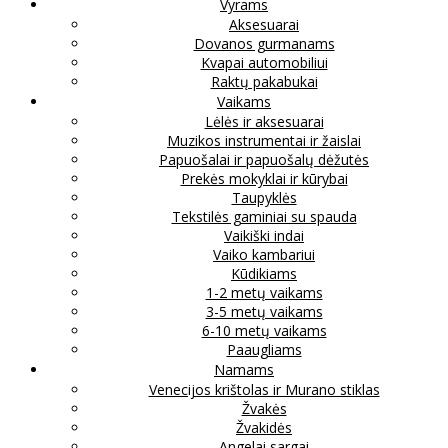
Vyrams
Aksesuarai
Dovanos gurmanams
Kvapai automobiliui
Raktų pakabukai
Vaikams
Lėlės ir aksesuarai
Muzikos instrumentai ir žaislai
Papuošalai ir papuošalų dėžutės
Prekės mokyklai ir kūrybai
Taupyklės
Tekstilės gaminiai su spauda
Vaikiški indai
Vaiko kambariui
Kūdikiams
1-2 metų vaikams
3-5 metų vaikams
6-10 metų vaikams
Paaugliams
Namams
Venecijos krištolas ir Murano stiklas
Žvakės
Žvakidės
Angelai sargai