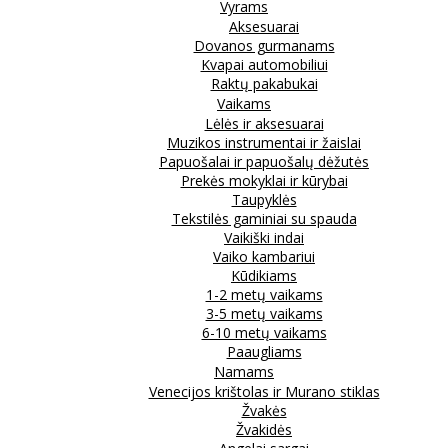
Vyrams
Aksesuarai
Dovanos gurmanams
Kvapai automobiliui
Raktų pakabukai
Vaikams
Lėlės ir aksesuarai
Muzikos instrumentai ir žaislai
Papuošalai ir papuošalų dėžutės
Prekės mokyklai ir kūrybai
Taupyklės
Tekstilės gaminiai su spauda
Vaikiški indai
Vaiko kambariui
Kūdikiams
1-2 metų vaikams
3-5 metų vaikams
6-10 metų vaikams
Paaugliams
Namams
Venecijos krištolas ir Murano stiklas
Žvakės
Žvakidės