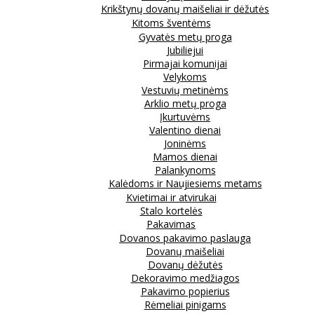
Krikštynų dovanų maišeliai ir dėžutės
Kitoms šventėms
Gyvatės metų proga
Jubiliejui
Pirmajai komunijai
Velykoms
Vestuvių metinėms
Arklio metų proga
Įkurtuvėms
Valentino dienai
Joninėms
Mamos dienai
Palankynoms
Kalėdoms ir Naujiesiems metams
Kvietimai ir atvirukai
Stalo kortelės
Pakavimas
Dovanos pakavimo paslauga
Dovanų maišeliai
Dovanų dėžutės
Dekoravimo medžiagos
Pakavimo popierius
Rėmeliai pinigams