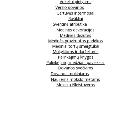
Vokeliai pinigams
Verslo dovanos
Gertuvės ir termosai
Rašikliai
Šventinė atributika
Medinės dekoracijos
Medinės dėžutės
Medinės graviruotos padėkos
Mediniai tortų smeigtukai
Mokykloms ir darželiams
Palinkėjimų knygos
Palinkėjimų medžiai - paveikslai
Dovanos svečiams
Dovanos mokiniams
Naujiems mokslo metams
Mokinių išleistuvėms