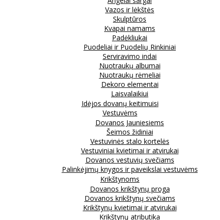
Angelai sargai
Vazos ir lėkštės
Skulptūros
Kvapai namams
Padėkliukai
Puodeliai ir Puodelių Rinkiniai
Serviravimo indai
Nuotraukų albumai
Nuotraukų rėmeliai
Dekoro elementai
Laisvalaikiui
Idėjos dovanų keitimuisi
Vestuvėms
Dovanos Jauniesiems
Šeimos židiniai
Vestuvinės stalo kortelės
Vestuviniai kvietimai ir atvirukai
Dovanos vestuvių svečiams
Palinkėjimų knygos ir paveikslai vestuvėms
Krikštynoms
Dovanos krikštynų proga
Dovanos krikštynų svečiams
Krikštynų kvietimai ir atvirukai
Krikštynų atributika