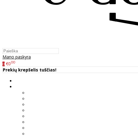
Mano paskyra
00
€0
0
Prekių krepšelis tuščias!