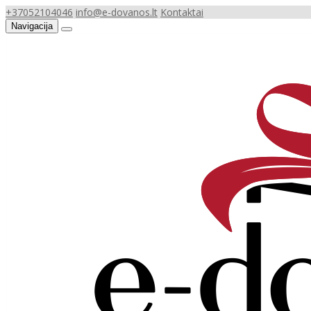
+37052104046
info@e-dovanos.lt
Kontaktai
Navigacija