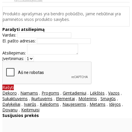
Produkto aprašymas yra bendro pobūdžio, jame nebūtinai yra
paminėtos visos produkto savybės.
Parašyti atsiliepimą
Vardas:
El. pašto adresas:
Atsiliepimas:
Įvertinimas:
Rašyti
Dekoro
,
Namams
,
Progoms
,
Gimtadieniui
,
Lėkštės
,
Vazos
,
Sukaktuvėms
,
Įkurtuvėms
,
Elementai
,
Moterims
,
Smagūs
,
Dalykėliai
,
Įvairūs
,
Kalėdoms
,
Naujiesiems
,
Metams
,
Idėjos
,
Dovanų
,
Keitimuisi
Susijusios prekės