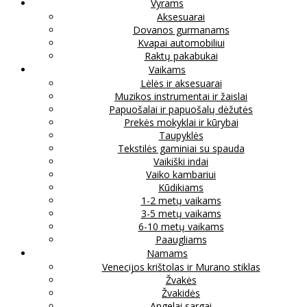
Vyrams
Aksesuarai
Dovanos gurmanams
Kvapai automobiliui
Raktų pakabukai
Vaikams
Lėlės ir aksesuarai
Muzikos instrumentai ir žaislai
Papuošalai ir papuošalų dėžutės
Prekės mokyklai ir kūrybai
Taupyklės
Tekstilės gaminiai su spauda
Vaikiški indai
Vaiko kambariui
Kūdikiams
1-2 metų vaikams
3-5 metų vaikams
6-10 metų vaikams
Paaugliams
Namams
Venecijos krištolas ir Murano stiklas
Žvakės
Žvakidės
Angelai sargai