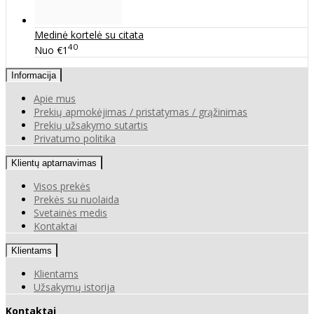
Medinė kortelė su citata
40
Nuo
€1
Informacija
Apie mus
Prekių apmokėjimas / pristatymas / grąžinimas
Prekių užsakymo sutartis
Privatumo politika
Klientų aptarnavimas
Visos prekės
Prekės su nuolaida
Svetainės medis
Kontaktai
Klientams
Klientams
Užsakymų istorija
Kontaktai