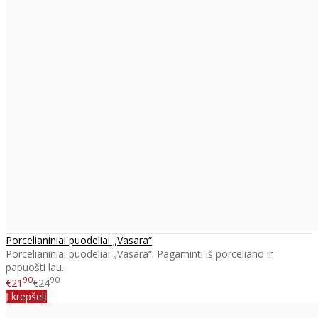
Porcelianiniai puodeliai „Vasara“
Porcelianiniai puodeliai „Vasara“. Pagaminti iš porceliano ir
papuošti lau..
90
90
€21
€24
Į krepšelį