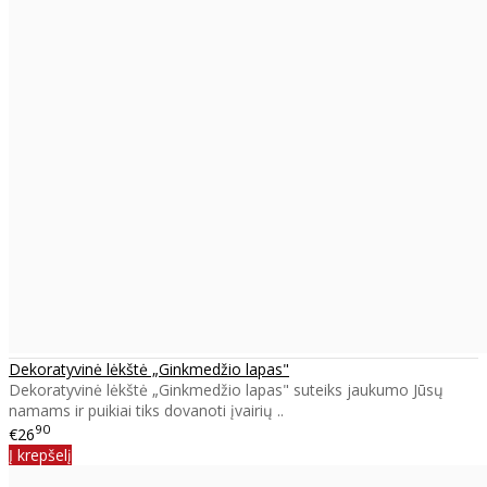
Dekoratyvinė lėkštė „Ginkmedžio lapas"
Dekoratyvinė lėkštė „Ginkmedžio lapas" suteiks jaukumo Jūsų
namams ir puikiai tiks dovanoti įvairių ..
90
€26
Į krepšelį