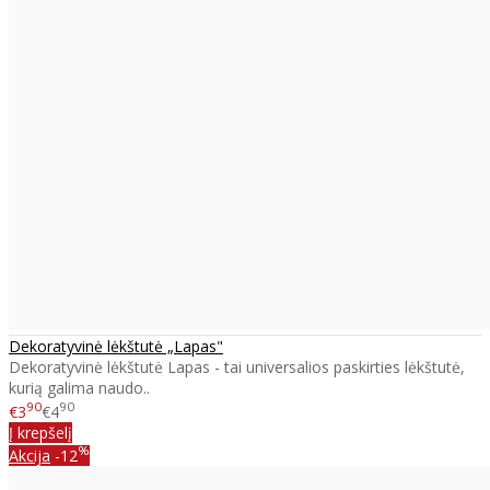
Dekoratyvinė lėkštutė „Lapas"
Dekoratyvinė lėkštutė Lapas - tai universalios paskirties lėkštutė,
kurią galima naudo..
90
90
€3
€4
Į krepšelį
%
Akcija
-12