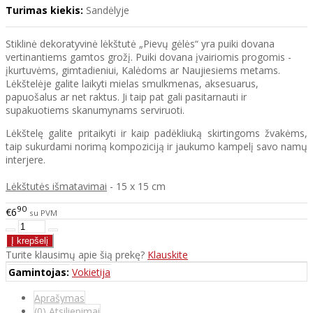
Turimas kiekis:
Sandėlyje
Stiklinė dekoratyvinė lėkštutė „Pievų gėlės“ yra puiki dovana
vertinantiems gamtos grožį. Puiki dovana įvairiomis progomis -
įkurtuvėms, gimtadieniui, Kalėdoms ar Naujiesiems metams.
Lėkštelėje galite laikyti mielas smulkmenas, aksesuarus,
papuošalus ar net raktus. Ji taip pat gali pasitarnauti ir
supakuotiems skanumynams serviruoti.
Lėkštelę galite pritaikyti ir kaip padėkliuką skirtingoms žvakėms,
taip sukurdami norimą kompoziciją ir jaukumo kampelį savo namų
interjere.
Lėkštutės išmatavimai
- 15 x 15 cm
90
€6
su PVM
Turite klausimų apie šią prekę?
Klauskite
Gamintojas:
Vokietija
Aprašymas
(0) Atsiliepimai