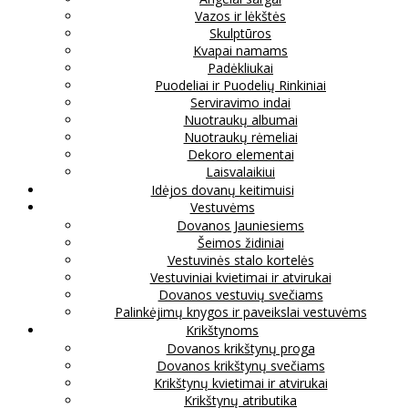
Vazos ir lėkštės
Skulptūros
Kvapai namams
Padėkliukai
Puodeliai ir Puodelių Rinkiniai
Serviravimo indai
Nuotraukų albumai
Nuotraukų rėmeliai
Dekoro elementai
Laisvalaikiui
Idėjos dovanų keitimuisi
Vestuvėms
Dovanos Jauniesiems
Šeimos židiniai
Vestuvinės stalo kortelės
Vestuviniai kvietimai ir atvirukai
Dovanos vestuvių svečiams
Palinkėjimų knygos ir paveikslai vestuvėms
Krikštynoms
Dovanos krikštynų proga
Dovanos krikštynų svečiams
Krikštynų kvietimai ir atvirukai
Krikštynų atributika