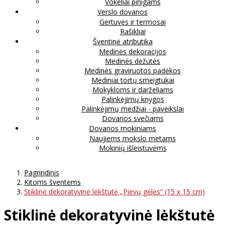
Vokeliai pinigams
Verslo dovanos
Gertuvės ir termosai
Rašikliai
Šventinė atributika
Medinės dekoracijos
Medinės dėžutės
Medinės graviruotos padėkos
Mediniai tortų smeigtukai
Mokykloms ir darželiams
Palinkėjimų knygos
Palinkėjimų medžiai - paveikslai
Dovanos svečiams
Dovanos mokiniams
Naujiems mokslo metams
Mokinių išleistuvėms
Pagrindinis
Kitoms šventėms
Stiklinė dekoratyvinė lėkštutė „Pievų gėlės“ (15 x 15 cm)
Stiklinė dekoratyvinė lėkštutė