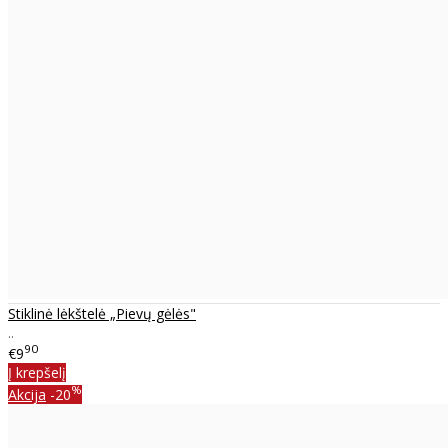
Stiklinė lėkštelė „Pievų gėlės"
..
90
€9
Į krepšelį
%
Akcija
-20