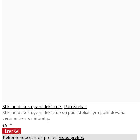
Stiklinė dekoratyvinė lėkštutė „Paukšteliai“
Stiklinė dekoratyvinė lėkštutė su paukšteliais yra puiki dovana
vertinantiems natūralų..
90
€9
Į krepšelį
Rekomenduojamos prekės
Visos prekės