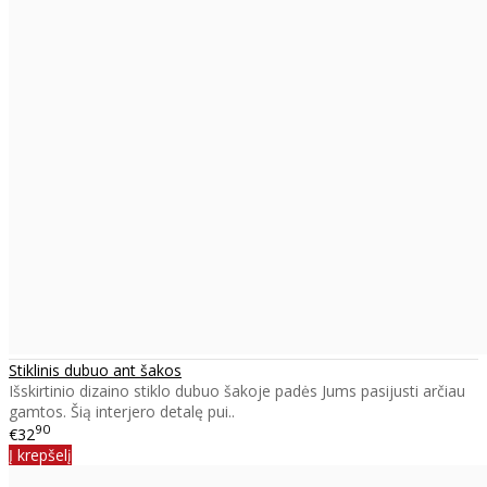
Stiklinis dubuo ant šakos
Išskirtinio dizaino stiklo dubuo šakoje padės Jums pasijusti arčiau
gamtos. Šią interjero detalę pui..
90
€32
Į krepšelį