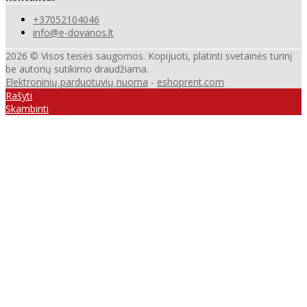
+37052104046
info@e-dovanos.lt
2026 © Visos teisės saugomos. Kopijuoti, platinti svetainės turinį
be autorių sutikimo draudžiama.
Elektroninių parduotuvių nuoma
-
eshoprent.com
Rašyti
Skambinti