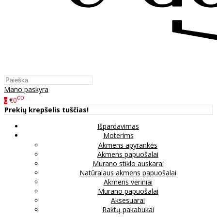
Mano paskyra
00
€0
0
Prekių krepšelis tuščias!
Išpardavimas
Moterims
Akmens apyrankės
Akmens papuošalai
Murano stiklo auskarai
Natūralaus akmens papuošalai
Akmens vėriniai
Murano papuošalai
Aksesuarai
Raktų pakabukai