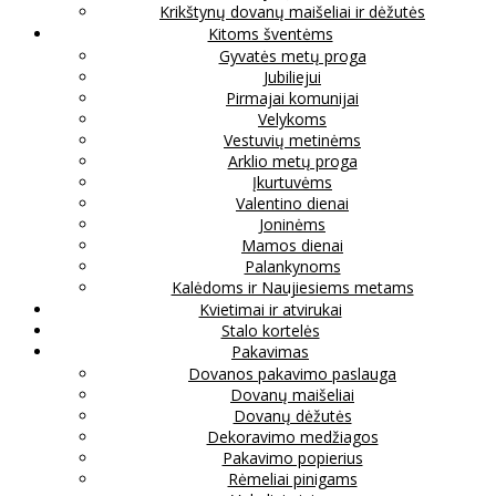
Krikštynų dovanų maišeliai ir dėžutės
Kitoms šventėms
Gyvatės metų proga
Jubiliejui
Pirmajai komunijai
Velykoms
Vestuvių metinėms
Arklio metų proga
Įkurtuvėms
Valentino dienai
Joninėms
Mamos dienai
Palankynoms
Kalėdoms ir Naujiesiems metams
Kvietimai ir atvirukai
Stalo kortelės
Pakavimas
Dovanos pakavimo paslauga
Dovanų maišeliai
Dovanų dėžutės
Dekoravimo medžiagos
Pakavimo popierius
Rėmeliai pinigams