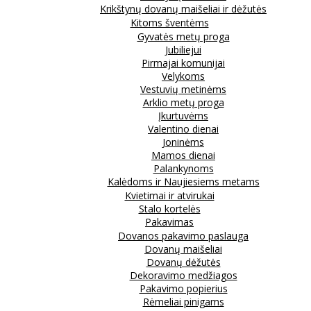
Krikštynų dovanų maišeliai ir dėžutės
Kitoms šventėms
Gyvatės metų proga
Jubiliejui
Pirmajai komunijai
Velykoms
Vestuvių metinėms
Arklio metų proga
Įkurtuvėms
Valentino dienai
Joninėms
Mamos dienai
Palankynoms
Kalėdoms ir Naujiesiems metams
Kvietimai ir atvirukai
Stalo kortelės
Pakavimas
Dovanos pakavimo paslauga
Dovanų maišeliai
Dovanų dėžutės
Dekoravimo medžiagos
Pakavimo popierius
Rėmeliai pinigams