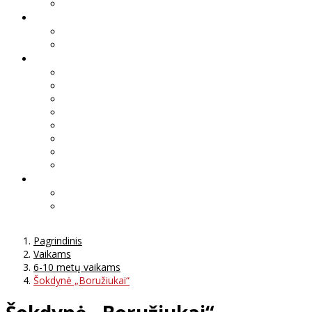
Pagrindinis
Vaikams
6-10 metų vaikams
Šokdynė „Boružiukai“