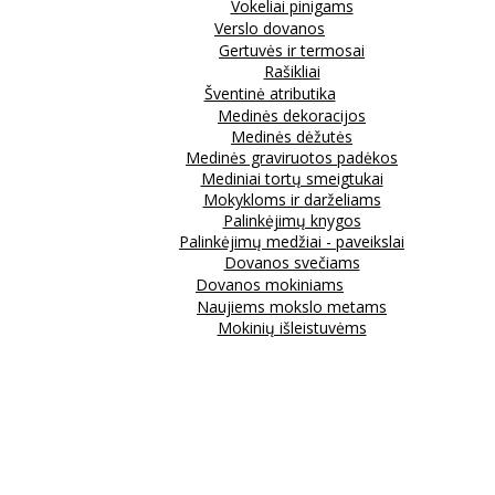
Vokeliai pinigams
Verslo dovanos
Gertuvės ir termosai
Rašikliai
Šventinė atributika
Medinės dekoracijos
Medinės dėžutės
Medinės graviruotos padėkos
Mediniai tortų smeigtukai
Mokykloms ir darželiams
Palinkėjimų knygos
Palinkėjimų medžiai - paveikslai
Dovanos svečiams
Dovanos mokiniams
Naujiems mokslo metams
Mokinių išleistuvėms