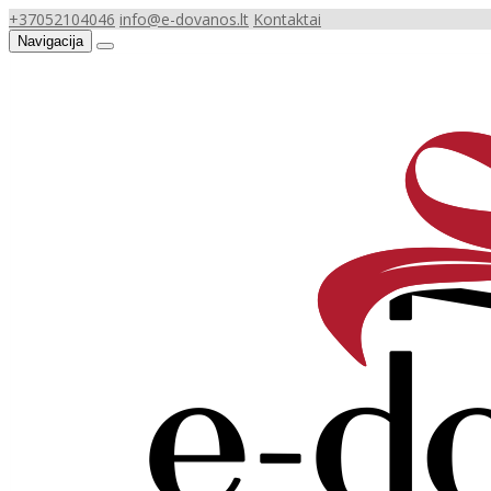
+37052104046
info@e-dovanos.lt
Kontaktai
Navigacija