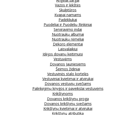
Angelai sargai
Vazos ir lėkštės
Skulptūros
Kvapai namams
Padėkliukai
Puodeliai ir Puodelių Rinkiniai
Serviravimo indai
Nuotraukų albumai
Nuotraukų rėmeliai
Dekoro elementai
Laisvalaikiui
Idėjos dovanų keitimuisi
Vestuvėms
Dovanos Jauniesiems
Šeimos židiniai
Vestuvinės stalo kortelės
Vestuviniai kvietimai ir atvirukai
Dovanos vestuvių svečiams
Palinkėjimų knygos ir paveikslai vestuvėms
Krikštynoms
Dovanos krikštynų proga
Dovanos krikštynų svečiams
Krikštynų kvietimai ir atvirukai
Krikštynų atributika