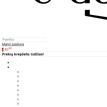
Mano paskyra
00
€0
0
Prekių krepšelis tuščias!