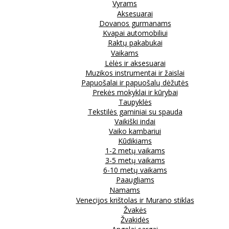
Vyrams
Aksesuarai
Dovanos gurmanams
Kvapai automobiliui
Raktų pakabukai
Vaikams
Lėlės ir aksesuarai
Muzikos instrumentai ir žaislai
Papuošalai ir papuošalų dėžutės
Prekės mokyklai ir kūrybai
Taupyklės
Tekstilės gaminiai su spauda
Vaikiški indai
Vaiko kambariui
Kūdikiams
1-2 metų vaikams
3-5 metų vaikams
6-10 metų vaikams
Paaugliams
Namams
Venecijos krištolas ir Murano stiklas
Žvakės
Žvakidės