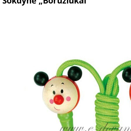
Šokdynė „Boružiukai“