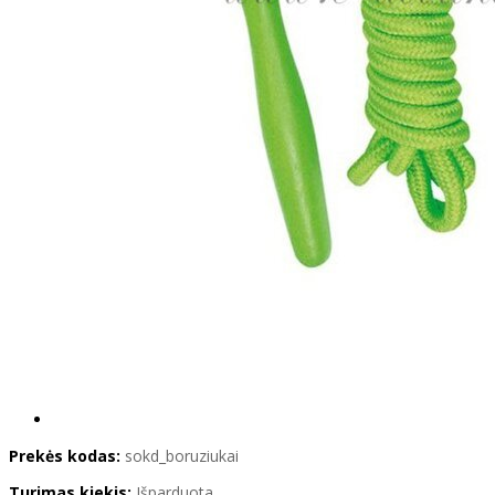
Prekės kodas:
sokd_boruziukai
Turimas kiekis:
Išparduota