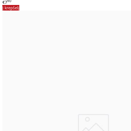
90
€7
Į krepšelį