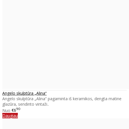
Angelo skulptūra „Alina“
Angelo skulptūra „Alina“ pagaminta iš keramikos, dengta matine
glazūra, sendinto vintaži..
90
Nuo
€6
Daugiau