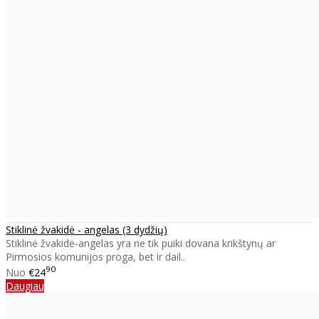
Stiklinė žvakidė - angelas (3 dydžių)
Stiklinė žvakidė-angelas yra ne tik puiki dovana krikštynų ar
Pirmosios komunijos proga, bet ir dail..
90
Nuo
€24
Daugiau