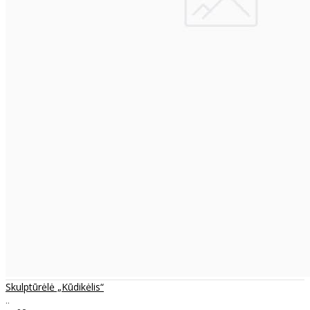
Skulptūrėlė „Kūdikėlis“
..