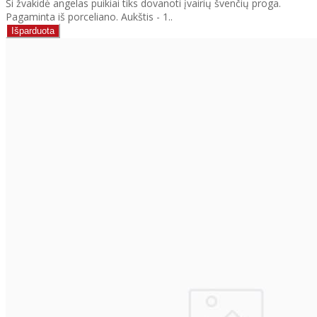
Ši žvakidė angelas puikiai tiks dovanoti įvairių švenčių proga.
Pagaminta iš porceliano. Aukštis - 1..