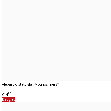
Alebastro statulėlė „Motinos meilė“
..
90
€14
Daugiau