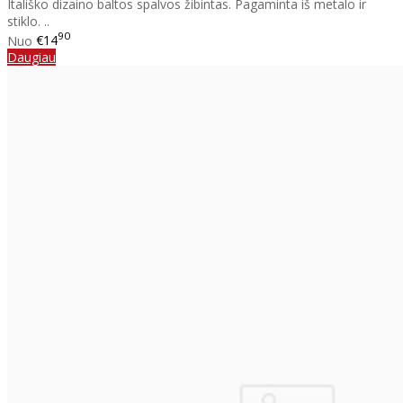
Itališko dizaino baltos spalvos žibintas. Pagaminta iš metalo ir
stiklo. ..
90
Nuo
€14
Daugiau