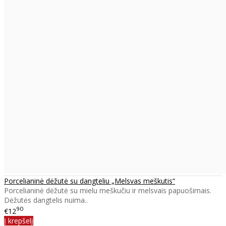
Porcelianinė dėžutė su dangteliu „Melsvas meškutis“
Porcelianinė dėžutė su mielu meškučiu ir melsvais papuošimais.
Dėžutės dangtelis nuima..
90
€12
Į krepšelį