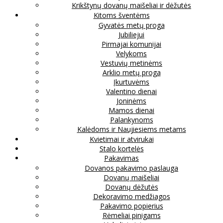
Krikštynų dovanų maišeliai ir dėžutės
Kitoms šventėms
Gyvatės metų proga
Jubiliejui
Pirmajai komunijai
Velykoms
Vestuvių metinėms
Arklio metų proga
Įkurtuvėms
Valentino dienai
Joninėms
Mamos dienai
Palankynoms
Kalėdoms ir Naujiesiems metams
Kvietimai ir atvirukai
Stalo kortelės
Pakavimas
Dovanos pakavimo paslauga
Dovanų maišeliai
Dovanų dėžutės
Dekoravimo medžiagos
Pakavimo popierius
Rėmeliai pinigams