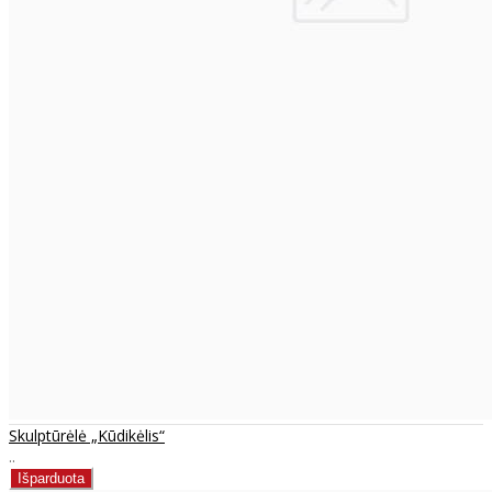
Skulptūrėlė „Kūdikėlis“
..