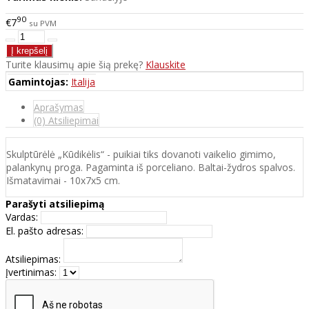
90
€7
su PVM
Turite klausimų apie šią prekę?
Klauskite
Gamintojas:
Italija
Aprašymas
(0) Atsiliepimai
Skulptūrėlė „Kūdikėlis“ - puikiai tiks dovanoti vaikelio gimimo,
palankynų proga. Pagaminta iš porceliano. Baltai-žydros spalvos.
Išmatavimai - 10x7x5 cm.
Parašyti atsiliepimą
Vardas:
El. pašto adresas:
Atsiliepimas:
Įvertinimas: