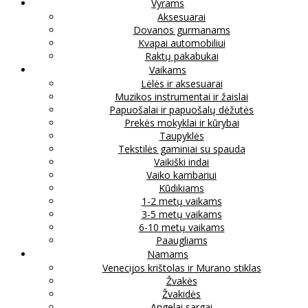
Vyrams
Aksesuarai
Dovanos gurmanams
Kvapai automobiliui
Raktų pakabukai
Vaikams
Lėlės ir aksesuarai
Muzikos instrumentai ir žaislai
Papuošalai ir papuošalų dėžutės
Prekės mokyklai ir kūrybai
Taupyklės
Tekstilės gaminiai su spauda
Vaikiški indai
Vaiko kambariui
Kūdikiams
1-2 metų vaikams
3-5 metų vaikams
6-10 metų vaikams
Paaugliams
Namams
Venecijos krištolas ir Murano stiklas
Žvakės
Žvakidės
Angelai sargai