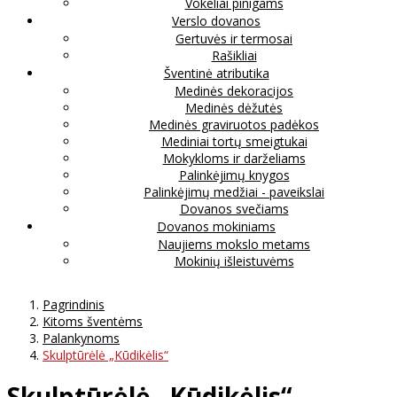
Vokeliai pinigams
Verslo dovanos
Gertuvės ir termosai
Rašikliai
Šventinė atributika
Medinės dekoracijos
Medinės dėžutės
Medinės graviruotos padėkos
Mediniai tortų smeigtukai
Mokykloms ir darželiams
Palinkėjimų knygos
Palinkėjimų medžiai - paveikslai
Dovanos svečiams
Dovanos mokiniams
Naujiems mokslo metams
Mokinių išleistuvėms
Pagrindinis
Kitoms šventėms
Palankynoms
Skulptūrėlė „Kūdikėlis“
Skulptūrėlė „Kūdikėlis“