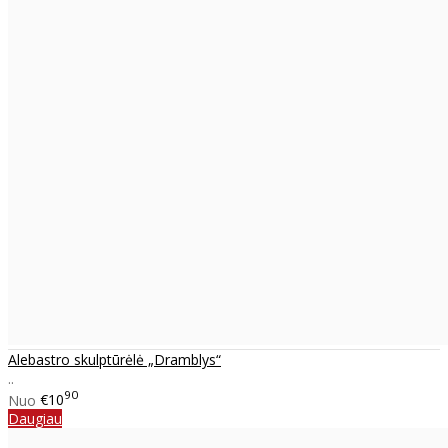
Alebastro skulptūrėlė „Dramblys“
..
90
Nuo
€10
Daugiau