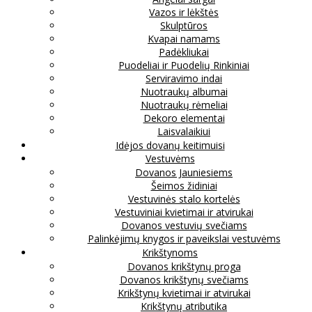
Vazos ir lėkštės
Skulptūros
Kvapai namams
Padėkliukai
Puodeliai ir Puodelių Rinkiniai
Serviravimo indai
Nuotraukų albumai
Nuotraukų rėmeliai
Dekoro elementai
Laisvalaikiui
Idėjos dovanų keitimuisi
Vestuvėms
Dovanos Jauniesiems
Šeimos židiniai
Vestuvinės stalo kortelės
Vestuviniai kvietimai ir atvirukai
Dovanos vestuvių svečiams
Palinkėjimų knygos ir paveikslai vestuvėms
Krikštynoms
Dovanos krikštynų proga
Dovanos krikštynų svečiams
Krikštynų kvietimai ir atvirukai
Krikštynų atributika