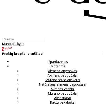
Mano paskyra
00
€0
0
Prekių krepšelis tuščias!
Išpardavimas
Moterims
Akmens apyrankės
Akmens papuošalai
Murano stiklo auskarai
Natūralaus akmens papuošalai
Akmens vėriniai
Murano papuošalai
Aksesuarai
Raktų pakabukai