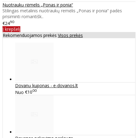
Nuotraukų rėmelis „Ponas ir ponia“
Stilingas metalinis nuotraukų remėlis „Ponas ir ponia“ padės
prisiminti romantišk..
90
€24
Į krepšelį
Rekomenduojamos prekės
Visos prekės
Dovanų kuponas - e-dovanos.lt
00
Nuo
€10