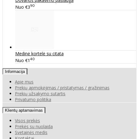
Dovanos pakavimo paslauga
90
Nuo
€3
Medinė kortelė su citata
40
Nuo
€1
Informacija
Apie mus
Prekių apmokėjimas / pristatymas / grąžinimas
Prekių užsakymo sutartis
Privatumo politika
Klientų aptarnavimas
Visos prekės
Prekės su nuolaida
Svetainės medis
Kontaktai