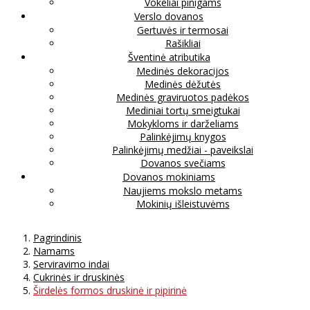
Vokeliai pinigams
Verslo dovanos
Gertuvės ir termosai
Rašikliai
Šventinė atributika
Medinės dekoracijos
Medinės dėžutės
Medinės graviruotos padėkos
Mediniai tortų smeigtukai
Mokykloms ir darželiams
Palinkėjimų knygos
Palinkėjimų medžiai - paveikslai
Dovanos svečiams
Dovanos mokiniams
Naujiems mokslo metams
Mokinių išleistuvėms
Pagrindinis
Namams
Serviravimo indai
Cukrinės ir druskinės
Širdelės formos druskinė ir pipirinė