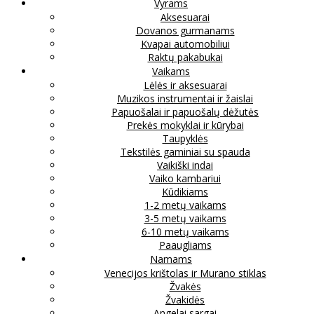
Vyrams
Aksesuarai
Dovanos gurmanams
Kvapai automobiliui
Raktų pakabukai
Vaikams
Lėlės ir aksesuarai
Muzikos instrumentai ir žaislai
Papuošalai ir papuošalų dėžutės
Prekės mokyklai ir kūrybai
Taupyklės
Tekstilės gaminiai su spauda
Vaikiški indai
Vaiko kambariui
Kūdikiams
1-2 metų vaikams
3-5 metų vaikams
6-10 metų vaikams
Paaugliams
Namams
Venecijos krištolas ir Murano stiklas
Žvakės
Žvakidės
Angelai sargai