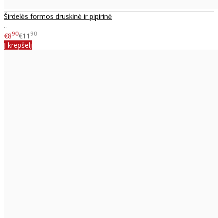
Širdelės formos druskinė ir pipirinė
..
90
90
€8
€11
Į krepšelį