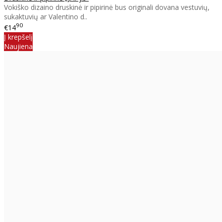
Vokiško dizaino druskinė ir pipirinė bus originali dovana vestuvių,
sukaktuvių ar Valentino d..
90
€14
Į krepšelį
Naujiena