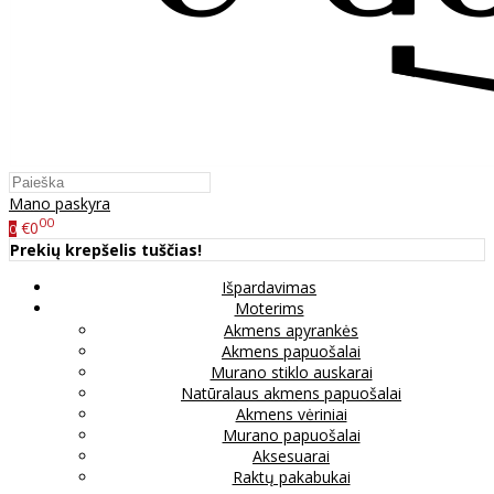
Mano paskyra
00
€0
0
Prekių krepšelis tuščias!
Išpardavimas
Moterims
Akmens apyrankės
Akmens papuošalai
Murano stiklo auskarai
Natūralaus akmens papuošalai
Akmens vėriniai
Murano papuošalai
Aksesuarai
Raktų pakabukai