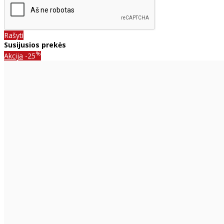
Rašyti
Susijusios prekės
%
Akcija
-25