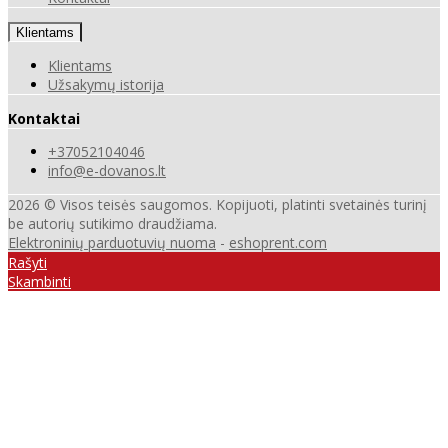
Klientams
Klientams
Užsakymų istorija
Kontaktai
+37052104046
info@e-dovanos.lt
2026 © Visos teisės saugomos. Kopijuoti, platinti svetainės turinį
be autorių sutikimo draudžiama.
Elektroninių parduotuvių nuoma
-
eshoprent.com
Rašyti
Skambinti