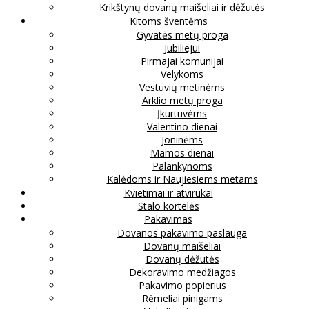
Krikštynų dovanų maišeliai ir dėžutės
Kitoms šventėms
Gyvatės metų proga
Jubiliejui
Pirmajai komunijai
Velykoms
Vestuvių metinėms
Arklio metų proga
Įkurtuvėms
Valentino dienai
Joninėms
Mamos dienai
Palankynoms
Kalėdoms ir Naujiesiems metams
Kvietimai ir atvirukai
Stalo kortelės
Pakavimas
Dovanos pakavimo paslauga
Dovanų maišeliai
Dovanų dėžutės
Dekoravimo medžiagos
Pakavimo popierius
Rėmeliai pinigams