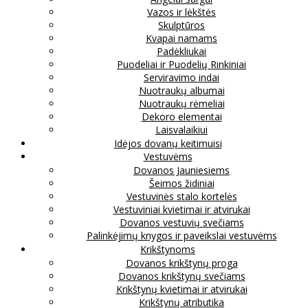
Vazos ir lėkštės
Skulptūros
Kvapai namams
Padėkliukai
Puodeliai ir Puodelių Rinkiniai
Serviravimo indai
Nuotraukų albumai
Nuotraukų rėmeliai
Dekoro elementai
Laisvalaikiui
Idėjos dovanų keitimuisi
Vestuvėms
Dovanos Jauniesiems
Šeimos židiniai
Vestuvinės stalo kortelės
Vestuviniai kvietimai ir atvirukai
Dovanos vestuvių svečiams
Palinkėjimų knygos ir paveikslai vestuvėms
Krikštynoms
Dovanos krikštynų proga
Dovanos krikštynų svečiams
Krikštynų kvietimai ir atvirukai
Krikštynų atributika