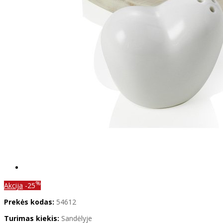
%
Akcija
-25
Prekės kodas:
54612
Turimas kiekis:
Sandėlyje