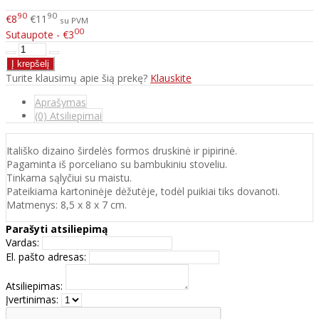
90
90
€8
€11
su PVM
00
Sutaupote - €3
Turite klausimų apie šią prekę?
Klauskite
Aprašymas
(0) Atsiliepimai
Itališko dizaino širdelės formos druskinė ir pipirinė.
Pagaminta iš porceliano su bambukiniu stoveliu.
Tinkama sąlyčiui su maistu.
Pateikiama kartoninėje dėžutėje, todėl puikiai tiks dovanoti.
Matmenys: 8,5 x 8 x 7 cm.
Parašyti atsiliepimą
Vardas:
El. pašto adresas:
Atsiliepimas:
Įvertinimas: