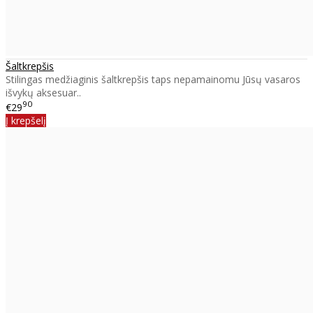
Šaltkrepšis
Stilingas medžiaginis šaltkrepšis taps nepamainomu Jūsų vasaros
išvykų aksesuar..
90
€29
Į krepšelį