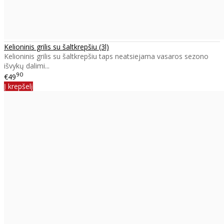
Kelioninis grilis su šaltkrepšiu (3l)
Kelioninis grilis su šaltkrepšiu taps neatsiejama vasaros sezono
išvykų dalimi...
90
€49
Į krepšelį