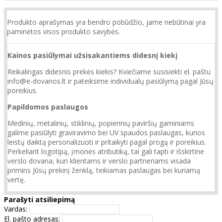
Produkto aprašymas yra bendro pobūdžio, jame nebūtinai yra
paminėtos visos produkto savybės.
Kainos pasiūlymai užsisakantiems didesnį kiekį
Reikalingas didesnis prekės kiekis? Kviečiame susisiekti el. paštu
info@e-dovanos.lt ir pateiksime individualų pasiūlymą pagal Jūsų
poreikius.
Papildomos paslaugos
Medinių, metalinių, stiklinių, popierinių paviršių gaminiams
galime pasiūlyti graviravimo bei UV spaudos paslaugas, kurios
leistų daiktą personalizuoti ir pritaikyti pagal progą ir poreikius.
Perkeliant logotipą, įmonės atributiką, tai gali tapti ir išskirtine
verslo dovana, kuri klientams ir verslo partneriams visada
primins Jūsų prekinį ženklą, teikiamas paslaugas bei kuriamą
vertę.
Parašyti atsiliepimą
Vardas:
El. pašto adresas: