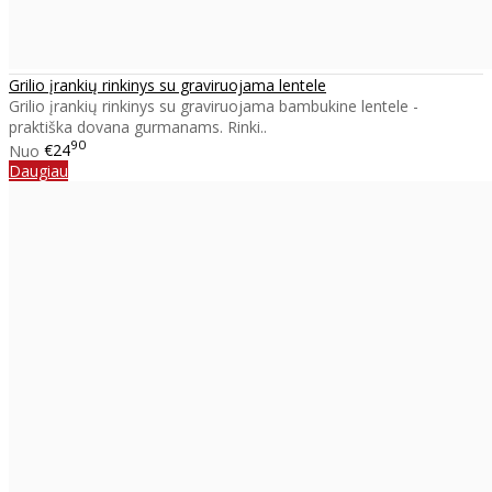
Grilio įrankių rinkinys su graviruojama lentele
Grilio įrankių rinkinys su graviruojama bambukine lentele -
praktiška dovana gurmanams. Rinki..
90
Nuo
€24
Daugiau