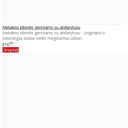
Metalinis kibirėlis gėrimams su atidarytuvu
Metalinis kibirėlis gėrimams su atidarytuvu - originalus ir
žaismingas būdas įteikti mėgstamus užkan..
90
€10
Į krepšelį