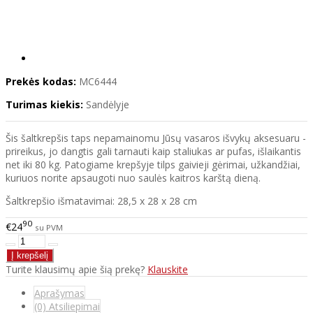
Prekės kodas:
MC6444
Turimas kiekis:
Sandėlyje
Šis šaltkrepšis taps nepamainomu Jūsų vasaros išvykų aksesuaru -
prireikus, jo dangtis gali tarnauti kaip staliukas ar pufas, išlaikantis
net iki 80 kg. Patogiame krepšyje tilps gaivieji gėrimai, užkandžiai,
kuriuos norite apsaugoti nuo saulės kaitros karštą dieną.
Šaltkrepšio išmatavimai: 28,5 x 28 x 28 cm
90
€24
su PVM
Turite klausimų apie šią prekę?
Klauskite
Aprašymas
(0) Atsiliepimai