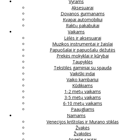
Vyrams
Aksesuarai
Dovanos gurmanams
Kvapai automobiliui
Raktų pakabukai
Vaikams
Lėlės ir aksesuarai
Muzikos instrumentai ir žaislai
Papuošalai ir papuošalų dėžutės
Prekės mokyklai ir kūrybai
Taupyklės
Tekstilės gaminiai su spauda
Vaikiški indai
Vaiko kambariui
Kūdikiams
1-2 metų vaikams
3-5 metų vaikams
6-10 metų vaikams
Paaugliams
Namams
Venecijos krištolas ir Murano stiklas
Žvakės
Žvakidės
Angelai sargai