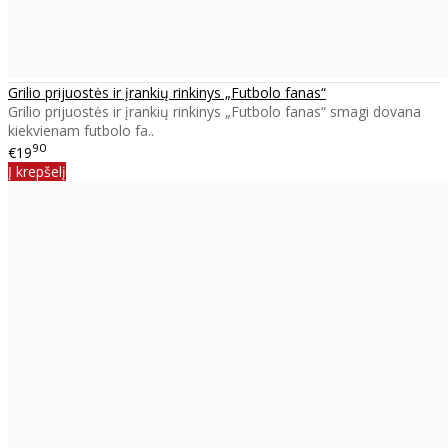
Grilio prijuostės ir įrankių rinkinys „Futbolo fanas“
Grilio prijuostės ir įrankių rinkinys „Futbolo fanas“ smagi dovana
kiekvienam futbolo fa..
90
€19
Į krepšelį