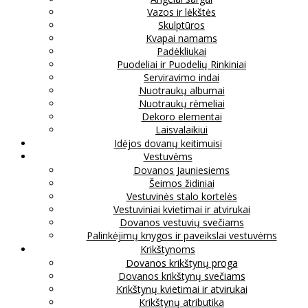
Vazos ir lėkštės
Skulptūros
Kvapai namams
Padėkliukai
Puodeliai ir Puodelių Rinkiniai
Serviravimo indai
Nuotraukų albumai
Nuotraukų rėmeliai
Dekoro elementai
Laisvalaikiui
Idėjos dovanų keitimuisi
Vestuvėms
Dovanos Jauniesiems
Šeimos židiniai
Vestuvinės stalo kortelės
Vestuviniai kvietimai ir atvirukai
Dovanos vestuvių svečiams
Palinkėjimų knygos ir paveikslai vestuvėms
Krikštynoms
Dovanos krikštynų proga
Dovanos krikštynų svečiams
Krikštynų kvietimai ir atvirukai
Krikštynų atributika