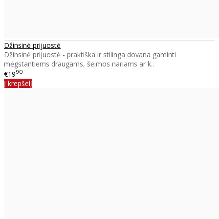
Džinsinė prijuostė
Džinsinė prijuostė - praktiška ir stilinga dovana gaminti
mėgstantiems draugams, šeimos nariams ar k..
90
€19
Į krepšelį