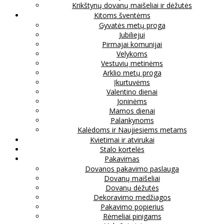
Krikštynų dovanų maišeliai ir dėžutės
Kitoms šventėms
Gyvatės metų proga
Jubiliejui
Pirmajai komunijai
Velykoms
Vestuvių metinėms
Arklio metų proga
Įkurtuvėms
Valentino dienai
Joninėms
Mamos dienai
Palankynoms
Kalėdoms ir Naujiesiems metams
Kvietimai ir atvirukai
Stalo kortelės
Pakavimas
Dovanos pakavimo paslauga
Dovanų maišeliai
Dovanų dėžutės
Dekoravimo medžiagos
Pakavimo popierius
Rėmeliai pinigams