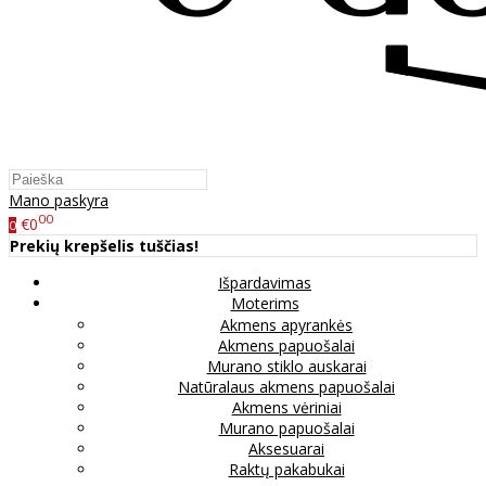
Mano paskyra
00
€0
0
Prekių krepšelis tuščias!
Išpardavimas
Moterims
Akmens apyrankės
Akmens papuošalai
Murano stiklo auskarai
Natūralaus akmens papuošalai
Akmens vėriniai
Murano papuošalai
Aksesuarai
Raktų pakabukai