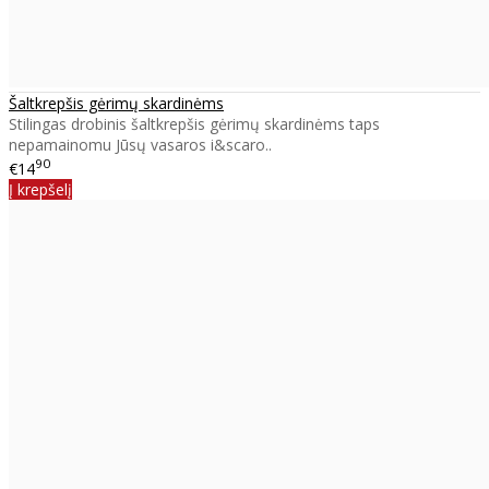
Šaltkrepšis gėrimų skardinėms
Stilingas drobinis šaltkrepšis gėrimų skardinėms taps
nepamainomu Jūsų vasaros i&scaro..
90
€14
Į krepšelį