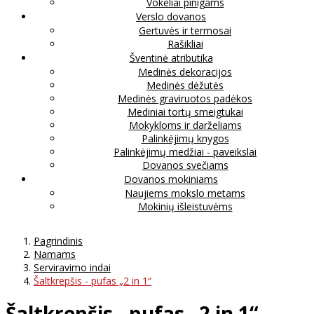
Vokeliai pinigams
Verslo dovanos
Gertuvės ir termosai
Rašikliai
Šventinė atributika
Medinės dekoracijos
Medinės dėžutės
Medinės graviruotos padėkos
Mediniai tortų smeigtukai
Mokykloms ir darželiams
Palinkėjimų knygos
Palinkėjimų medžiai - paveikslai
Dovanos svečiams
Dovanos mokiniams
Naujiems mokslo metams
Mokinių išleistuvėms
Pagrindinis
Namams
Serviravimo indai
Šaltkrepšis - pufas „2 in 1“
Šaltkrepšis - pufas „2 in 1“