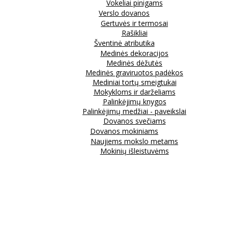
Vokeliai pinigams
Verslo dovanos
Gertuvės ir termosai
Rašikliai
Šventinė atributika
Medinės dekoracijos
Medinės dėžutės
Medinės graviruotos padėkos
Mediniai tortų smeigtukai
Mokykloms ir darželiams
Palinkėjimų knygos
Palinkėjimų medžiai - paveikslai
Dovanos svečiams
Dovanos mokiniams
Naujiems mokslo metams
Mokinių išleistuvėms