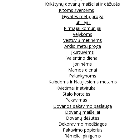
Krikštynų dovanų maišeliai ir dėžutės
Kitoms šventėms
Gyvatės metų proga
Jubiliejui
Pirmajai komunijai
Velykoms
Vestuvių metinėms
Arklio metų proga
Įkurtuvėms
Valentino dienai
Joninėms
Mamos dienai
Palankynoms
Kalėdoms ir Naujiesiems metams
Kvietimai ir atvirukai
Stalo kortelės
Pakavimas
Dovanos pakavimo paslauga
Dovanų maišeliai
Dovanų dėžutės
Dekoravimo medžiagos
Pakavimo popierius
Rėmeliai pinigams