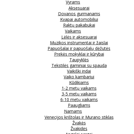
Vyrams
Aksesuarai
Dovanos gurmanams
Kvapai automobiliui
Raktų pakabukai
Vaikams
Lėlės ir aksesuarai
Muzikos instrumentai ir žaislai
Papuošalai ir papuošalų dėžutės
Prekės mokyklai ir kūrybai
Taupyklės
Tekstilės gaminiai su spauda
Vaikiški indai
Vaiko kambariui
Kūdikiams
1-2 metų vaikams
3-5 metų vaikams
6-10 metų vaikams
Paaugliams
Namams
Venecijos krištolas ir Murano stiklas
Žvakės
Žvakidės