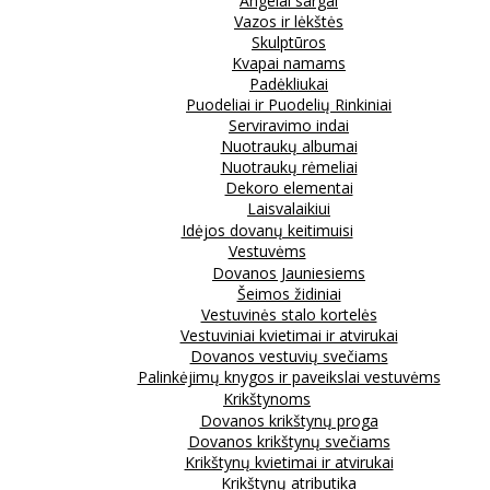
Angelai sargai
Vazos ir lėkštės
Skulptūros
Kvapai namams
Padėkliukai
Puodeliai ir Puodelių Rinkiniai
Serviravimo indai
Nuotraukų albumai
Nuotraukų rėmeliai
Dekoro elementai
Laisvalaikiui
Idėjos dovanų keitimuisi
Vestuvėms
Dovanos Jauniesiems
Šeimos židiniai
Vestuvinės stalo kortelės
Vestuviniai kvietimai ir atvirukai
Dovanos vestuvių svečiams
Palinkėjimų knygos ir paveikslai vestuvėms
Krikštynoms
Dovanos krikštynų proga
Dovanos krikštynų svečiams
Krikštynų kvietimai ir atvirukai
Krikštynų atributika