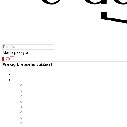
Mano paskyra
00
€0
0
Prekių krepšelis tuščias!