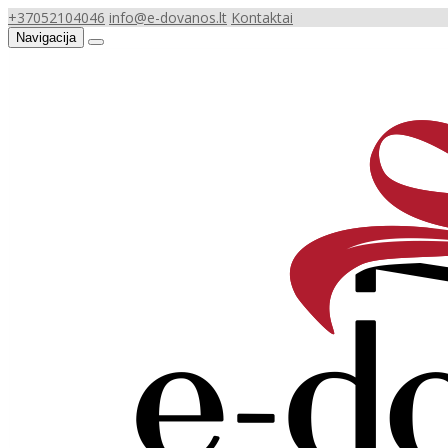
+37052104046
info@e-dovanos.lt
Kontaktai
Navigacija