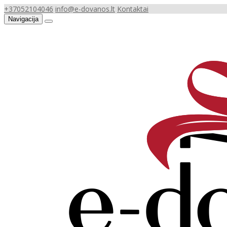
+37052104046
info@e-dovanos.lt
Kontaktai
Navigacija