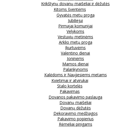
Krikštynų dovanų maišeliai ir dėžutės
Kitoms šventėms
Gyvatės metų proga
Jubiliejui
Pirmajai komunijai
Velykoms
Vestuvių metinėms
Arklio metų proga
Įkurtuvėms
Valentino dienai
Joninėms
Mamos dienai
Palankynoms
Kalėdoms ir Naujiesiems metams
Kvietimai ir atvirukai
Stalo kortelės
Pakavimas
Dovanos pakavimo paslauga
Dovanų maišeliai
Dovanų dėžutės
Dekoravimo medžiagos
Pakavimo popierius
Rėmeliai pinigams