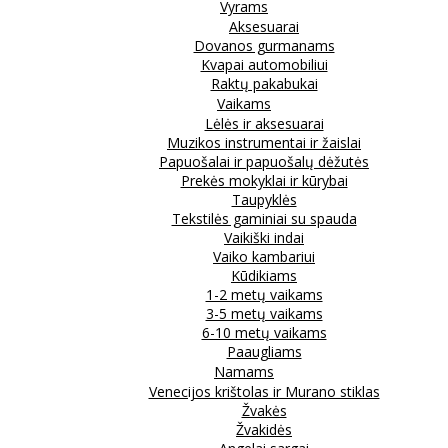
Vyrams
Aksesuarai
Dovanos gurmanams
Kvapai automobiliui
Raktų pakabukai
Vaikams
Lėlės ir aksesuarai
Muzikos instrumentai ir žaislai
Papuošalai ir papuošalų dėžutės
Prekės mokyklai ir kūrybai
Taupyklės
Tekstilės gaminiai su spauda
Vaikiški indai
Vaiko kambariui
Kūdikiams
1-2 metų vaikams
3-5 metų vaikams
6-10 metų vaikams
Paaugliams
Namams
Venecijos krištolas ir Murano stiklas
Žvakės
Žvakidės