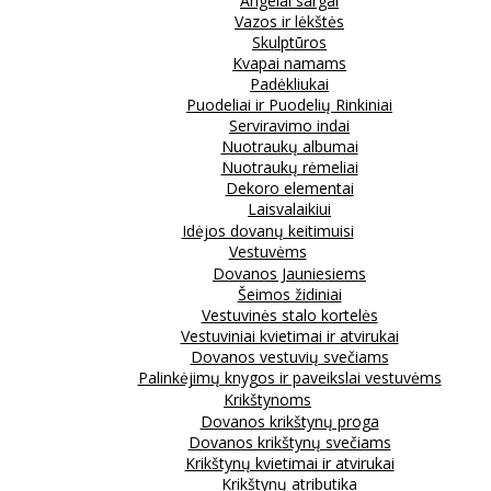
Angelai sargai
Vazos ir lėkštės
Skulptūros
Kvapai namams
Padėkliukai
Puodeliai ir Puodelių Rinkiniai
Serviravimo indai
Nuotraukų albumai
Nuotraukų rėmeliai
Dekoro elementai
Laisvalaikiui
Idėjos dovanų keitimuisi
Vestuvėms
Dovanos Jauniesiems
Šeimos židiniai
Vestuvinės stalo kortelės
Vestuviniai kvietimai ir atvirukai
Dovanos vestuvių svečiams
Palinkėjimų knygos ir paveikslai vestuvėms
Krikštynoms
Dovanos krikštynų proga
Dovanos krikštynų svečiams
Krikštynų kvietimai ir atvirukai
Krikštynų atributika