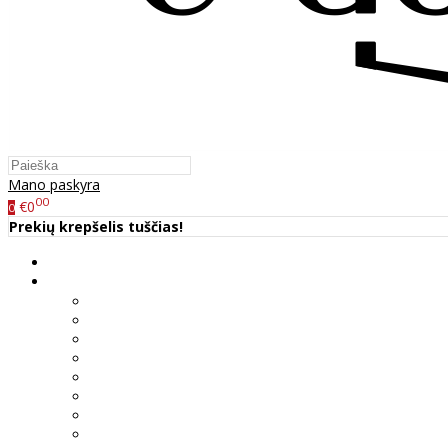
Mano paskyra
00
€0
0
Prekių krepšelis tuščias!