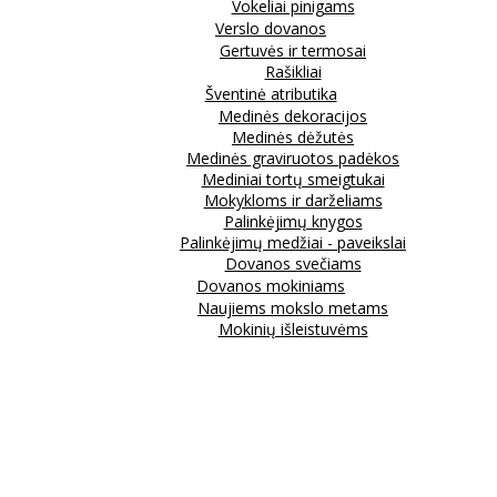
Vokeliai pinigams
Verslo dovanos
Gertuvės ir termosai
Rašikliai
Šventinė atributika
Medinės dekoracijos
Medinės dėžutės
Medinės graviruotos padėkos
Mediniai tortų smeigtukai
Mokykloms ir darželiams
Palinkėjimų knygos
Palinkėjimų medžiai - paveikslai
Dovanos svečiams
Dovanos mokiniams
Naujiems mokslo metams
Mokinių išleistuvėms