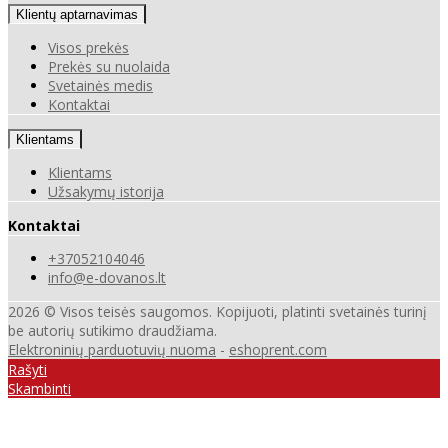
Klientų aptarnavimas
Visos prekės
Prekės su nuolaida
Svetainės medis
Kontaktai
Klientams
Klientams
Užsakymų istorija
Kontaktai
+37052104046
info@e-dovanos.lt
2026 © Visos teisės saugomos. Kopijuoti, platinti svetainės turinį
be autorių sutikimo draudžiama.
Elektroninių parduotuvių nuoma
-
eshoprent.com
Rašyti
Skambinti