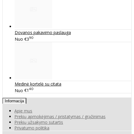
Dovanos pakavimo paslauga
90
Nuo
€3
Medinė kortelė su citata
40
Nuo
€1
Informacija
Apie mus
Prekių apmokėjimas / pristatymas / grąžinimas
Prekių užsakymo sutartis
Privatumo politika