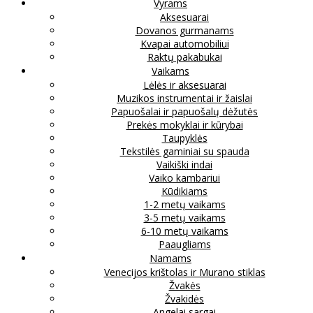
Vyrams
Aksesuarai
Dovanos gurmanams
Kvapai automobiliui
Raktų pakabukai
Vaikams
Lėlės ir aksesuarai
Muzikos instrumentai ir žaislai
Papuošalai ir papuošalų dėžutės
Prekės mokyklai ir kūrybai
Taupyklės
Tekstilės gaminiai su spauda
Vaikiški indai
Vaiko kambariui
Kūdikiams
1-2 metų vaikams
3-5 metų vaikams
6-10 metų vaikams
Paaugliams
Namams
Venecijos krištolas ir Murano stiklas
Žvakės
Žvakidės
Angelai sargai