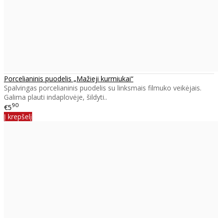
Porcelianinis puodelis „Mažieji kurmiukai“
Spalvingas porcelianinis puodelis su linksmais filmuko veikėjais.
Galima plauti indaplovėje, šildyti..
90
€5
Į krepšelį