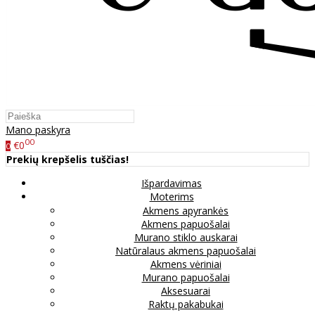
Mano paskyra
00
€0
0
Prekių krepšelis tuščias!
Išpardavimas
Moterims
Akmens apyrankės
Akmens papuošalai
Murano stiklo auskarai
Natūralaus akmens papuošalai
Akmens vėriniai
Murano papuošalai
Aksesuarai
Raktų pakabukai