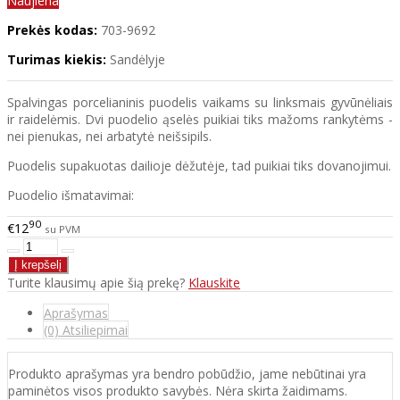
Naujiena
Prekės kodas:
703-9692
Turimas kiekis:
Sandėlyje
Spalvingas porcelianinis puodelis vaikams su linksmais gyvūnėliais
ir raidelėmis. Dvi puodelio ąselės puikiai tiks mažoms rankytėms -
nei pienukas, nei arbatytė neišsipils.
Puodelis supakuotas dailioje dėžutėje, tad puikiai tiks dovanojimui.
Puodelio išmatavimai:
90
€12
su PVM
Turite klausimų apie šią prekę?
Klauskite
Aprašymas
(0) Atsiliepimai
Produkto aprašymas yra bendro pobūdžio, jame nebūtinai yra
paminėtos visos produkto savybės. Nėra skirta žaidimams.