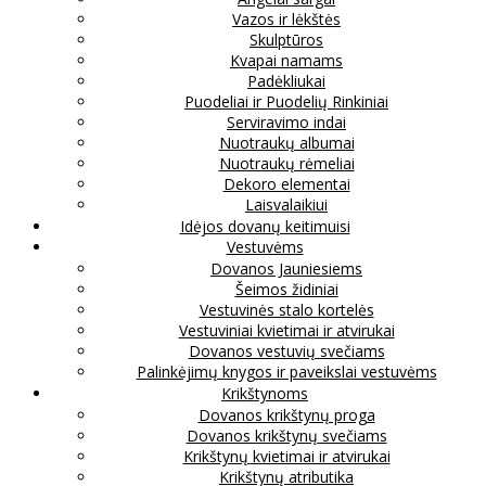
Vazos ir lėkštės
Skulptūros
Kvapai namams
Padėkliukai
Puodeliai ir Puodelių Rinkiniai
Serviravimo indai
Nuotraukų albumai
Nuotraukų rėmeliai
Dekoro elementai
Laisvalaikiui
Idėjos dovanų keitimuisi
Vestuvėms
Dovanos Jauniesiems
Šeimos židiniai
Vestuvinės stalo kortelės
Vestuviniai kvietimai ir atvirukai
Dovanos vestuvių svečiams
Palinkėjimų knygos ir paveikslai vestuvėms
Krikštynoms
Dovanos krikštynų proga
Dovanos krikštynų svečiams
Krikštynų kvietimai ir atvirukai
Krikštynų atributika