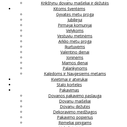
Krikštynų dovanų maišeliai ir dėžutės
Kitoms šventėms
Gyvatės metų proga
Jubiliejui
Pirmajai komunijai
Velykoms
Vestuvių metinėms
Arklio metų proga
Įkurtuvėms
Valentino dienai
Joninėms
Mamos dienai
Palankynoms
Kalėdoms ir Naujiesiems metams
Kvietimai ir atvirukai
Stalo kortelės
Pakavimas
Dovanos pakavimo paslauga
Dovanų maišeliai
Dovanų dėžutės
Dekoravimo medžiagos
Pakavimo popierius
Rėmeliai pinigams