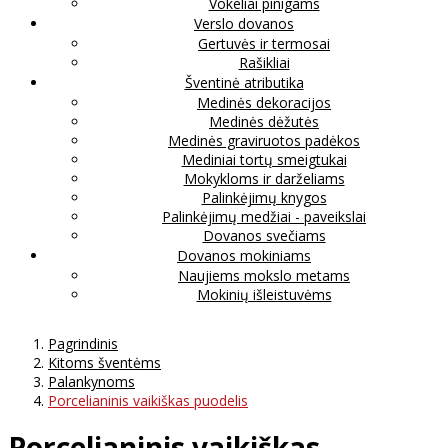
Vokeliai pinigams
Verslo dovanos
Gertuvės ir termosai
Rašikliai
Šventinė atributika
Medinės dekoracijos
Medinės dėžutės
Medinės graviruotos padėkos
Mediniai tortų smeigtukai
Mokykloms ir darželiams
Palinkėjimų knygos
Palinkėjimų medžiai - paveikslai
Dovanos svečiams
Dovanos mokiniams
Naujiems mokslo metams
Mokinių išleistuvėms
Pagrindinis
Kitoms šventėms
Palankynoms
Porcelianinis vaikiškas puodelis
Porcelianinis vaikiškas