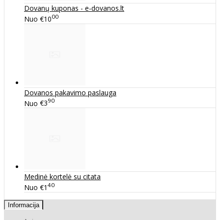
Dovanų kuponas - e-dovanos.lt
00
Nuo
€10
Dovanos pakavimo paslauga
90
Nuo
€3
Medinė kortelė su citata
40
Nuo
€1
Informacija