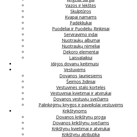
Vazos ir lėkštės
Skulptūros
Kvapai namams
Padėkliukai
Puodeliai ir Puodelių Rinkiniai
Serviravimo indai
Nuotraukų albumai
Nuotraukų rėmeliai
Dekoro elementai
Laisvalaikiui
Idėjos dovanų keitimuisi
Vestuvėms
Dovanos Jauniesiems
Šeimos židiniai
Vestuvinės stalo kortelės
Vestuviniai kvietimai ir atvirukai
Dovanos vestuvių svečiams
Palinkėjimų knygos ir paveikslai vestuvėms
Krikštynoms
Dovanos krikštynų proga
Dovanos krikštynų svečiams
Krikštynų kvietimai ir atvirukai
Krikštynų atributika