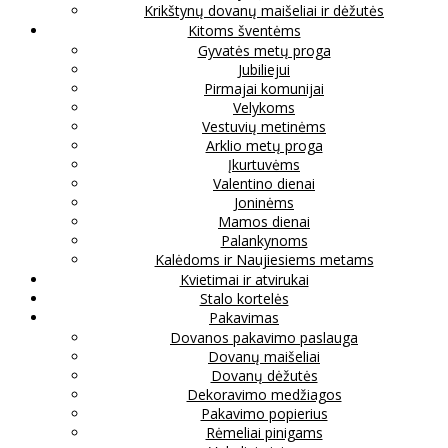
Krikštynų dovanų maišeliai ir dėžutės
Kitoms šventėms
Gyvatės metų proga
Jubiliejui
Pirmajai komunijai
Velykoms
Vestuvių metinėms
Arklio metų proga
Įkurtuvėms
Valentino dienai
Joninėms
Mamos dienai
Palankynoms
Kalėdoms ir Naujiesiems metams
Kvietimai ir atvirukai
Stalo kortelės
Pakavimas
Dovanos pakavimo paslauga
Dovanų maišeliai
Dovanų dėžutės
Dekoravimo medžiagos
Pakavimo popierius
Rėmeliai pinigams