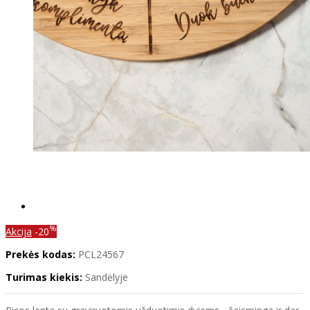
%
Akcija
-20
Prekės kodas:
PCL24567
Turimas kiekis:
Sandėlyje