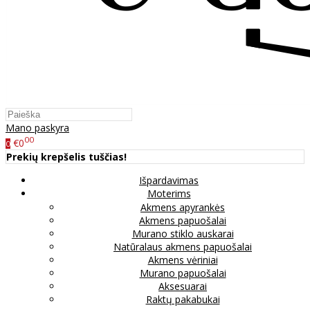
Mano paskyra
00
€0
0
Prekių krepšelis tuščias!
Išpardavimas
Moterims
Akmens apyrankės
Akmens papuošalai
Murano stiklo auskarai
Natūralaus akmens papuošalai
Akmens vėriniai
Murano papuošalai
Aksesuarai
Raktų pakabukai