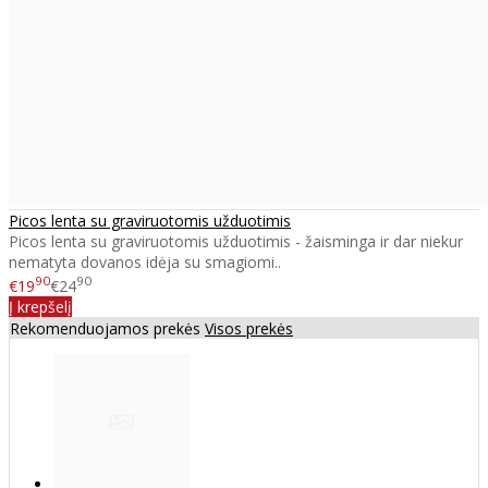
Picos lenta su graviruotomis užduotimis
Picos lenta su graviruotomis užduotimis - žaisminga ir dar niekur
nematyta dovanos idėja su smagiomi..
90
90
€19
€24
Į krepšelį
Rekomenduojamos prekės
Visos prekės