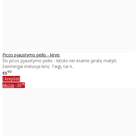
Picos pjaustymo peilis - kirvis
Šis picos pjaustymo peilis - kitoks nei esame įpratę matyti:
žaismingai imituoja kirvį. Taigi, tai n..
90
€6
Į krepšelį
%
Akcija
-20