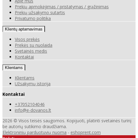
Apie mus
Prekių apmokėjimas / pristatymas / grąžinimas
Prekių užsakymo sutartis
Privatumo politika
Klientų aptarnavimas
Visos prekės
Prekės su nuolaida
Svetainės medis
Kontaktai
Klientams
Klientams
Užsakymų istorija
Kontaktai
+37052104046
info@e-dovanos.lt
2026 © Visos teisės saugomos. Kopijuoti, platinti svetainės turinį
be autorių sutikimo draudžiama.
Elektroninių parduotuvių nuoma
-
eshoprent.com