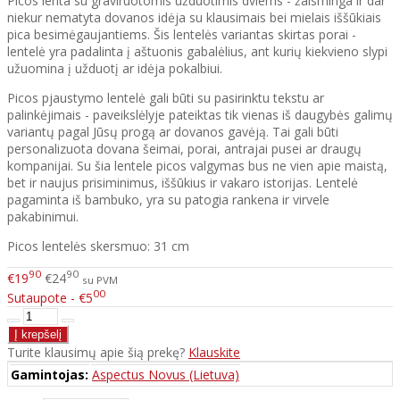
Picos lenta su graviruotomis užduotimis dviems - žaisminga ir dar
niekur nematyta dovanos idėja su klausimais bei mielais iššūkiais
pica besimėgaujantiems. Šis lentelės variantas skirtas porai -
lentelė yra padalinta į aštuonis gabalėlius, ant kurių kiekvieno slypi
užuomina į užduotį ar idėja pokalbiui.
Picos pjaustymo lentelė gali būti su pasirinktu tekstu ar
palinkėjimais - paveikslėlyje pateiktas tik vienas iš daugybės galimų
variantų pagal Jūsų progą ar dovanos gavėją. Tai gali būti
personalizuota dovana šeimai, porai, antrajai pusei ar draugų
kompanijai. Su šia lentele picos valgymas bus ne vien apie maistą,
bet ir naujus prisiminimus, iššūkius ir vakaro istorijas. Lentelė
pagaminta iš bambuko, yra su patogia rankena ir virvele
pakabinimui.
Picos lentelės skersmuo: 31 cm
90
90
€19
€24
su PVM
00
Sutaupote - €5
Turite klausimų apie šią prekę?
Klauskite
Gamintojas:
Aspectus Novus (Lietuva)