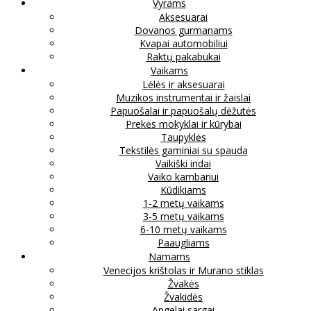
Vyrams
Aksesuarai
Dovanos gurmanams
Kvapai automobiliui
Raktų pakabukai
Vaikams
Lėlės ir aksesuarai
Muzikos instrumentai ir žaislai
Papuošalai ir papuošalų dėžutės
Prekės mokyklai ir kūrybai
Taupyklės
Tekstilės gaminiai su spauda
Vaikiški indai
Vaiko kambariui
Kūdikiams
1-2 metų vaikams
3-5 metų vaikams
6-10 metų vaikams
Paaugliams
Namams
Venecijos krištolas ir Murano stiklas
Žvakės
Žvakidės
Angelai sargai