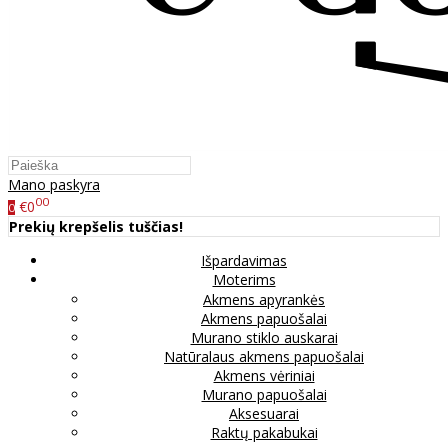
Mano paskyra
00
€0
0
Prekių krepšelis tuščias!
Išpardavimas
Moterims
Akmens apyrankės
Akmens papuošalai
Murano stiklo auskarai
Natūralaus akmens papuošalai
Akmens vėriniai
Murano papuošalai
Aksesuarai
Raktų pakabukai