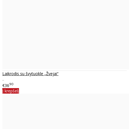
Laikrodis su švytuokle „Žvejai“
..
90
€36
Į krepšelį