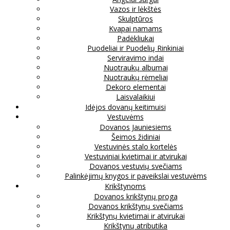
Vazos ir lėkštės
Skulptūros
Kvapai namams
Padėkliukai
Puodeliai ir Puodelių Rinkiniai
Serviravimo indai
Nuotraukų albumai
Nuotraukų rėmeliai
Dekoro elementai
Laisvalaikiui
Idėjos dovanų keitimuisi
Vestuvėms
Dovanos Jauniesiems
Šeimos židiniai
Vestuvinės stalo kortelės
Vestuviniai kvietimai ir atvirukai
Dovanos vestuvių svečiams
Palinkėjimų knygos ir paveikslai vestuvėms
Krikštynoms
Dovanos krikštynų proga
Dovanos krikštynų svečiams
Krikštynų kvietimai ir atvirukai
Krikštynų atributika