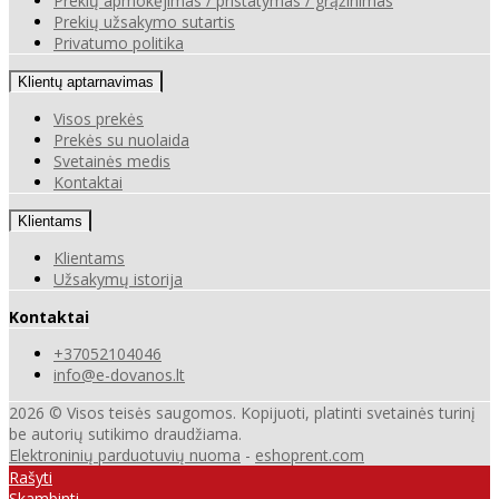
Prekių apmokėjimas / pristatymas / grąžinimas
Prekių užsakymo sutartis
Privatumo politika
Klientų aptarnavimas
Visos prekės
Prekės su nuolaida
Svetainės medis
Kontaktai
Klientams
Klientams
Užsakymų istorija
Kontaktai
+37052104046
info@e-dovanos.lt
2026 © Visos teisės saugomos. Kopijuoti, platinti svetainės turinį
be autorių sutikimo draudžiama.
Elektroninių parduotuvių nuoma
-
eshoprent.com
Rašyti
Skambinti