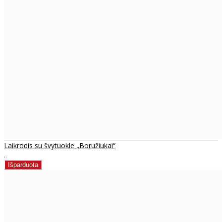
Laikrodis su švytuokle „Boružiukai“
..