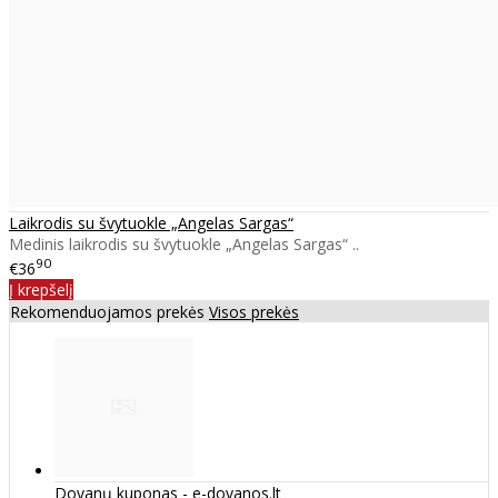
Laikrodis su švytuokle „Angelas Sargas“
Medinis laikrodis su švytuokle „Angelas Sargas“ ..
90
€36
Į krepšelį
Rekomenduojamos prekės
Visos prekės
Dovanų kuponas - e-dovanos.lt