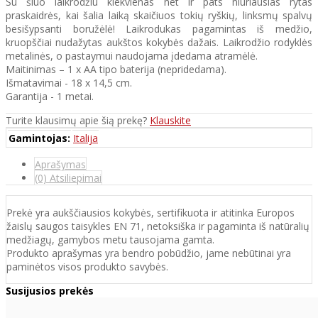
Su šiuo laikrodžiu kiekvienas net ir pats niūriausias rytas
praskaidrės, kai šalia laiką skaičiuos tokių ryškių, linksmų spalvų
besišypsanti boružėlė! Laikrodukas pagamintas iš medžio,
kruopščiai nudažytas aukštos kokybės dažais. Laikrodžio rodyklės
metalinės, o pastaymui naudojama įdedama atramėlė.
Maitinimas – 1 x AA tipo baterija (nepridedama).
Išmatavimai - 18 x 14,5 cm.
Garantija - 1 metai.
Turite klausimų apie šią prekę?
Klauskite
Gamintojas:
Italija
Aprašymas
(0) Atsiliepimai
Prekė yra aukščiausios kokybės, sertifikuota ir atitinka Europos
žaislų saugos taisykles EN 71, netoksiška ir pagaminta iš natūralių
medžiagų, gamybos metu tausojama gamta.
Produkto aprašymas yra bendro pobūdžio, jame nebūtinai yra
paminėtos visos produkto savybės.
Susijusios prekės