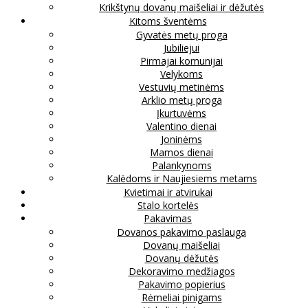
Krikštynų dovanų maišeliai ir dėžutės
Kitoms šventėms
Gyvatės metų proga
Jubiliejui
Pirmajai komunijai
Velykoms
Vestuvių metinėms
Arklio metų proga
Įkurtuvėms
Valentino dienai
Joninėms
Mamos dienai
Palankynoms
Kalėdoms ir Naujiesiems metams
Kvietimai ir atvirukai
Stalo kortelės
Pakavimas
Dovanos pakavimo paslauga
Dovanų maišeliai
Dovanų dėžutės
Dekoravimo medžiagos
Pakavimo popierius
Rėmeliai pinigams