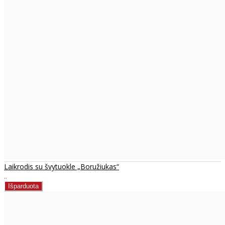
Laikrodis su švytuokle „Boružiukas“
..