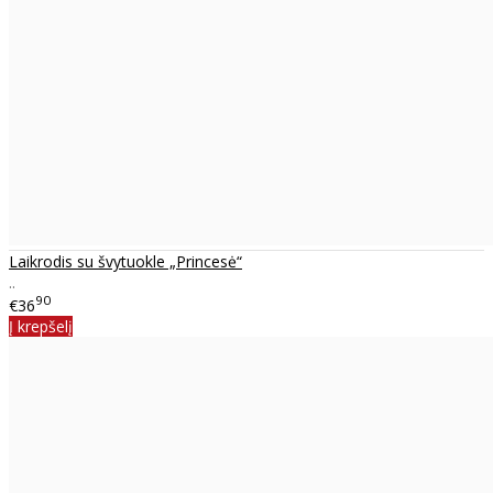
Laikrodis su švytuokle „Princesė“
..
90
€36
Į krepšelį