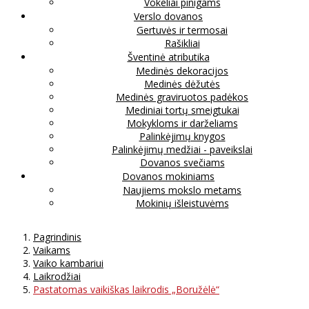
Vokeliai pinigams
Verslo dovanos
Gertuvės ir termosai
Rašikliai
Šventinė atributika
Medinės dekoracijos
Medinės dėžutės
Medinės graviruotos padėkos
Mediniai tortų smeigtukai
Mokykloms ir darželiams
Palinkėjimų knygos
Palinkėjimų medžiai - paveikslai
Dovanos svečiams
Dovanos mokiniams
Naujiems mokslo metams
Mokinių išleistuvėms
Pagrindinis
Vaikams
Vaiko kambariui
Laikrodžiai
Pastatomas vaikiškas laikrodis „Boružėlė“