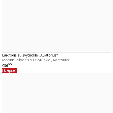
Laikrodis su švytuokle „Aviatorius“
Medinis laikrodis su švytuokle „Aviatorius“ ..
90
€36
Į krepšelį