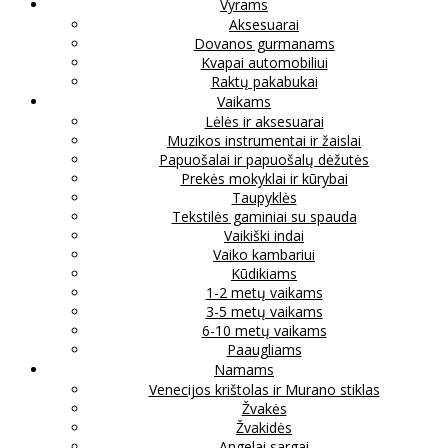
Vyrams
Aksesuarai
Dovanos gurmanams
Kvapai automobiliui
Raktų pakabukai
Vaikams
Lėlės ir aksesuarai
Muzikos instrumentai ir žaislai
Papuošalai ir papuošalų dėžutės
Prekės mokyklai ir kūrybai
Taupyklės
Tekstilės gaminiai su spauda
Vaikiški indai
Vaiko kambariui
Kūdikiams
1-2 metų vaikams
3-5 metų vaikams
6-10 metų vaikams
Paaugliams
Namams
Venecijos krištolas ir Murano stiklas
Žvakės
Žvakidės
Angelai sargai