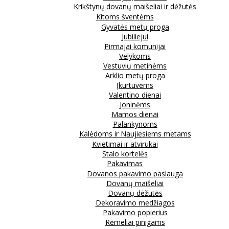
Krikštynų dovanų maišeliai ir dėžutės
Kitoms šventėms
Gyvatės metų proga
Jubiliejui
Pirmajai komunijai
Velykoms
Vestuvių metinėms
Arklio metų proga
Įkurtuvėms
Valentino dienai
Joninėms
Mamos dienai
Palankynoms
Kalėdoms ir Naujiesiems metams
Kvietimai ir atvirukai
Stalo kortelės
Pakavimas
Dovanos pakavimo paslauga
Dovanų maišeliai
Dovanų dėžutės
Dekoravimo medžiagos
Pakavimo popierius
Rėmeliai pinigams