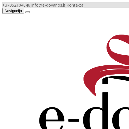
+37052104046
info@e-dovanos.lt
Kontaktai
Navigacija