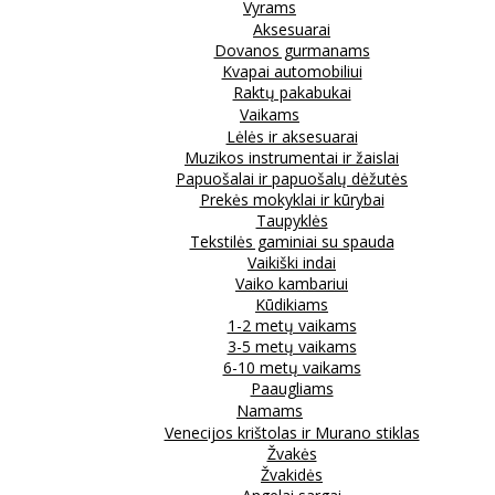
Vyrams
Aksesuarai
Dovanos gurmanams
Kvapai automobiliui
Raktų pakabukai
Vaikams
Lėlės ir aksesuarai
Muzikos instrumentai ir žaislai
Papuošalai ir papuošalų dėžutės
Prekės mokyklai ir kūrybai
Taupyklės
Tekstilės gaminiai su spauda
Vaikiški indai
Vaiko kambariui
Kūdikiams
1-2 metų vaikams
3-5 metų vaikams
6-10 metų vaikams
Paaugliams
Namams
Venecijos krištolas ir Murano stiklas
Žvakės
Žvakidės