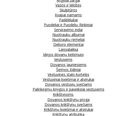
Angelai sargai
Vazos ir lėkštės
Skulptūros
Kvapai namams
Padėkliukai
Puodeliai ir Puodelių Rinkiniai
Serviravimo indai
Nuotraukų albumai
Nuotraukų rėmeliai
Dekoro elementai
Laisvalaikiui
Idėjos dovanų keitimuisi
Vestuvėms
Dovanos Jauniesiems
Šeimos židiniai
Vestuvinės stalo kortelės
Vestuviniai kvietimai ir atvirukai
Dovanos vestuvių svečiams
Palinkėjimų knygos ir paveikslai vestuvėms
Krikštynoms
Dovanos krikštynų proga
Dovanos krikštynų svečiams
Krikštynų kvietimai ir atvirukai
Krikštynų atributika