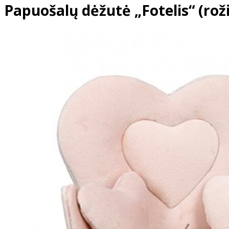
Papuošalų dėžutė „Fotelis“ (rož