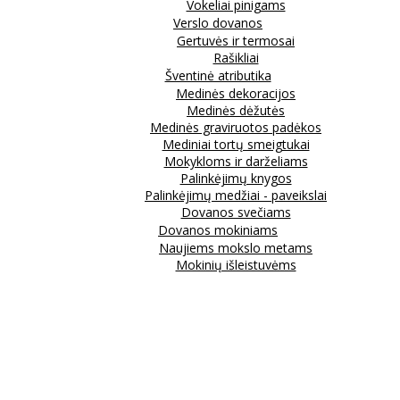
Vokeliai pinigams
Verslo dovanos
Gertuvės ir termosai
Rašikliai
Šventinė atributika
Medinės dekoracijos
Medinės dėžutės
Medinės graviruotos padėkos
Mediniai tortų smeigtukai
Mokykloms ir darželiams
Palinkėjimų knygos
Palinkėjimų medžiai - paveikslai
Dovanos svečiams
Dovanos mokiniams
Naujiems mokslo metams
Mokinių išleistuvėms