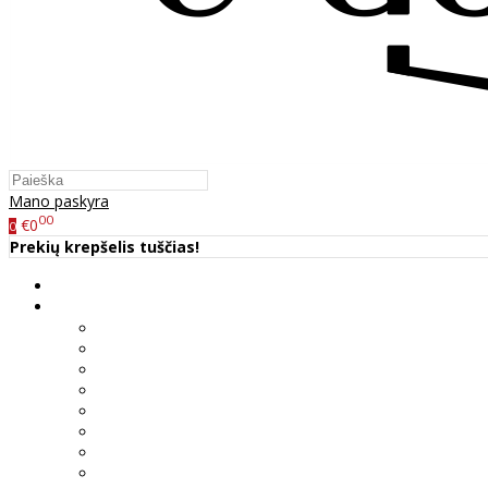
Mano paskyra
00
€0
0
Prekių krepšelis tuščias!