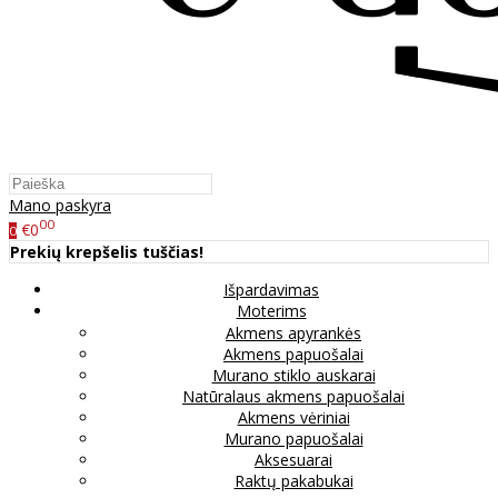
Mano paskyra
00
€0
0
Prekių krepšelis tuščias!
Išpardavimas
Moterims
Akmens apyrankės
Akmens papuošalai
Murano stiklo auskarai
Natūralaus akmens papuošalai
Akmens vėriniai
Murano papuošalai
Aksesuarai
Raktų pakabukai