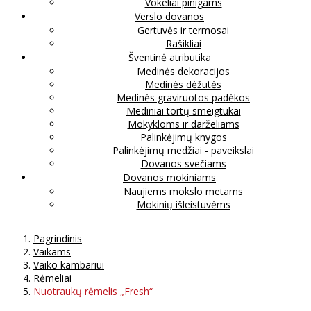
Vokeliai pinigams
Verslo dovanos
Gertuvės ir termosai
Rašikliai
Šventinė atributika
Medinės dekoracijos
Medinės dėžutės
Medinės graviruotos padėkos
Mediniai tortų smeigtukai
Mokykloms ir darželiams
Palinkėjimų knygos
Palinkėjimų medžiai - paveikslai
Dovanos svečiams
Dovanos mokiniams
Naujiems mokslo metams
Mokinių išleistuvėms
Pagrindinis
Vaikams
Vaiko kambariui
Rėmeliai
Nuotraukų rėmelis „Fresh“