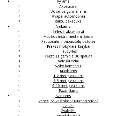
Vyrams
Aksesuarai
Dovanos gurmanams
Kvapai automobiliui
Raktų pakabukai
Vaikams
Lėlės ir aksesuarai
Muzikos instrumentai ir žaislai
Papuošalai ir papuošalų dėžutės
Prekės mokyklai ir kūrybai
Taupyklės
Tekstilės gaminiai su spauda
Vaikiški indai
Vaiko kambariui
Kūdikiams
1-2 metų vaikams
3-5 metų vaikams
6-10 metų vaikams
Paaugliams
Namams
Venecijos krištolas ir Murano stiklas
Žvakės
Žvakidės
Angelai sargai