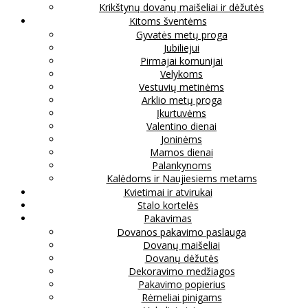
Krikštynų dovanų maišeliai ir dėžutės
Kitoms šventėms
Gyvatės metų proga
Jubiliejui
Pirmajai komunijai
Velykoms
Vestuvių metinėms
Arklio metų proga
Įkurtuvėms
Valentino dienai
Joninėms
Mamos dienai
Palankynoms
Kalėdoms ir Naujiesiems metams
Kvietimai ir atvirukai
Stalo kortelės
Pakavimas
Dovanos pakavimo paslauga
Dovanų maišeliai
Dovanų dėžutės
Dekoravimo medžiagos
Pakavimo popierius
Rėmeliai pinigams