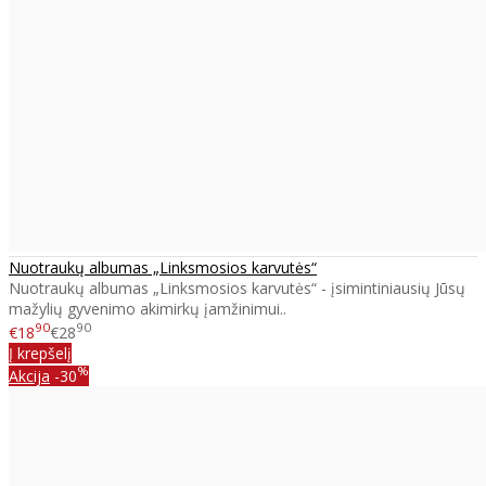
Nuotraukų albumas „Linksmosios karvutės“
Nuotraukų albumas „Linksmosios karvutės“ - įsimintiniausių Jūsų
mažylių gyvenimo akimirkų įamžinimui..
90
90
€18
€28
Į krepšelį
%
Akcija
-30