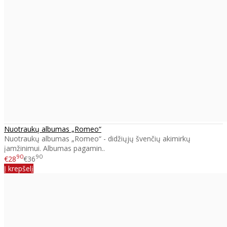
Nuotraukų albumas „Romeo“
Nuotraukų albumas „Romeo“ - didžiųjų švenčių akimirkų
įamžinimui. Albumas pagamin..
90
90
€28
€36
Į krepšelį