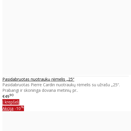
Pasidabruotas nuotraukų rėmelis „25“
Pasidabruotas Pierre Cardin nuotraukų rėmelis su užrašu „25“.
Prabangi ir skoninga dovana metinių pr..
90
€49
Į krepšelį
%
Akcija
-10