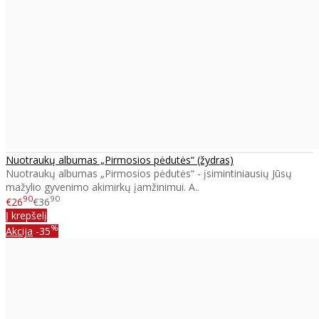
Nuotraukų albumas „Pirmosios pėdutės“ (žydras)
Nuotraukų albumas „Pirmosios pėdutės“ - įsimintiniausių Jūsų
mažylio gyvenimo akimirkų įamžinimui. A..
90
90
€26
€36
Į krepšelį
%
Akcija
-35