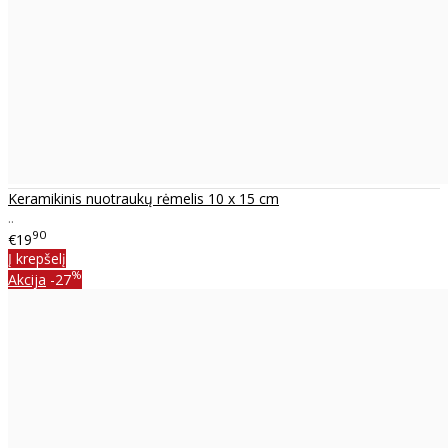
Keramikinis nuotraukų rėmelis 10 x 15 cm
..
90
€19
Į krepšelį
%
Akcija
-27