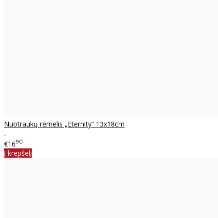
Nuotraukų rėmelis „Eternity“ 13x18cm
..
90
€16
Į krepšelį