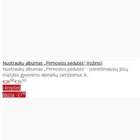
Nuotraukų albumas „Pirmosios pėdutės“ (rožinis)
Nuotraukų albumas „Pirmosios pėdutės“ - įsimintiniausių Jūsų
mažylės gyvenimo akimirkų įamžinimui. A..
90
90
€26
€36
Į krepšelį
%
Akcija
-27