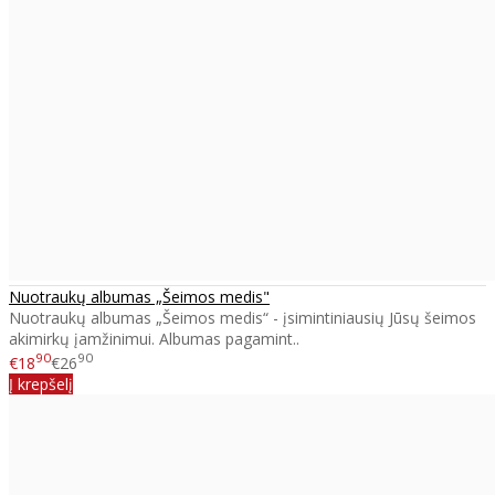
Nuotraukų albumas „Šeimos medis"
Nuotraukų albumas „Šeimos medis“ - įsimintiniausių Jūsų šeimos
akimirkų įamžinimui. Albumas pagamint..
90
90
€18
€26
Į krepšelį