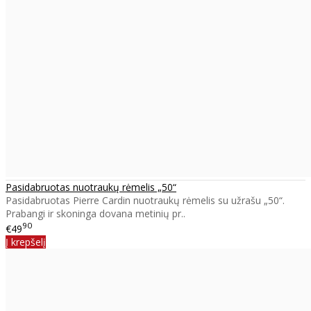
Pasidabruotas nuotraukų rėmelis „50“
Pasidabruotas Pierre Cardin nuotraukų rėmelis su užrašu „50“.
Prabangi ir skoninga dovana metinių pr..
90
€49
Į krepšelį