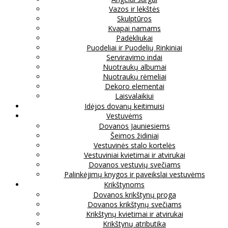
Vazos ir lėkštės
Skulptūros
Kvapai namams
Padėkliukai
Puodeliai ir Puodelių Rinkiniai
Serviravimo indai
Nuotraukų albumai
Nuotraukų rėmeliai
Dekoro elementai
Laisvalaikiui
Idėjos dovanų keitimuisi
Vestuvėms
Dovanos Jauniesiems
Šeimos židiniai
Vestuvinės stalo kortelės
Vestuviniai kvietimai ir atvirukai
Dovanos vestuvių svečiams
Palinkėjimų knygos ir paveikslai vestuvėms
Krikštynoms
Dovanos krikštynų proga
Dovanos krikštynų svečiams
Krikštynų kvietimai ir atvirukai
Krikštynų atributika