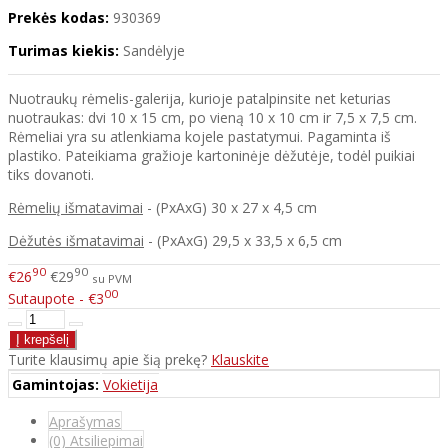
Prekės kodas:
930369
Turimas kiekis:
Sandėlyje
Nuotraukų rėmelis-galerija, kurioje patalpinsite net keturias
nuotraukas: dvi 10 x 15 cm, po vieną 10 x 10 cm ir 7,5 x 7,5 cm.
Rėmeliai yra su atlenkiama kojele pastatymui. Pagaminta iš
plastiko. Pateikiama gražioje kartoninėje dėžutėje, todėl puikiai
tiks dovanoti.
Rėmelių išmatavimai
- (PxAxG) 30 x 27 x 4,5 cm
Dėžutės išmatavimai
- (PxAxG) 29,5 x 33,5 x 6,5 cm
90
90
€26
€29
su PVM
00
Sutaupote - €3
Turite klausimų apie šią prekę?
Klauskite
Gamintojas:
Vokietija
Aprašymas
(0) Atsiliepimai