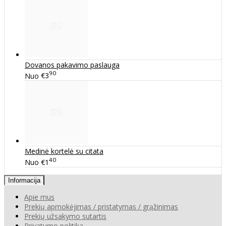
Dovanos pakavimo paslauga
90
Nuo
€3
Medinė kortelė su citata
40
Nuo
€1
Informacija
Apie mus
Prekių apmokėjimas / pristatymas / grąžinimas
Prekių užsakymo sutartis
Privatumo politika