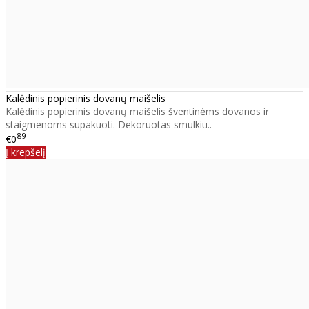
Kalėdinis popierinis dovanų maišelis
Kalėdinis popierinis dovanų maišelis šventinėms dovanos ir
staigmenoms supakuoti. Dekoruotas smulkiu..
89
€0
Į krepšelį