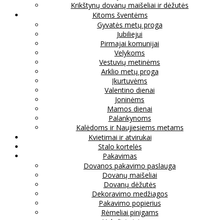
Krikštynų dovanų maišeliai ir dėžutės
Kitoms šventėms
Gyvatės metų proga
Jubiliejui
Pirmajai komunijai
Velykoms
Vestuvių metinėms
Arklio metų proga
Įkurtuvėms
Valentino dienai
Joninėms
Mamos dienai
Palankynoms
Kalėdoms ir Naujiesiems metams
Kvietimai ir atvirukai
Stalo kortelės
Pakavimas
Dovanos pakavimo paslauga
Dovanų maišeliai
Dovanų dėžutės
Dekoravimo medžiagos
Pakavimo popierius
Rėmeliai pinigams