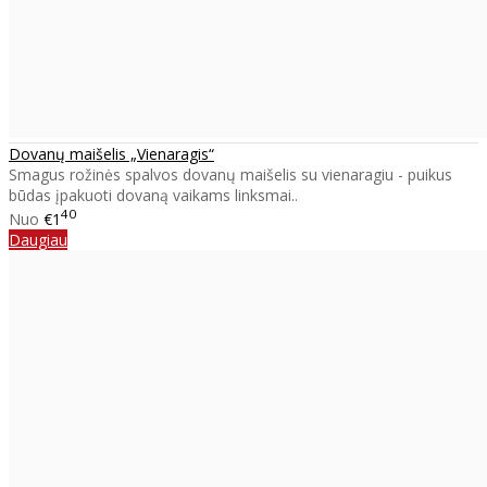
Dovanų maišelis „Vienaragis“
Smagus rožinės spalvos dovanų maišelis su vienaragiu - puikus
būdas įpakuoti dovaną vaikams linksmai..
40
Nuo
€1
Daugiau