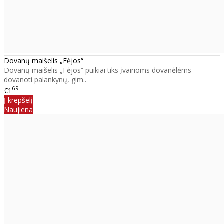
Dovanų maišelis „Fėjos“
Dovanų maišelis „Fėjos“ puikiai tiks įvairioms dovanėlėms
dovanoti palankynų, gim..
69
€1
Į krepšelį
Naujiena