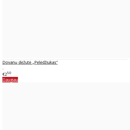
Dovanų dėžutė „Pelėdžiukas“
..
50
€2
Daugiau