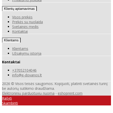
Klientų aptarnavimas
Visos prekės
Prekės su nuolaida
Svetainės medis
Kontaktai
Klientams
Klientams
Užsakymų istorija
Kontaktai
+37052104046
info@e-dovanos.lt
2026 © Visos teisės saugomos. Kopijuoti, platinti svetainės turinį
be autorių sutikimo draudžiama.
Elektroninių parduotuvių nuoma
-
eshoprent.com
Rašyti
Skambinti