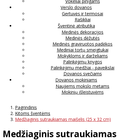
Vokeliai pinigams
Verslo dovanos
Gertuvės ir termosai
Rašikliai
Šventinė atributika
Medinės dekoracijos
Medinės dėžutės
Medinės graviruotos padėkos
Mediniai tortų smeigtukai
Mokykloms ir darželiams
Palinkėjimų knygos
Palinkėjimų medžiai - paveikslai
Dovanos svečiams
Dovanos mokiniams
Naujiems mokslo metams
Mokinių išleistuvėms
Pagrindinis
Kitoms šventėms
Medžiaginis sutraukiamas maišelis (25 x 32 cm)
Medžiaginis sutraukiamas