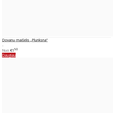
Dovanų maišelis „Plunksna“
..
50
Nuo
€1
Daugiau