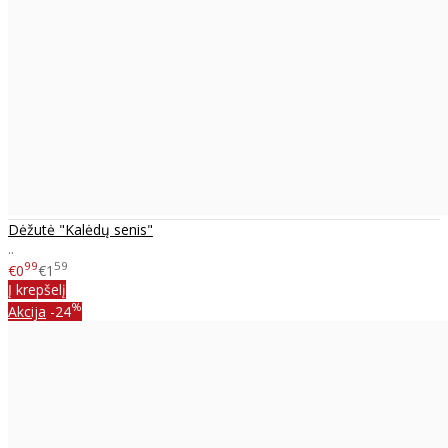
Dėžutė "Kalėdų senis"
..
99
59
€0
€1
Į krepšelį
%
Akcija
-24