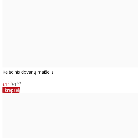
Kalėdinis dovanų maišelis
..
29
69
€1
€1
Į krepšelį