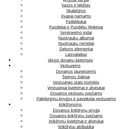
Vazos ir lėkštės
Skulptūros
Kvapai namams
Padėkliukai
Puodeliai ir Puodelių Rinkiniai
Serviravimo indai
Nuotraukų albumai
Nuotraukų rėmeliai
Dekoro elementai
Laisvalaikiui
Idėjos dovanų keitimuisi
Vestuvėms
Dovanos Jauniesiems
Šeimos židiniai
Vestuvinės stalo kortelės
Vestuviniai kvietimai ir atvirukai
Dovanos vestuvių svečiams
Palinkėjimų knygos ir paveikslai vestuvėms
Krikštynoms
Dovanos krikštynų proga
Dovanos krikštynų svečiams
Krikštynų kvietimai ir atvirukai
Krikštynų atributika