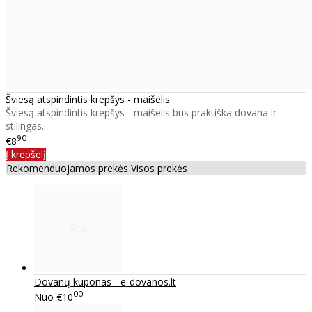
Šviesą atspindintis krepšys - maišelis
Šviesą atspindintis krepšys - maišelis bus praktiška dovana ir
stilingas..
90
€8
Į krepšelį
Rekomenduojamos prekės
Visos prekės
Dovanų kuponas - e-dovanos.lt
00
Nuo
€10