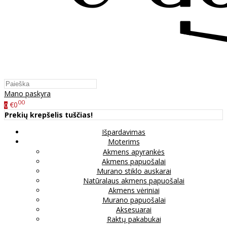
Mano paskyra
00
€0
0
Prekių krepšelis tuščias!
Išpardavimas
Moterims
Akmens apyrankės
Akmens papuošalai
Murano stiklo auskarai
Natūralaus akmens papuošalai
Akmens vėriniai
Murano papuošalai
Aksesuarai
Raktų pakabukai