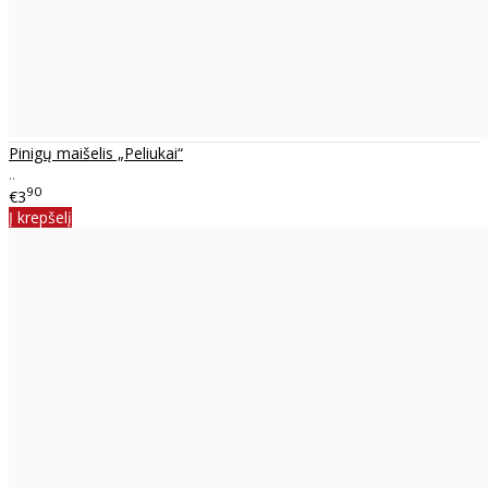
Pinigų maišelis „Peliukai“
..
90
€3
Į krepšelį