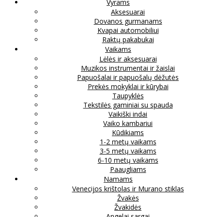
Vyrams
Aksesuarai
Dovanos gurmanams
Kvapai automobiliui
Raktų pakabukai
Vaikams
Lėlės ir aksesuarai
Muzikos instrumentai ir žaislai
Papuošalai ir papuošalų dėžutės
Prekės mokyklai ir kūrybai
Taupyklės
Tekstilės gaminiai su spauda
Vaikiški indai
Vaiko kambariui
Kūdikiams
1-2 metų vaikams
3-5 metų vaikams
6-10 metų vaikams
Paaugliams
Namams
Venecijos krištolas ir Murano stiklas
Žvakės
Žvakidės
Angelai sargai