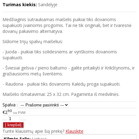
Turimas kiekis:
Sandėlyje
Medžiaginis sutraukiamas maišelis puikiai tiks dovanoms
supakuoti įvairiomis progomis. Tai ne tik originali, bet ir tvaresnė
dovanų pakavimo alternatyva.
Siūlome trijų spalvų maišelius:
- Juoda - puikiai tiks solidesnėms ar vyriškoms dovanoms
supakuoti.
- Šviesiai gelsva / pieno baltumo - galite pritaikyti ir Krikštynoms, ir
gražiausioms metų šventėms.
- Raudona - puikiai tiks dovanoms Kalėdų proga supakuoti.
Maišelio išmatavimai: 25 x 32 cm. Pagaminta iš medvilnės.
Spalva :
90
€2
su PVM
Turite klausimų apie šią prekę?
Klauskite
Kilmės šalis:
Lietuva