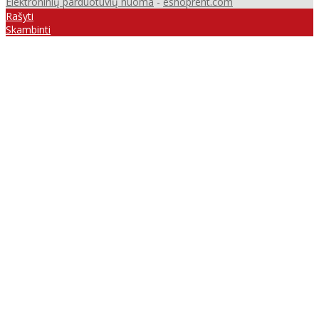
Elektroninių parduotuvių nuoma
-
eshoprent.com
Rašyti
Skambinti