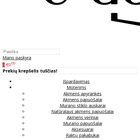
Mano paskyra
00
€0
0
Prekių krepšelis tuščias!
Išpardavimas
Moterims
Akmens apyrankės
Akmens papuošalai
Murano stiklo auskarai
Natūralaus akmens papuošalai
Akmens vėriniai
Murano papuošalai
Aksesuarai
Raktų pakabukai