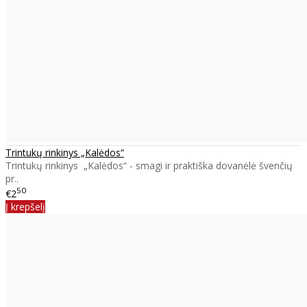
Trintukų rinkinys „Kalėdos“
Trintukų rinkinys „Kalėdos“ - smagi ir praktiška dovanėlė švenčių
pr..
50
€2
Į krepšelį