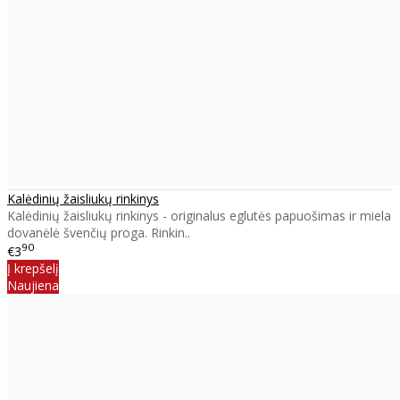
Kalėdinių žaisliukų rinkinys
Kalėdinių žaisliukų rinkinys - originalus eglutės papuošimas ir miela
dovanėlė švenčių proga. Rinkin..
90
€3
Į krepšelį
Naujiena