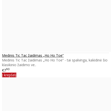
Medinis Tic Tac žaidimas „Ho Ho Toe”
Medinis Tic Tac žaidimas „Ho Ho Toe” - tai spalvinga, kalėdinė šio
klasikinio žaidimo ve..
90
€7
Į krepšelį