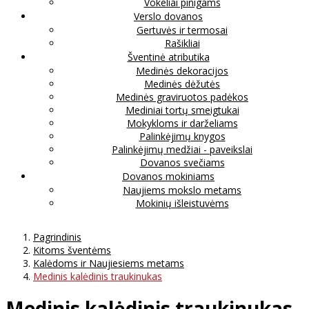
Vokeliai pinigams
Verslo dovanos
Gertuvės ir termosai
Rašikliai
Šventinė atributika
Medinės dekoracijos
Medinės dėžutės
Medinės graviruotos padėkos
Mediniai tortų smeigtukai
Mokykloms ir darželiams
Palinkėjimų knygos
Palinkėjimų medžiai - paveikslai
Dovanos svečiams
Dovanos mokiniams
Naujiems mokslo metams
Mokinių išleistuvėms
Pagrindinis
Kitoms šventėms
Kalėdoms ir Naujiesiems metams
Medinis kalėdinis traukinukas
Medinis kalėdinis traukinukas