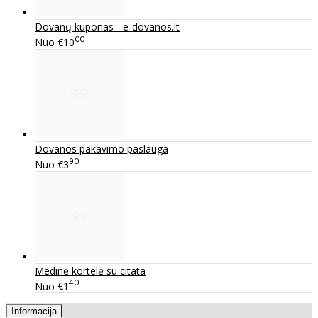
Dovanų kuponas - e-dovanos.lt
00
Nuo
€10
Dovanos pakavimo paslauga
90
Nuo
€3
Medinė kortelė su citata
40
Nuo
€1
Informacija