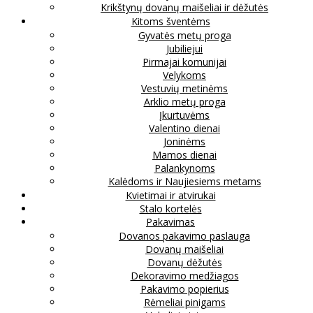
Krikštynų dovanų maišeliai ir dėžutės
Kitoms šventėms
Gyvatės metų proga
Jubiliejui
Pirmajai komunijai
Velykoms
Vestuvių metinėms
Arklio metų proga
Įkurtuvėms
Valentino dienai
Joninėms
Mamos dienai
Palankynoms
Kalėdoms ir Naujiesiems metams
Kvietimai ir atvirukai
Stalo kortelės
Pakavimas
Dovanos pakavimo paslauga
Dovanų maišeliai
Dovanų dėžutės
Dekoravimo medžiagos
Pakavimo popierius
Rėmeliai pinigams