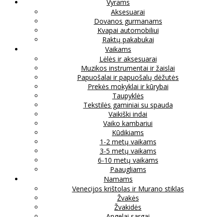
Vyrams
Aksesuarai
Dovanos gurmanams
Kvapai automobiliui
Raktų pakabukai
Vaikams
Lėlės ir aksesuarai
Muzikos instrumentai ir žaislai
Papuošalai ir papuošalų dėžutės
Prekės mokyklai ir kūrybai
Taupyklės
Tekstilės gaminiai su spauda
Vaikiški indai
Vaiko kambariui
Kūdikiams
1-2 metų vaikams
3-5 metų vaikams
6-10 metų vaikams
Paaugliams
Namams
Venecijos krištolas ir Murano stiklas
Žvakės
Žvakidės
Angelai sargai