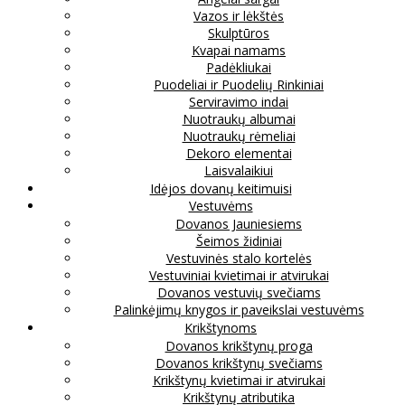
Vazos ir lėkštės
Skulptūros
Kvapai namams
Padėkliukai
Puodeliai ir Puodelių Rinkiniai
Serviravimo indai
Nuotraukų albumai
Nuotraukų rėmeliai
Dekoro elementai
Laisvalaikiui
Idėjos dovanų keitimuisi
Vestuvėms
Dovanos Jauniesiems
Šeimos židiniai
Vestuvinės stalo kortelės
Vestuviniai kvietimai ir atvirukai
Dovanos vestuvių svečiams
Palinkėjimų knygos ir paveikslai vestuvėms
Krikštynoms
Dovanos krikštynų proga
Dovanos krikštynų svečiams
Krikštynų kvietimai ir atvirukai
Krikštynų atributika