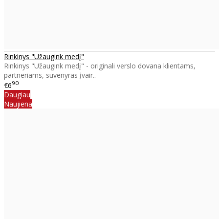
Rinkinys "Užaugink medį"
Rinkinys "Užaugink medį" - originali verslo dovana klientams,
partneriams, suvenyras įvair..
90
€6
Daugiau
Naujiena