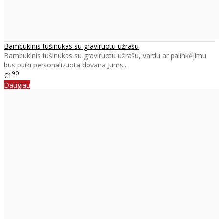
Bambukinis tušinukas su graviruotu užrašu
Bambukinis tušinukas su graviruotu užrašu, vardu ar palinkėjimu
bus puiki personalizuota dovana Jums..
90
€1
Daugiau