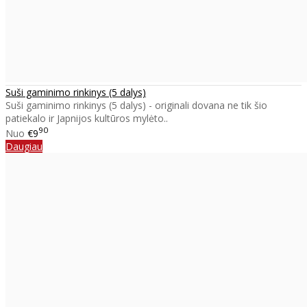
Suši gaminimo rinkinys (5 dalys)
Suši gaminimo rinkinys (5 dalys) - originali dovana ne tik šio
patiekalo ir Japnijos kultūros mylėto..
90
Nuo
€9
Daugiau