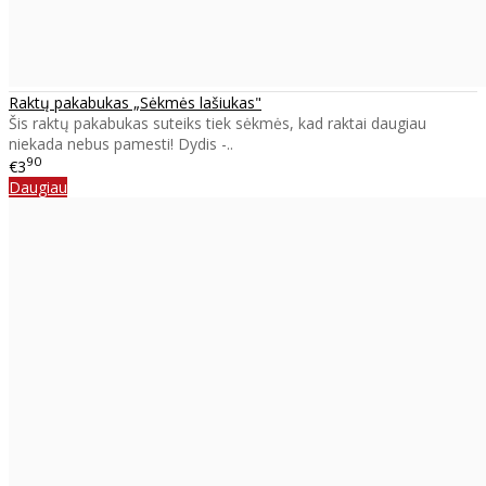
Raktų pakabukas „Sėkmės lašiukas"
Šis raktų pakabukas suteiks tiek sėkmės, kad raktai daugiau
niekada nebus pamesti! Dydis -..
90
€3
Daugiau