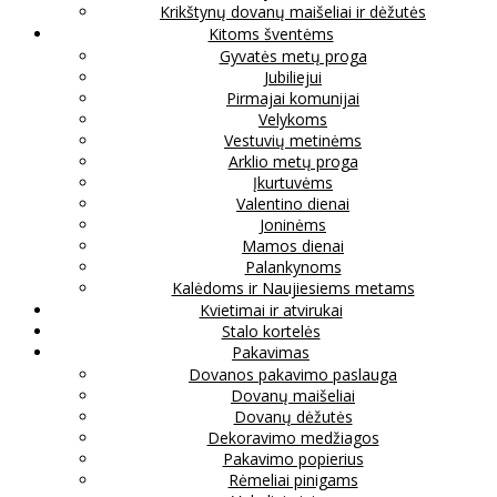
Krikštynų dovanų maišeliai ir dėžutės
Kitoms šventėms
Gyvatės metų proga
Jubiliejui
Pirmajai komunijai
Velykoms
Vestuvių metinėms
Arklio metų proga
Įkurtuvėms
Valentino dienai
Joninėms
Mamos dienai
Palankynoms
Kalėdoms ir Naujiesiems metams
Kvietimai ir atvirukai
Stalo kortelės
Pakavimas
Dovanos pakavimo paslauga
Dovanų maišeliai
Dovanų dėžutės
Dekoravimo medžiagos
Pakavimo popierius
Rėmeliai pinigams