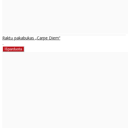
Raktų pakabukas „Carpe Diem“
..