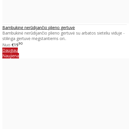
Bambukinė nerūdijančio plieno gertuvė
Bambukinė nerūdijančio plieno gertuvė su arbatos sieteliu viduje -
stilinga gertuvė mėgstantiems ori..
90
Nuo
€19
Daugiau
Naujiena