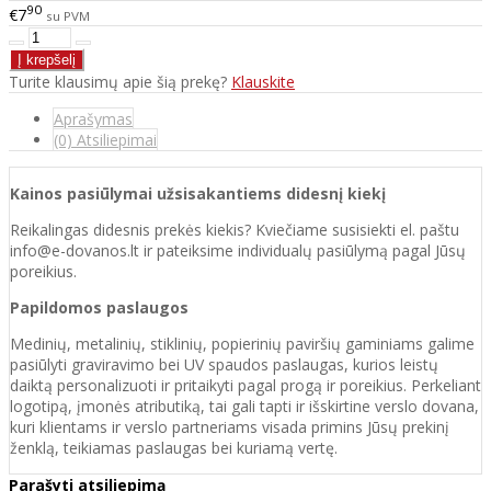
90
€7
su PVM
Turite klausimų apie šią prekę?
Klauskite
Aprašymas
(0) Atsiliepimai
Kainos pasiūlymai užsisakantiems didesnį kiekį
Reikalingas didesnis prekės kiekis? Kviečiame susisiekti el. paštu
info@e-dovanos.lt ir pateiksime individualų pasiūlymą pagal Jūsų
poreikius.
Papildomos paslaugos
Medinių, metalinių, stiklinių, popierinių paviršių gaminiams galime
pasiūlyti graviravimo bei UV spaudos paslaugas, kurios leistų
daiktą personalizuoti ir pritaikyti pagal progą ir poreikius. Perkeliant
logotipą, įmonės atributiką, tai gali tapti ir išskirtine verslo dovana,
kuri klientams ir verslo partneriams visada primins Jūsų prekinį
ženklą, teikiamas paslaugas bei kuriamą vertę.
Parašyti atsiliepimą