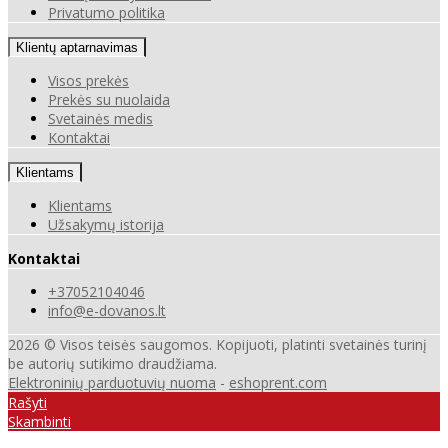
Privatumo politika
Klientų aptarnavimas
Visos prekės
Prekės su nuolaida
Svetainės medis
Kontaktai
Klientams
Klientams
Užsakymų istorija
Kontaktai
+37052104046
info@e-dovanos.lt
2026 © Visos teisės saugomos. Kopijuoti, platinti svetainės turinį
be autorių sutikimo draudžiama.
Elektroninių parduotuvių nuoma
-
eshoprent.com
Rašyti
Skambinti