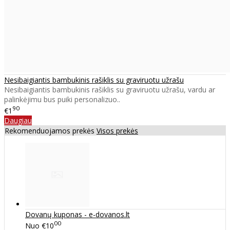
Nesibaigiantis bambukinis rašiklis su graviruotu užrašu
Nesibaigiantis bambukinis rašiklis su graviruotu užrašu, vardu ar
palinkėjimu bus puiki personalizuo..
90
€1
Daugiau
Rekomenduojamos prekės
Visos prekės
Dovanų kuponas - e-dovanos.lt
00
Nuo
€10