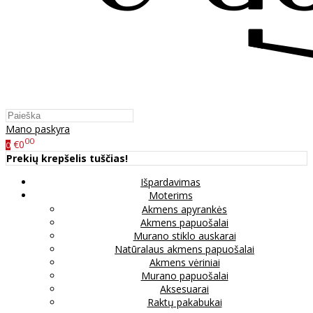
Mano paskyra
00
€0
0
Prekių krepšelis tuščias!
Išpardavimas
Moterims
Akmens apyrankės
Akmens papuošalai
Murano stiklo auskarai
Natūralaus akmens papuošalai
Akmens vėriniai
Murano papuošalai
Aksesuarai
Raktų pakabukai