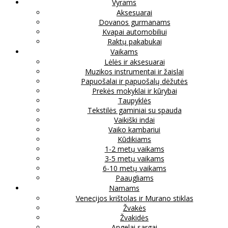
Vyrams
Aksesuarai
Dovanos gurmanams
Kvapai automobiliui
Raktų pakabukai
Vaikams
Lėlės ir aksesuarai
Muzikos instrumentai ir žaislai
Papuošalai ir papuošalų dėžutės
Prekės mokyklai ir kūrybai
Taupyklės
Tekstilės gaminiai su spauda
Vaikiški indai
Vaiko kambariui
Kūdikiams
1-2 metų vaikams
3-5 metų vaikams
6-10 metų vaikams
Paaugliams
Namams
Venecijos krištolas ir Murano stiklas
Žvakės
Žvakidės
Angelai sargai