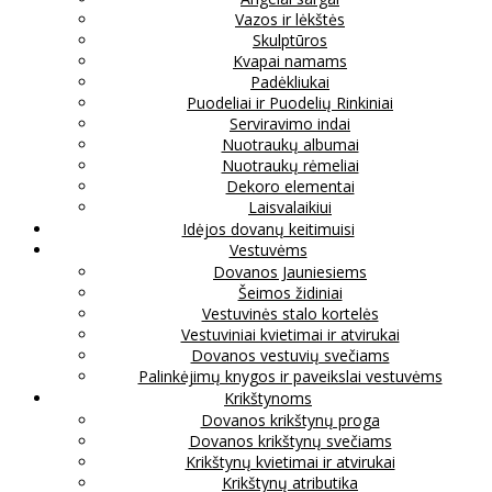
Vazos ir lėkštės
Skulptūros
Kvapai namams
Padėkliukai
Puodeliai ir Puodelių Rinkiniai
Serviravimo indai
Nuotraukų albumai
Nuotraukų rėmeliai
Dekoro elementai
Laisvalaikiui
Idėjos dovanų keitimuisi
Vestuvėms
Dovanos Jauniesiems
Šeimos židiniai
Vestuvinės stalo kortelės
Vestuviniai kvietimai ir atvirukai
Dovanos vestuvių svečiams
Palinkėjimų knygos ir paveikslai vestuvėms
Krikštynoms
Dovanos krikštynų proga
Dovanos krikštynų svečiams
Krikštynų kvietimai ir atvirukai
Krikštynų atributika