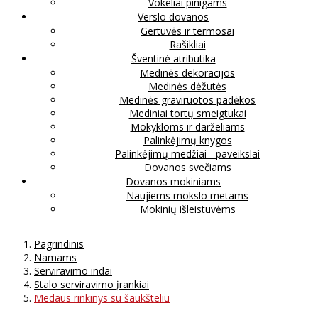
Vokeliai pinigams
Verslo dovanos
Gertuvės ir termosai
Rašikliai
Šventinė atributika
Medinės dekoracijos
Medinės dėžutės
Medinės graviruotos padėkos
Mediniai tortų smeigtukai
Mokykloms ir darželiams
Palinkėjimų knygos
Palinkėjimų medžiai - paveikslai
Dovanos svečiams
Dovanos mokiniams
Naujiems mokslo metams
Mokinių išleistuvėms
Pagrindinis
Namams
Serviravimo indai
Stalo serviravimo įrankiai
Medaus rinkinys su šaukšteliu