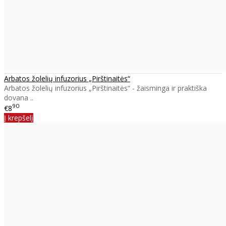
Arbatos žolelių infuzorius „Pirštinaitės“
Arbatos žolelių infuzorius „Pirštinaitės“ - žaisminga ir praktiška
dovana ..
90
€8
Į krepšelį