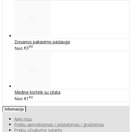
Dovanos pakavimo paslauga
90
Nuo
€3
Medinė kortelė su citata
40
Nuo
€1
Informacija
Apie mus
Prekių apmokėjimas / pristatymas / grąžinimas
Prekių užsakymo sutartis