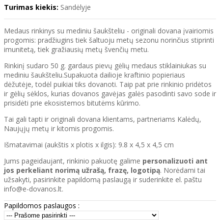
Turimas kiekis:
Sandėlyje
Medaus rinkinys su mediniu šaukšteliu - originali dovana įvairiomis
progomis: pradžiugins tiek šaltuoju metų sezonu norinčius stiprinti
imunitetą, tiek gražiausių metų švenčių metu.
Rinkinį sudaro 50 g. gardaus pievų gėlių medaus stiklainiukas su
mediniu šaukšteliu.Supakuota dailioje kraftinio popieriaus
dėžutėje, todėl puikiai tiks dovanoti. Taip pat prie rinkinio pridėtos
ir gėlių sėklos, kurias dovanos gavėjas galės pasodinti savo sode ir
prisidėti prie ekosistemos bitutėms kūrimo.
Tai gali tapti ir originali dovana klientams, partneriams Kalėdų,
Naujųjų metų ir kitomis progomis.
Išmatavimai (aukštis x plotis x ilgis): 9.8 x 4,5 x 4,5 cm
Jums pageidaujant, rinkinio pakuotę galime
personalizuoti ant
jos perkeliant norimą užrašą, frazę, logotipą
. Norėdami tai
užsakyti, pasirinkite papildomą paslaugą ir suderinkite el. paštu
info@e-dovanos.lt.
Papildomos paslaugos :