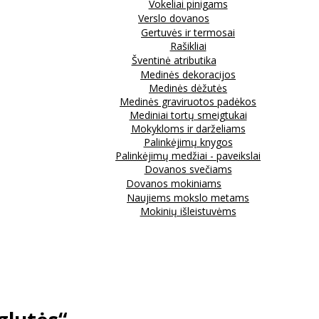
Vokeliai pinigams
Verslo dovanos
Gertuvės ir termosai
Rašikliai
Šventinė atributika
Medinės dekoracijos
Medinės dėžutės
Medinės graviruotos padėkos
Mediniai tortų smeigtukai
Mokykloms ir darželiams
Palinkėjimų knygos
Palinkėjimų medžiai - paveikslai
Dovanos svečiams
Dovanos mokiniams
Naujiems mokslo metams
Mokinių išleistuvėms