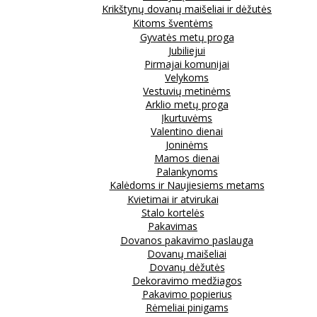
Krikštynų dovanų maišeliai ir dėžutės
Kitoms šventėms
Gyvatės metų proga
Jubiliejui
Pirmajai komunijai
Velykoms
Vestuvių metinėms
Arklio metų proga
Įkurtuvėms
Valentino dienai
Joninėms
Mamos dienai
Palankynoms
Kalėdoms ir Naujiesiems metams
Kvietimai ir atvirukai
Stalo kortelės
Pakavimas
Dovanos pakavimo paslauga
Dovanų maišeliai
Dovanų dėžutės
Dekoravimo medžiagos
Pakavimo popierius
Rėmeliai pinigams