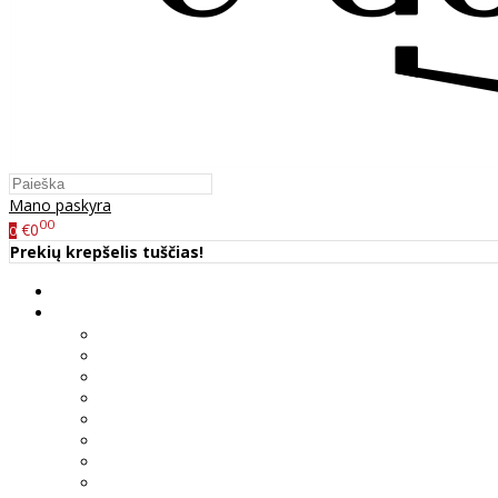
Mano paskyra
00
€0
0
Prekių krepšelis tuščias!