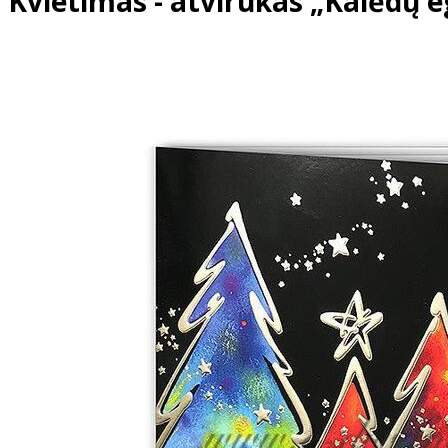
Kvietimas - atvirukas „Kalėdų e