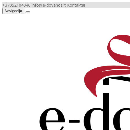
+37052104046
info@e-dovanos.lt
Kontaktai
Navigacija