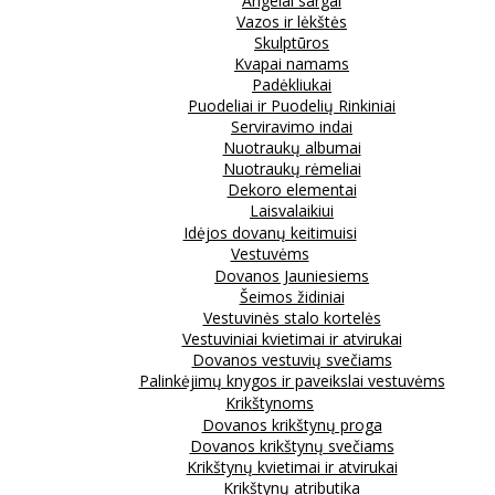
Angelai sargai
Vazos ir lėkštės
Skulptūros
Kvapai namams
Padėkliukai
Puodeliai ir Puodelių Rinkiniai
Serviravimo indai
Nuotraukų albumai
Nuotraukų rėmeliai
Dekoro elementai
Laisvalaikiui
Idėjos dovanų keitimuisi
Vestuvėms
Dovanos Jauniesiems
Šeimos židiniai
Vestuvinės stalo kortelės
Vestuviniai kvietimai ir atvirukai
Dovanos vestuvių svečiams
Palinkėjimų knygos ir paveikslai vestuvėms
Krikštynoms
Dovanos krikštynų proga
Dovanos krikštynų svečiams
Krikštynų kvietimai ir atvirukai
Krikštynų atributika