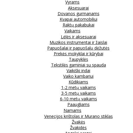
Vyrams
Aksesuarai
Dovanos gurmanams
Kvapai automobiliui
Raktų pakabukai
Vaikams
Lėlės ir aksesuarai
Muzikos instrumentai ir žaislai
Papuošalai ir papuošalų dėžutės
Prekės mokyklai ir kūrybai
Taupyklės
Tekstilės gaminiai su spauda
Vaikiški indai
Vaiko kambariui
Kūdikiams
1-2 metų vaikams
3-5 metų vaikams
6-10 metų vaikams
Paaugliams
Namams
Venecijos krištolas ir Murano stiklas
Žvakės
Žvakidės