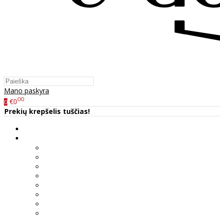
Mano paskyra
00
€0
0
Prekių krepšelis tuščias!