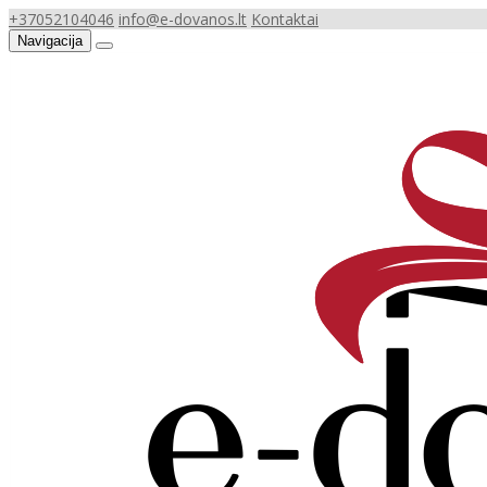
+37052104046
info@e-dovanos.lt
Kontaktai
Navigacija