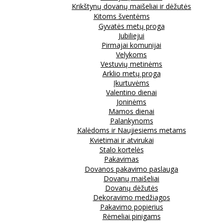
Krikštynų dovanų maišeliai ir dėžutės
Kitoms šventėms
Gyvatės metų proga
Jubiliejui
Pirmajai komunijai
Velykoms
Vestuvių metinėms
Arklio metų proga
Įkurtuvėms
Valentino dienai
Joninėms
Mamos dienai
Palankynoms
Kalėdoms ir Naujiesiems metams
Kvietimai ir atvirukai
Stalo kortelės
Pakavimas
Dovanos pakavimo paslauga
Dovanų maišeliai
Dovanų dėžutės
Dekoravimo medžiagos
Pakavimo popierius
Rėmeliai pinigams