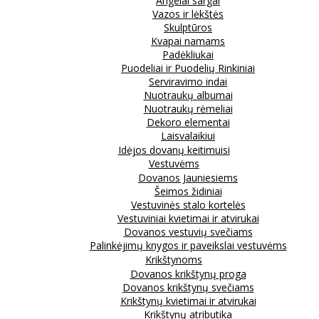
Angelai sargai
Vazos ir lėkštės
Skulptūros
Kvapai namams
Padėkliukai
Puodeliai ir Puodelių Rinkiniai
Serviravimo indai
Nuotraukų albumai
Nuotraukų rėmeliai
Dekoro elementai
Laisvalaikiui
Idėjos dovanų keitimuisi
Vestuvėms
Dovanos Jauniesiems
Šeimos židiniai
Vestuvinės stalo kortelės
Vestuviniai kvietimai ir atvirukai
Dovanos vestuvių svečiams
Palinkėjimų knygos ir paveikslai vestuvėms
Krikštynoms
Dovanos krikštynų proga
Dovanos krikštynų svečiams
Krikštynų kvietimai ir atvirukai
Krikštynų atributika