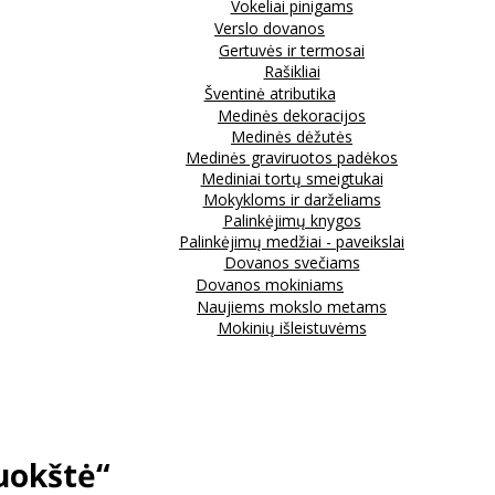
Vokeliai pinigams
Verslo dovanos
Gertuvės ir termosai
Rašikliai
Šventinė atributika
Medinės dekoracijos
Medinės dėžutės
Medinės graviruotos padėkos
Mediniai tortų smeigtukai
Mokykloms ir darželiams
Palinkėjimų knygos
Palinkėjimų medžiai - paveikslai
Dovanos svečiams
Dovanos mokiniams
Naujiems mokslo metams
Mokinių išleistuvėms
puokštė“