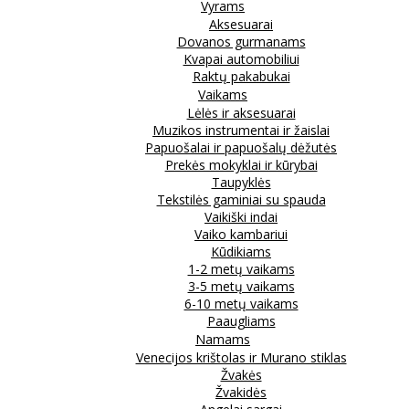
Vyrams
Aksesuarai
Dovanos gurmanams
Kvapai automobiliui
Raktų pakabukai
Vaikams
Lėlės ir aksesuarai
Muzikos instrumentai ir žaislai
Papuošalai ir papuošalų dėžutės
Prekės mokyklai ir kūrybai
Taupyklės
Tekstilės gaminiai su spauda
Vaikiški indai
Vaiko kambariui
Kūdikiams
1-2 metų vaikams
3-5 metų vaikams
6-10 metų vaikams
Paaugliams
Namams
Venecijos krištolas ir Murano stiklas
Žvakės
Žvakidės