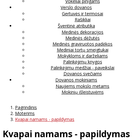
Vokeliai pinigams
Verslo dovanos
Gertuvės ir termosai
Rašikliai
Šventinė atributika
Medinės dekoracijos
Medinės dėžutės
Medinės graviruotos padėkos
Mediniai tortų smeigtukai
Mokykloms ir darželiams
Palinkėjimų knygos
Palinkėjimų medžiai - paveikslai
Dovanos svečiams
Dovanos mokiniams
Naujiems mokslo metams
Mokinių išleistuvėms
Pagrindinis
Moterims
Kvapai namams - papildymas
Kvapai namams - papildymas