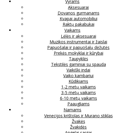
Vyrams
Aksesuarai
Dovanos gurmanams
Kvapai automobiliui
Raktų pakabukai
Vaikams
Lėlės ir aksesuarai
Muzikos instrumentai ir žaislai
Papuošalai ir papuošalų dėžutės
Prekės mokyklai ir kūrybai
Taupyklės
Tekstilės gaminiai su spauda
Vaikiški indai
Vaiko kambariui
Kūdikiams
1-2 metų vaikams
3-5 metų vaikams
6-10 metų vaikams
Paaugliams
Namams
Venecijos krištolas ir Murano stiklas
Žvakės
Žvakidės
Angelai sargai