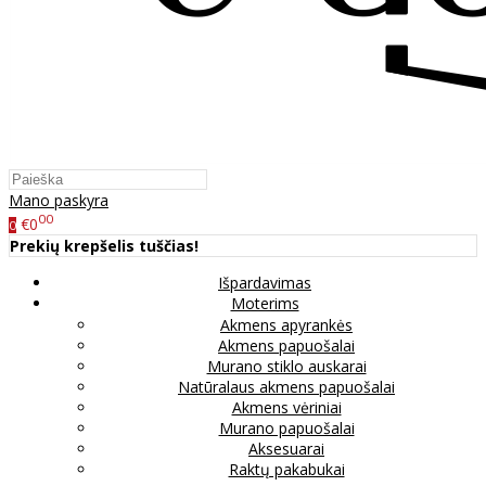
Mano paskyra
00
€0
0
Prekių krepšelis tuščias!
Išpardavimas
Moterims
Akmens apyrankės
Akmens papuošalai
Murano stiklo auskarai
Natūralaus akmens papuošalai
Akmens vėriniai
Murano papuošalai
Aksesuarai
Raktų pakabukai