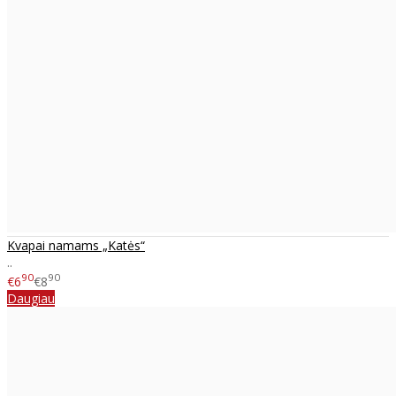
Kvapai namams „Katės“
..
90
90
€6
€8
Daugiau