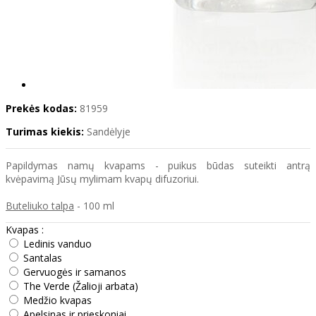
Prekės kodas:
81959
Turimas kiekis:
Sandėlyje
Papildymas namų kvapams - puikus būdas suteikti antrą
kvėpavimą Jūsų mylimam kvapų difuzoriui.
Buteliuko talpa
- 100 ml
Kvapas :
Ledinis vanduo
Santalas
Gervuogės ir samanos
The Verde (Žalioji arbata)
Medžio kvapas
Apelsinas ir prieskoniai