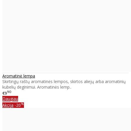
Aromatinė lempa
Skirtingų raštų aromatinės lempos, skirtos aliejų arba aromatinių
kubelių deginimui. Aromatinės lemp..
90
€9
Daugiau
%
Akcija
-20