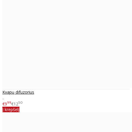
Kvapų difuzorius
..
99
50
€9
€12
Į krepšelį