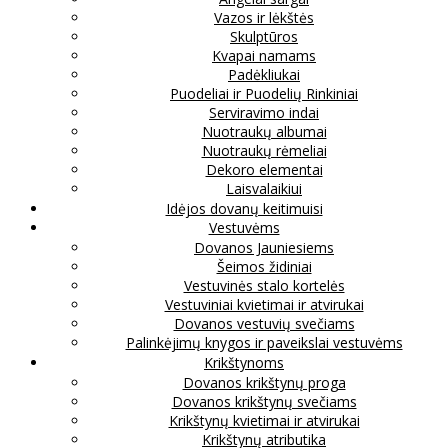
Vazos ir lėkštės
Skulptūros
Kvapai namams
Padėkliukai
Puodeliai ir Puodelių Rinkiniai
Serviravimo indai
Nuotraukų albumai
Nuotraukų rėmeliai
Dekoro elementai
Laisvalaikiui
Idėjos dovanų keitimuisi
Vestuvėms
Dovanos Jauniesiems
Šeimos židiniai
Vestuvinės stalo kortelės
Vestuviniai kvietimai ir atvirukai
Dovanos vestuvių svečiams
Palinkėjimų knygos ir paveikslai vestuvėms
Krikštynoms
Dovanos krikštynų proga
Dovanos krikštynų svečiams
Krikštynų kvietimai ir atvirukai
Krikštynų atributika