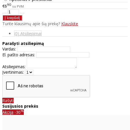
90
€6
su PVM
Turite klausimų apie šią prekę?
Klauskite
(0) Atsiliepimai
Parašyti atsiliepimą
Vardas:
El. pašto adresas:
Atsiliepimas:
Įvertinimas:
Rašyti
Susijusios prekės
%
Akcija
-30