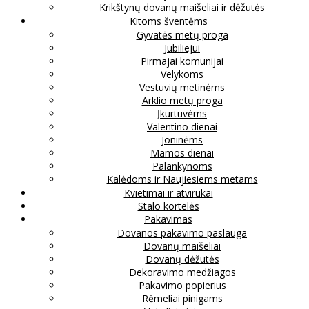
Krikštynų dovanų maišeliai ir dėžutės
Kitoms šventėms
Gyvatės metų proga
Jubiliejui
Pirmajai komunijai
Velykoms
Vestuvių metinėms
Arklio metų proga
Įkurtuvėms
Valentino dienai
Joninėms
Mamos dienai
Palankynoms
Kalėdoms ir Naujiesiems metams
Kvietimai ir atvirukai
Stalo kortelės
Pakavimas
Dovanos pakavimo paslauga
Dovanų maišeliai
Dovanų dėžutės
Dekoravimo medžiagos
Pakavimo popierius
Rėmeliai pinigams