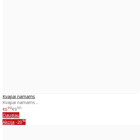
Kvapai namams
Kvapai namams ..
90
90
€6
€9
Daugiau
%
Akcija
-20