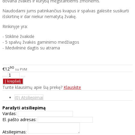
dovana žvakes ir kūrybą mėgstantiems žmonėms.
Naudodami jums patinkančius kvapus ir spalvas galėsite susikurti
išskirtinę ir dar niekur nematytą žvakę.
Rinkinyje yra:
- Stiklinė žvakidė
- 5 spalvų žvakės gaminimo medžiagos
- Medvilninė dagtis su atrama
90
€12
su PVM
Turite klausimų apie šią prekę?
Klauskite
(0) Atsiliepimai
Parašyti atsiliepimą
Vardas:
El. pašto adresas:
Atsiliepimas: