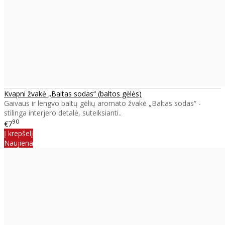
Kvapni žvakė „Baltas sodas“ (baltos gėlės)
Gaivaus ir lengvo baltų gėlių aromato žvakė „Baltas sodas“ -
stilinga interjero detalė, suteiksianti..
90
€7
Į krepšelį
Naujiena