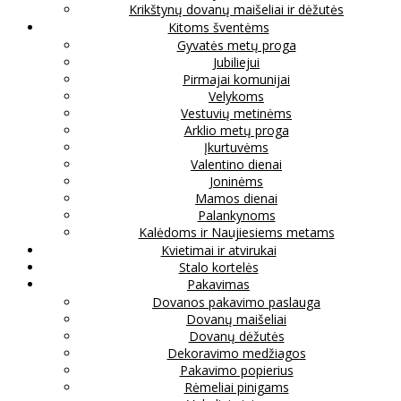
Krikštynų dovanų maišeliai ir dėžutės
Kitoms šventėms
Gyvatės metų proga
Jubiliejui
Pirmajai komunijai
Velykoms
Vestuvių metinėms
Arklio metų proga
Įkurtuvėms
Valentino dienai
Joninėms
Mamos dienai
Palankynoms
Kalėdoms ir Naujiesiems metams
Kvietimai ir atvirukai
Stalo kortelės
Pakavimas
Dovanos pakavimo paslauga
Dovanų maišeliai
Dovanų dėžutės
Dekoravimo medžiagos
Pakavimo popierius
Rėmeliai pinigams