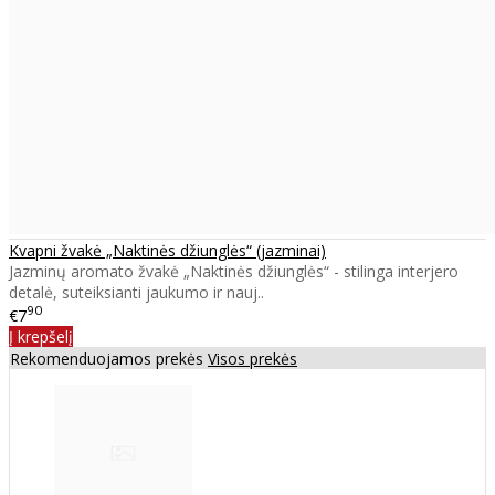
Kvapni žvakė „Naktinės džiunglės“ (jazminai)
Jazminų aromato žvakė „Naktinės džiunglės“ - stilinga interjero
detalė, suteiksianti jaukumo ir nauj..
90
€7
Į krepšelį
Rekomenduojamos prekės
Visos prekės