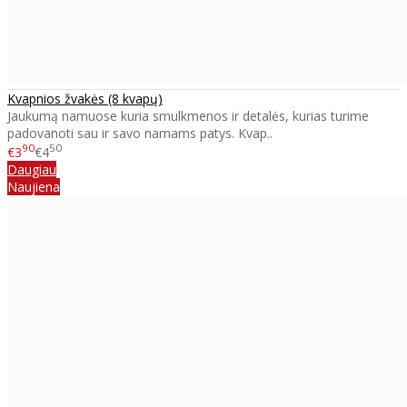
Kvapnios žvakės (8 kvapų)
Jaukumą namuose kuria smulkmenos ir detalės, kurias turime
padovanoti sau ir savo namams patys. Kvap..
90
50
€3
€4
Daugiau
Naujiena