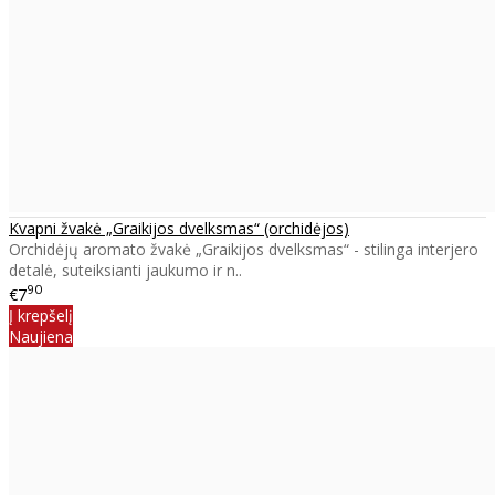
Kvapni žvakė „Graikijos dvelksmas“ (orchidėjos)
Orchidėjų aromato žvakė „Graikijos dvelksmas“ - stilinga interjero
detalė, suteiksianti jaukumo ir n..
90
€7
Į krepšelį
Naujiena