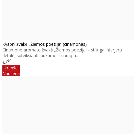
Kvapni žvakė „Žiemos poezija“ (cinamonas)
Cinamono aromato žvakė „Žiemos poezija“ - stilinga interjero
detalė, suteiksianti jaukumo ir naujų a..
90
€7
Į krepšelį
Naujiena