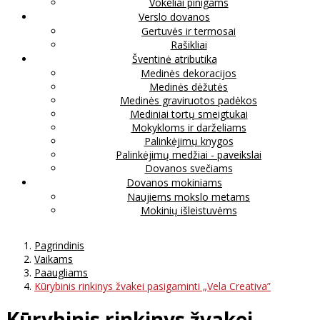
Vokeliai pinigams
Verslo dovanos
Gertuvės ir termosai
Rašikliai
Šventinė atributika
Medinės dekoracijos
Medinės dėžutės
Medinės graviruotos padėkos
Mediniai tortų smeigtukai
Mokykloms ir darželiams
Palinkėjimų knygos
Palinkėjimų medžiai - paveikslai
Dovanos svečiams
Dovanos mokiniams
Naujiems mokslo metams
Mokinių išleistuvėms
Pagrindinis
Vaikams
Paaugliams
Kūrybinis rinkinys žvakei pasigaminti „Vela Creativa”
Kūrybinis rinkinys žvakei