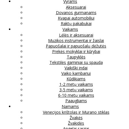
Vyrams
Aksesuarai
Dovanos gurmanams
Kvapai automobiliui
Raktų pakabukai
Vaikams
Lėlės ir aksesuarai
Muzikos instrumentai ir žaislai
Papuošalai ir papuošalų dėžutės
Prekės mokyklai ir kūrybai
Taupyklės
Tekstilės gaminiai su spauda
Vaikiški indai
Vaiko kambariui
Kūdikiams
1-2 metų vaikams
3-5 metų vaikams
6-10 metų vaikams
Paaugliams
Namams
Venecijos krištolas ir Murano stiklas
Žvakės
Žvakidės
Angelai sargai