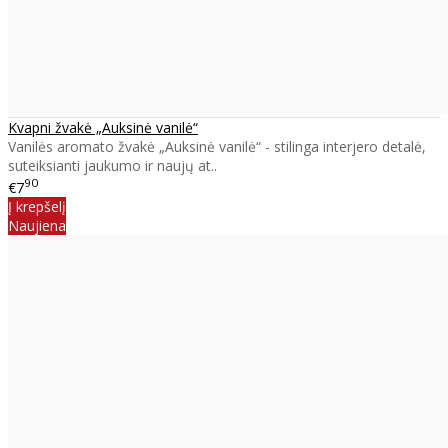
Kvapni žvakė „Auksinė vanilė“
Vanilės aromato žvakė „Auksinė vanilė“ - stilinga interjero detalė,
suteiksianti jaukumo ir naujų at..
90
€7
Į krepšelį
Naujiena