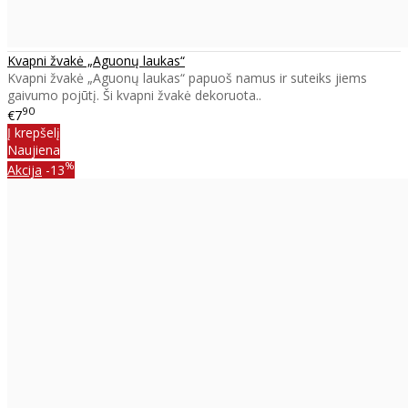
Kvapni žvakė „Aguonų laukas“
Kvapni žvakė „Aguonų laukas“ papuoš namus ir suteiks jiems
gaivumo pojūtį. Ši kvapni žvakė dekoruota..
90
€7
Į krepšelį
Naujiena
%
Akcija
-13