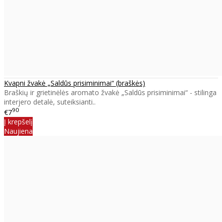
Kvapni žvakė „Saldūs prisiminimai“ (braškės)
Braškių ir grietinėlės aromato žvakė „Saldūs prisiminimai“ - stilinga
interjero detalė, suteiksianti..
90
€7
Į krepšelį
Naujiena