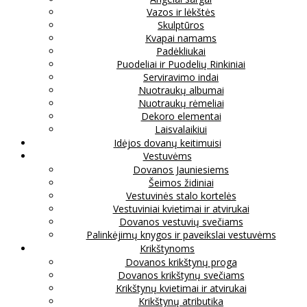
Vazos ir lėkštės
Skulptūros
Kvapai namams
Padėkliukai
Puodeliai ir Puodelių Rinkiniai
Serviravimo indai
Nuotraukų albumai
Nuotraukų rėmeliai
Dekoro elementai
Laisvalaikiui
Idėjos dovanų keitimuisi
Vestuvėms
Dovanos Jauniesiems
Šeimos židiniai
Vestuvinės stalo kortelės
Vestuviniai kvietimai ir atvirukai
Dovanos vestuvių svečiams
Palinkėjimų knygos ir paveikslai vestuvėms
Krikštynoms
Dovanos krikštynų proga
Dovanos krikštynų svečiams
Krikštynų kvietimai ir atvirukai
Krikštynų atributika