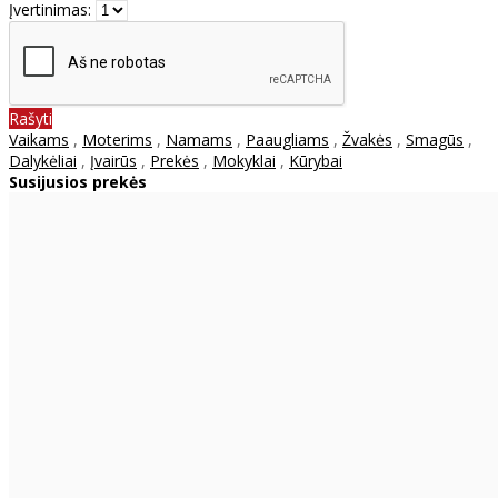
Įvertinimas:
Rašyti
Vaikams
,
Moterims
,
Namams
,
Paaugliams
,
Žvakės
,
Smagūs
,
Dalykėliai
,
Įvairūs
,
Prekės
,
Mokyklai
,
Kūrybai
Susijusios prekės