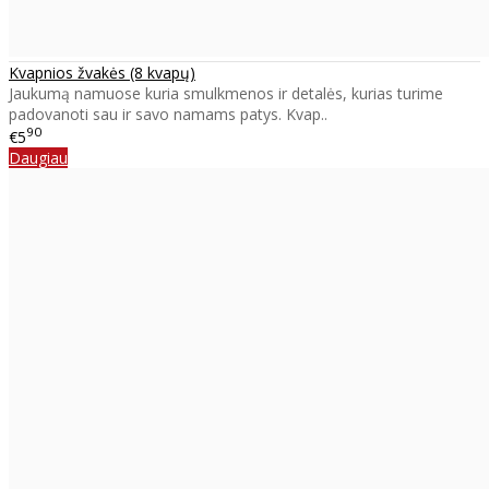
Kvapnios žvakės (8 kvapų)
Jaukumą namuose kuria smulkmenos ir detalės, kurias turime
padovanoti sau ir savo namams patys. Kvap..
90
€5
Daugiau