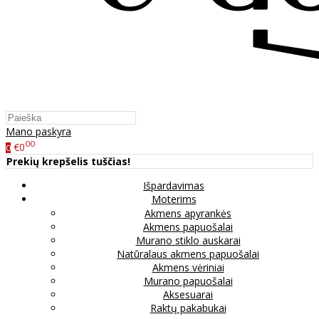
Mano paskyra
00
€0
0
Prekių krepšelis tuščias!
Išpardavimas
Moterims
Akmens apyrankės
Akmens papuošalai
Murano stiklo auskarai
Natūralaus akmens papuošalai
Akmens vėriniai
Murano papuošalai
Aksesuarai
Raktų pakabukai