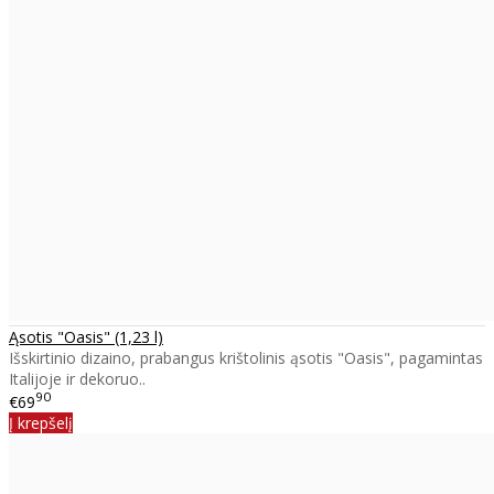
Ąsotis "Oasis" (1,23 l)
Išskirtinio dizaino, prabangus krištolinis ąsotis "Oasis", pagamintas
Italijoje ir dekoruo..
90
€69
Į krepšelį