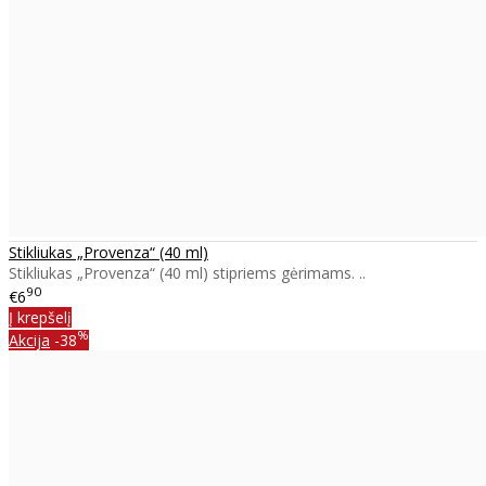
Stikliukas „Provenza“ (40 ml)
Stikliukas „Provenza“ (40 ml) stipriems gėrimams. ..
90
€6
Į krepšelį
%
Akcija
-38