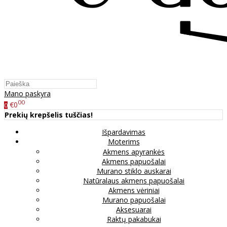
Mano paskyra
00
€0
0
Prekių krepšelis tuščias!
Išpardavimas
Moterims
Akmens apyrankės
Akmens papuošalai
Murano stiklo auskarai
Natūralaus akmens papuošalai
Akmens vėriniai
Murano papuošalai
Aksesuarai
Raktų pakabukai