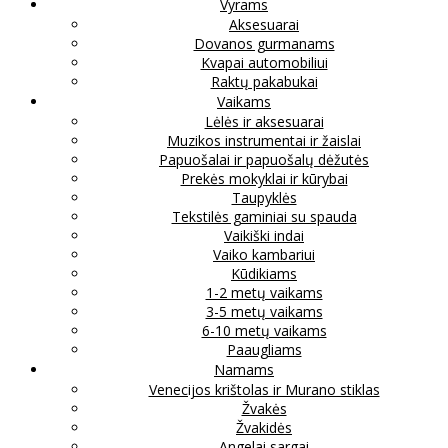
Vyrams
Aksesuarai
Dovanos gurmanams
Kvapai automobiliui
Raktų pakabukai
Vaikams
Lėlės ir aksesuarai
Muzikos instrumentai ir žaislai
Papuošalai ir papuošalų dėžutės
Prekės mokyklai ir kūrybai
Taupyklės
Tekstilės gaminiai su spauda
Vaikiški indai
Vaiko kambariui
Kūdikiams
1-2 metų vaikams
3-5 metų vaikams
6-10 metų vaikams
Paaugliams
Namams
Venecijos krištolas ir Murano stiklas
Žvakės
Žvakidės
Angelai sargai