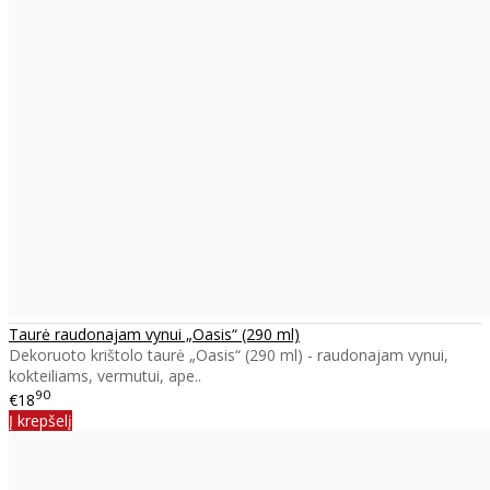
Taurė raudonajam vynui „Oasis“ (290 ml)
Dekoruoto krištolo taurė „Oasis“ (290 ml) - raudonajam vynui,
kokteiliams, vermutui, ape..
90
€18
Į krepšelį