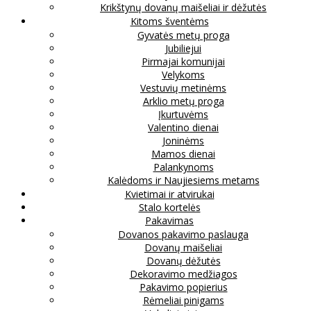
Krikštynų dovanų maišeliai ir dėžutės
Kitoms šventėms
Gyvatės metų proga
Jubiliejui
Pirmajai komunijai
Velykoms
Vestuvių metinėms
Arklio metų proga
Įkurtuvėms
Valentino dienai
Joninėms
Mamos dienai
Palankynoms
Kalėdoms ir Naujiesiems metams
Kvietimai ir atvirukai
Stalo kortelės
Pakavimas
Dovanos pakavimo paslauga
Dovanų maišeliai
Dovanų dėžutės
Dekoravimo medžiagos
Pakavimo popierius
Rėmeliai pinigams