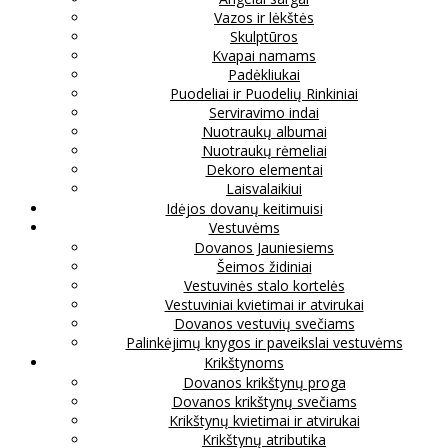
Vazos ir lėkštės
Skulptūros
Kvapai namams
Padėkliukai
Puodeliai ir Puodelių Rinkiniai
Serviravimo indai
Nuotraukų albumai
Nuotraukų rėmeliai
Dekoro elementai
Laisvalaikiui
Idėjos dovanų keitimuisi
Vestuvėms
Dovanos Jauniesiems
Šeimos židiniai
Vestuvinės stalo kortelės
Vestuviniai kvietimai ir atvirukai
Dovanos vestuvių svečiams
Palinkėjimų knygos ir paveikslai vestuvėms
Krikštynoms
Dovanos krikštynų proga
Dovanos krikštynų svečiams
Krikštynų kvietimai ir atvirukai
Krikštynų atributika