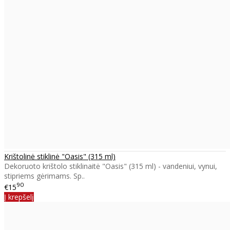
Krištolinė stiklinė "Oasis" (315 ml)
Dekoruoto krištolo stiklinaitė "Oasis" (315 ml) - vandeniui, vynui,
stipriems gėrimams. Sp..
90
€15
Į krepšelį