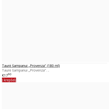
Taurė šampanui „Provenza“ (180 ml)
Taurė šampanui „Provenza“. ..
90
€17
Į krepšelį