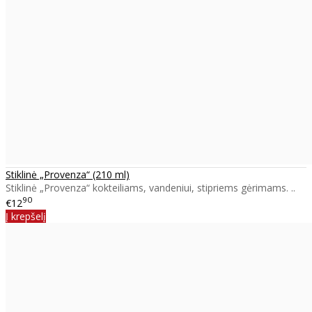
Stiklinė „Provenza“ (210 ml)
Stiklinė „Provenza“ kokteiliams, vandeniui, stipriems gėrimams. ..
90
€12
Į krepšelį