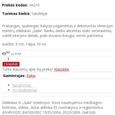
Prekės kodas:
VA210
Turimas kiekis:
Sandėlyje
Prabangus, spalvingas Italijoje pagamintas ir dekoruotas Venecijos
meistrų stikliukas „Gala“. Rankų darbo akcentas stalo serviravimui,
subtili interjero detalė, puiki dovana draugui, verslo partneriui.
Aukštis: 6 cm. Talpa: 50 ml.
90
€9
su PVM
Turite klausimų apie šią prekę?
Klauskite
Gamintojas:
Italija
Aprašymas
(0) Atsiliepimai
Stikliukas iš „Gala“ kolekcijos. Visos naudojamos medžiagos -
krištolas, stiklas, dažai atitinka ES normatyvus ir reglamentus
69/493/EEC,84/500/EEC 1935/2004, 2023/2006. Gali būti