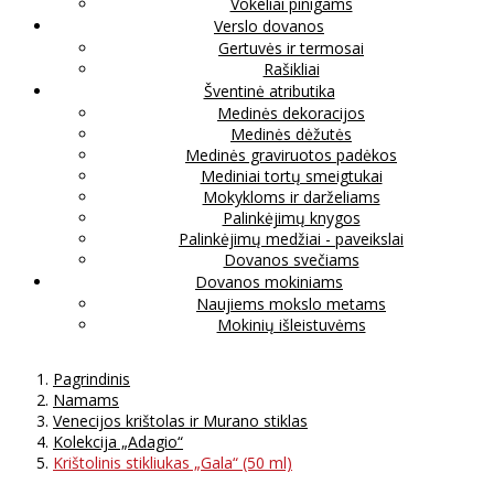
Vokeliai pinigams
Verslo dovanos
Gertuvės ir termosai
Rašikliai
Šventinė atributika
Medinės dekoracijos
Medinės dėžutės
Medinės graviruotos padėkos
Mediniai tortų smeigtukai
Mokykloms ir darželiams
Palinkėjimų knygos
Palinkėjimų medžiai - paveikslai
Dovanos svečiams
Dovanos mokiniams
Naujiems mokslo metams
Mokinių išleistuvėms
Pagrindinis
Namams
Venecijos krištolas ir Murano stiklas
Kolekcija „Adagio“
Krištolinis stikliukas „Gala“ (50 ml)