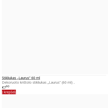
Stikliukas „Laurus“ 60 ml
Dekoruoto krištolo stikliukas „Laurus“ (60 ml) ..
90
€7
Į krepšelį