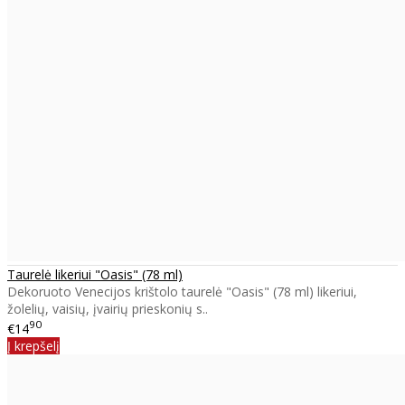
Taurelė likeriui "Oasis" (78 ml)
Dekoruoto Venecijos krištolo taurelė "Oasis" (78 ml) likeriui,
žolelių, vaisių, įvairių prieskonių s..
90
€14
Į krepšelį