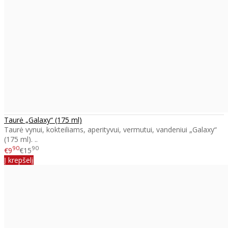
Taurė „Galaxy“ (175 ml)
Taurė vynui, kokteiliams, aperityvui, vermutui, vandeniui „Galaxy“
(175 ml). ..
90
90
€9
€15
Į krepšelį