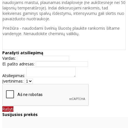
naudojams maistui, plaunamas indaplovėje (ne aukštesnėje nei 50
laipsnių temperatūroje). Indai dekoruojami rankomis, tad
kiekvienas gaminys spalvų išdėstymu, intensyvumu gali skirtis nuo
pavaizduoto nuotraukoje.
Priežiūra - naudodami švelnią šluostę plaukite rankomis šiltame
vandenyje. Nenaudokite cheminių valiklių.
Parašyti atsiliepimą
Vardas:
El. pašto adresas:
Atsiliepimas:
Įvertinimas:
Rašyti
Susijusios prekės