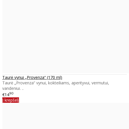
Taurė vynui „Provenza“ (170 ml)
Taurė „Provenza“ vynui, kokteiliams, aperityvui, vermutui,
vandeniui. ..
90
€14
Į krepšelį